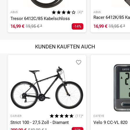
(4)*
ABUS
ABUS
Racer 6412K/85 Ka
Tresor 6412C/85 Kabelschloss
16,99 €
19,95 €
²
16,99 €
19,95 €
²
-14%
KUNDEN KAUFTEN AUCH
(11)*
CARVER
CATEYE
Strict 100 - 27,5 Zoll - Diamant
Velo 9 CC-VL 820