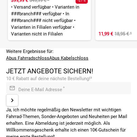
399,99 €
549,99 €
²
-27%
•
Versand verfügbar
•
Varianten in
###branch### verfügbar
•
In
###branch### nicht verfügbar
•
Varianten in Filialen verfügbar
•
Varianten nicht in Filialen
11,99 €
18,95 €
¹
Weitere Ergebnisse für:
Abus Fahrradschloss
Abus Kabelschloss
JETZT ANGEBOTE SICHERN!
10 € Rabatt auf deine nächste Bestellung!³
*
Deine E-Mail Adresse
Ja, ich möchte regelmäßig den Newsletter mit wichtigen
Fahrrad-Themen, Sonder-Angeboten und Neuheiten per Mail
erhalten. Eine Abmeldung ist jederzeit möglich. Als
Willkommensgeschenk erhalte ich einen 10€-Gutschein für
meine erste Bestellung³.