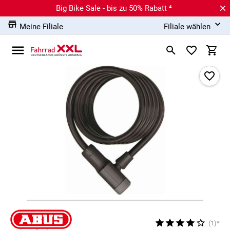
Big Bike Sale - bis zu 50% Rabatt ⁴
Meine Filiale
Filiale wählen
(1)*