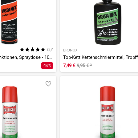
(2)*
BRUNOX
Turbo-Spray 5-Funktionen, Spraydose - 100ml
7,49 €
9,95 €
²
-16%