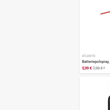
ATLANTIC
Batteriepolspray
5,99 €
7,90 €
²