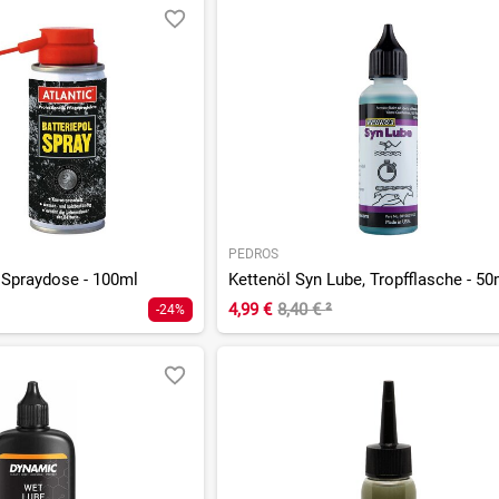
PEDROS
, Spraydose - 100ml
Kettenöl Syn Lube, Tropfflasche - 50
4,99 €
8,40 €
²
-24%