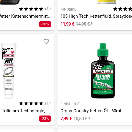
(3)*
INNOBIKE
E-Bike Lube All Wetter Kettenschmiermittel - 100ml
11,99 €
14,95 €
²
-38%
(1)*
FINISH LINE
Premium Fett mit Trilinium Technologie, Tube - 100g
Cross Country Ketten Öl - 60ml
7,49 €
10,50 €
¹
-23%