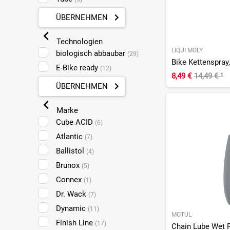
ÜBERNEHMEN
Technologien
LIQUI MOLY
biologisch abbaubar
(29)
Bike Kettenspray
E-Bike ready
(12)
8,49 €
14,49 €
¹
ÜBERNEHMEN
Marke
Cube ACID
(6)
Atlantic
(7)
Ballistol
(4)
Brunox
(5)
Connex
(1)
Dr. Wack
(7)
Dynamic
(11)
MOTUL
Finish Line
(17)