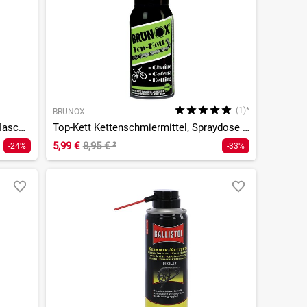
(1)*
BRUNOX
Top-Kett Kettenschmiermittel, Tropfflasche - 100ml
Top-Kett Kettenschmiermittel, Spraydose - 100ml
5,99 €
8,95 €
²
-24%
-33%