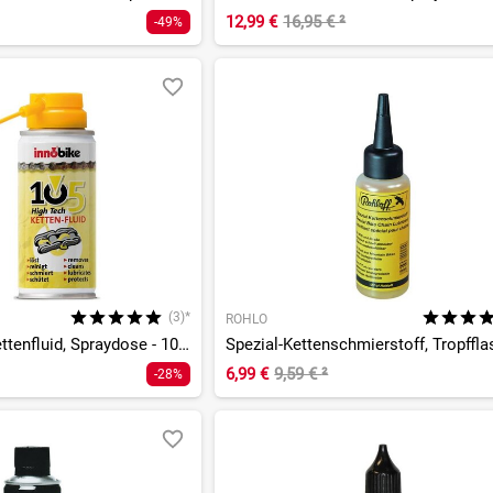
12,99 €
16,95 €
²
-49%
(3)*
ROHLO
105 High Tech Kettenfluid, Spraydose - 100ml
6,99 €
9,59 €
²
-28%