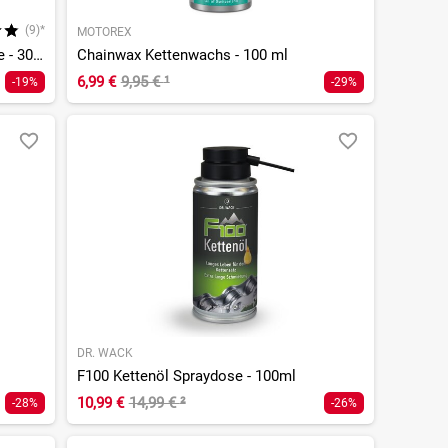
(9)*
MOTOREX
105 High Tech Kettenfluid, Spraydose - 300ml
Chainwax Kettenwachs - 100 ml
6,99 €
9,95 €
¹
-19%
-29%
DR. WACK
F100 Kettenöl Spraydose - 100ml
10,99 €
14,99 €
²
-28%
-26%