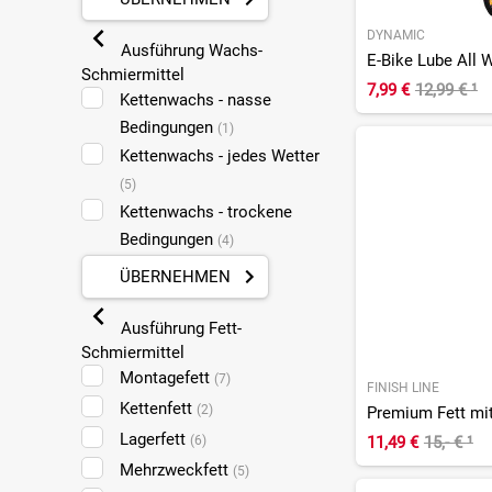
DYNAMIC
Ausführung Wachs-
Schmiermittel
7,99 €
12,99 €
¹
Kettenwachs - nasse
Bedingungen
(1)
Kettenwachs - jedes Wetter
(5)
Kettenwachs - trockene
Bedingungen
(4)
ÜBERNEHMEN
Ausführung Fett-
Schmiermittel
Montagefett
(7)
FINISH LINE
Kettenfett
(2)
Lagerfett
11,49 €
15,- €
¹
(6)
Mehrzweckfett
(5)