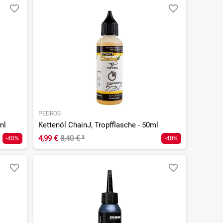
PEDROS
ml
Kettenöl ChainJ, Tropfflasche - 50ml
4,99 €
8,40 €
²
-40%
-40%