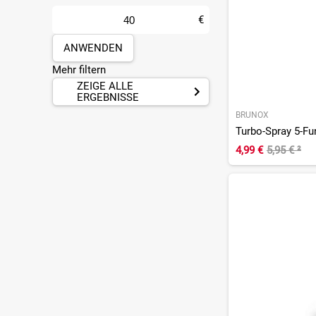
Mainz
(18)
€
Mülheim-Kärlich
(18)
ANWENDEN
Münster
(16)
Mehr filtern
Pforzheim
(24)
ZEIGE ALLE
Plankstadt
(8)
ERGEBNISSE
Sankt Augustin
BRUNOX
(27)
4,99 €
5,95 €
²