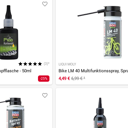
(3)*
LIQUI MOLY
opfflasche - 50ml
4,49 €
6,99 €
¹
-25%