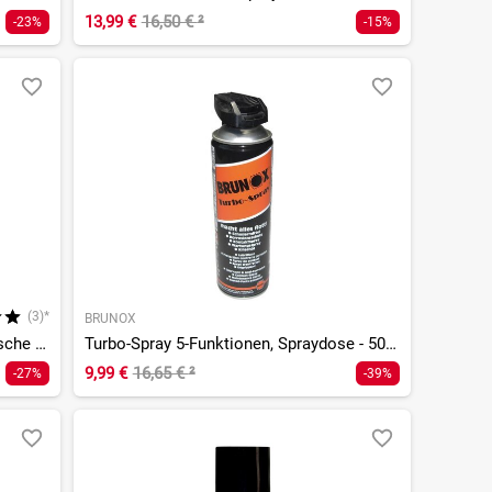
13,99 €
16,50 €
²
-23%
-15%
(3)*
BRUNOX
Spezial-Kettenschmierstoff, Tropfflasche - 50ml
Turbo-Spray 5-Funktionen, Spraydose - 500ml
9,99 €
16,65 €
²
-27%
-39%