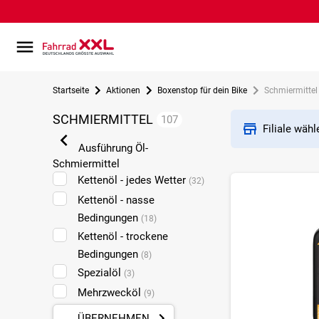
Startseite
Aktionen
Boxenstop für dein Bike
Schmiermittel
SCHMIERMITTEL
107
Filiale wäh
Ausführung Öl-
Schmiermittel
Kettenöl - jedes Wetter
(32)
Kettenöl - nasse
Bedingungen
(18)
Kettenöl - trockene
Bedingungen
(8)
Spezialöl
(3)
Mehrzwecköl
(9)
ÜBERNEHMEN