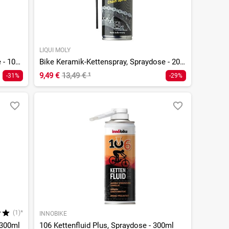
LIQUI MOLY
Bike Kettenöl Wet Lube, Tropfflasche - 100ml
Bike Keramik-Kettenspray, Spraydose - 200ml
9,49 €
13,49 €
¹
-31%
-29%
(1)*
INNOBIKE
 300ml
106 Kettenfluid Plus, Spraydose - 300ml