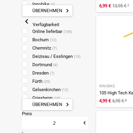
Innobike
(4)
6,99 €
13,95 €
¹
ÜBERNEHMEN
KMC
(2)
Liqui Moly
(5)
Verfügbarkeit
Motorex
(12)
Online lieferbar
(106)
Motul
(1)
Bochum
(12)
Muc-Off
(14)
Chemnitz
(7)
Pedros
(5)
Deizisau / Esslingen
(19)
Rohlo
(1)
Dortmund
(4)
RSP
(3)
Dresden
(7)
Schwalbe
(1)
Fürth
(29)
INNOBIKE
WD-40
(1)
Gelsenkirchen
(12)
Griesheim
(18)
4,99 €
6,95 €
²
ÜBERNEHMEN
Halle
(6)
Preis
Koblenz
(18)
Leipzig Taucha
€
(7)
Ludwigshafen
-
(16)