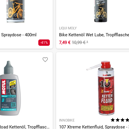
LIQUI MOLY
, Spraydose - 400ml
7,49 €
10,99 €
¹
-41%
INNOBIKE
Chain Lube Wet Road Kettenöl, Tropfflasche - 100ml
107 Xtreme Kettenfluid, Spraydose -