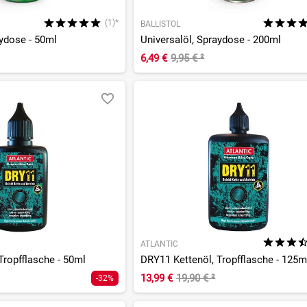
(1)*
BALLISTOL
aydose - 50ml
Universalöl, Spraydose - 200ml
6,49 €
9,95 €
²
ATLANTIC
Tropfflasche - 50ml
DRY11 Kettenöl, Tropfflasche - 125m
13,99 €
19,90 €
²
-32%