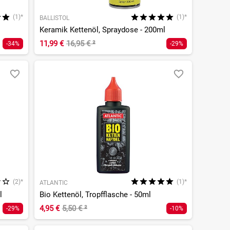
(1)*
(1)*
BALLISTOL
Keramik Kettenöl, Spraydose - 200ml
11,99 €
16,95 €
²
-34%
-29%
(2)*
(1)*
ATLANTIC
l
Bio Kettenöl, Tropfflasche - 50ml
4,95 €
5,50 €
²
-29%
-10%