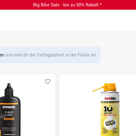
Big Bike Sale - bis zu 50% Rabatt ⁴
len
und sieh dir die Verfügbarkeit in der Filiale an