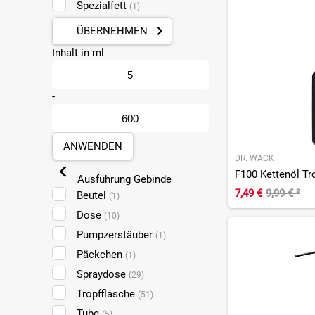
Spezialfett
(1)
ÜBERNEHMEN
Inhalt in ml
-
ANWENDEN
DR. WACK
F100 Kettenöl Tr
Ausführung Gebinde
7,49 €
9,99 €
²
Beutel
(1)
Dose
(10)
Pumpzerstäuber
(1)
Päckchen
(1)
Spraydose
(29)
Tropfflasche
(51)
Tube
(5)