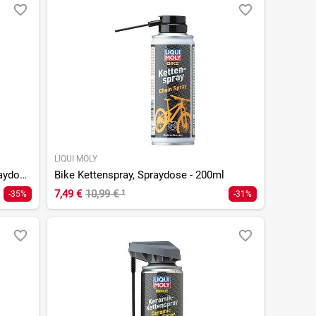
LIQUI MOLY
Bike LM 40 Multifunktionsspray, Spraydose - 50ml
Bike Kettenspray, Spraydose - 200ml
7,49 €
10,99 €
¹
-35%
-31%