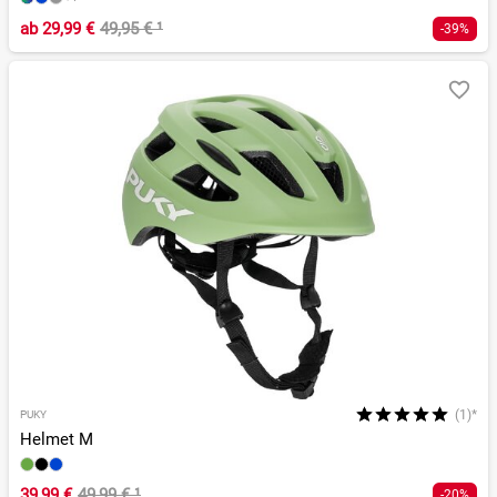
ab
29,99 €
49,95 €
¹
-39%
(1)*
PUKY
Helmet M
39,99 €
49,99 €
¹
-20%