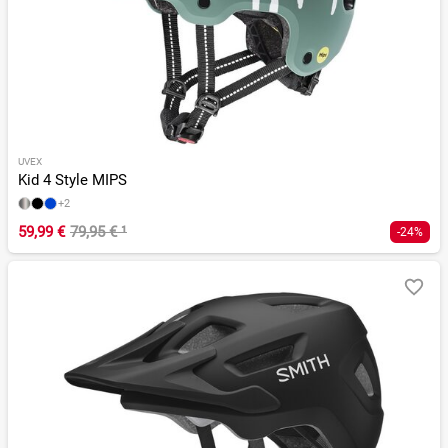
UVEX
Kid 4 Style MIPS
+2
59,99 €
79,95 €
¹
-24%