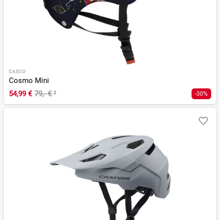
CASCO
Cosmo Mini
54,99 €
79,- €
¹
-30%