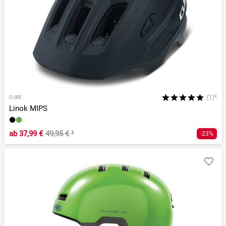
(1)*
CUBE
Linok MIPS
ab
37,99 €
49,95 €
¹
-23%