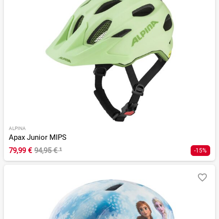
ALPINA
Apax Junior MIPS
79,99 €
94,95 €
¹
-15%