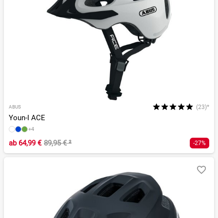
(23)*
ABUS
Youn-I ACE
+4
ab
64,99 €
89,95 €
²
-27%