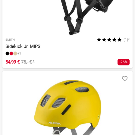
(1)*
SMITH
Sidekick Jr. MIPS
+1
54,99 €
75,- €
¹
-26%