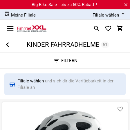
Big Bike Sale - bis zu 50% Rabatt ⁴
Meine Filiale
Filiale wählen
KINDER FAHRRADHELME
51
Sortieren nach
FILTERN
RELEVANZ
BESTSELLER
ERSPARNIS IN %
N
Filiale wählen
und sieh dir die Verfügbarkeit in der
Filiale an