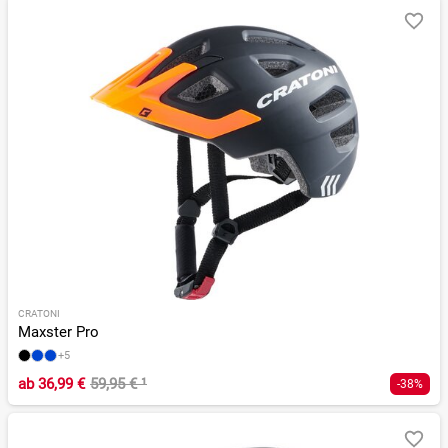
CRATONI
Maxster Pro
+5
ab
36,99 €
59,95 €
¹
-38%