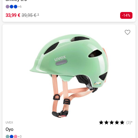
+6
33,99 €
39,95 €
¹
-14%
(3)*
UVEX
Oyo
+3