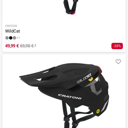
CRATONI
WildCat
+1
49,99 €
69,95 €
¹
-28%