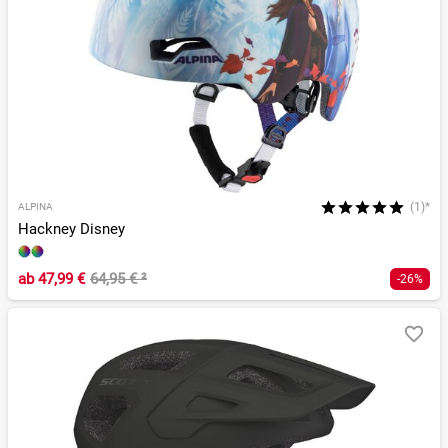
(1)*
ALPINA
Hackney Disney
ab
47,99 €
64,95 €
²
-26%