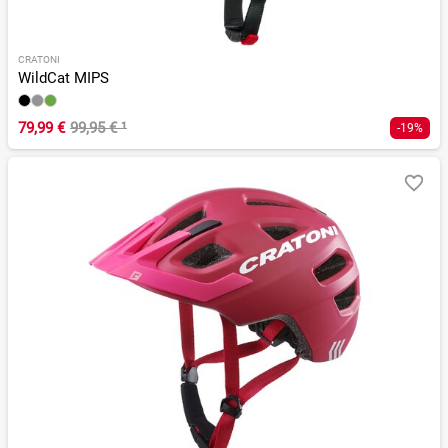
CRATONI
WildCat MIPS
79,99 €
99,95 €
¹
-19%