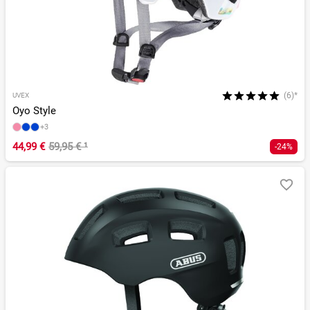
(6)*
UVEX
Oyo Style
+3
44,99 €
59,95 €
¹
-24%