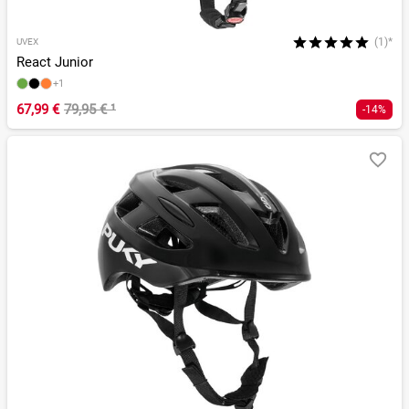
(1)*
UVEX
React Junior
+1
67,99 €
79,95 €
¹
-14%