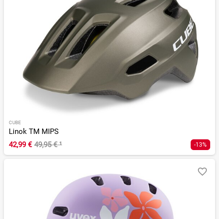
CUBE
Linok TM MIPS
42,99 €
49,95 €
¹
-13%