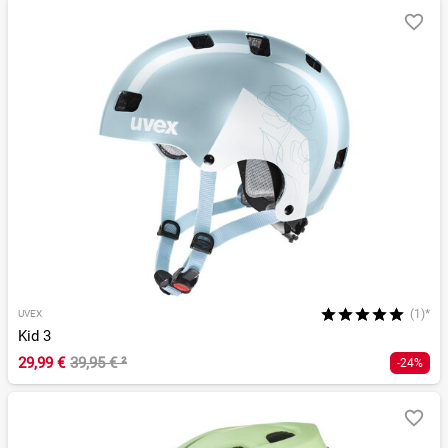
(1)*
UVEX
Kid 3
29,99 €
39,95 €
²
-24%