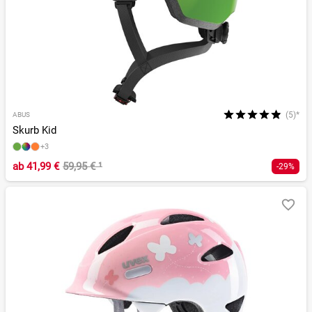
(5)*
ABUS
Skurb Kid
+3
ab
41,99 €
59,95 €
¹
-29%