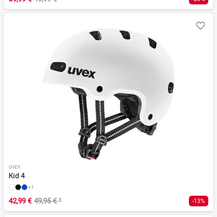
UVEX
Kid 4
+1
42,99 €
49,95 €
¹
-13%