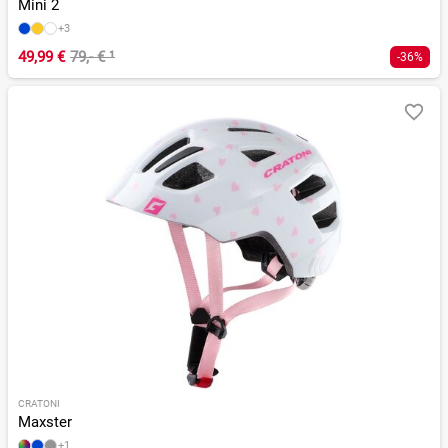
Mini 2
+3
49,99 €
79,- €
¹
-36%
CRATONI
Maxster
+1