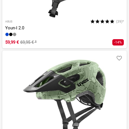
(39)*
ABUS
Youn-I 2.0
59,99 €
69,95 €
²
-14%