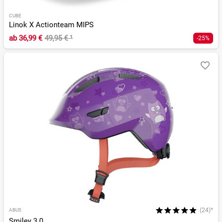
CUBE
Linok X Actionteam MIPS
ab
36,99 €
49,95 €
¹
-25%
(24)*
ABUS
Smiley 3.0