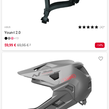
(4)*
ABUS
Youn-I 2.0
+13
59,99 €
69,95 €
¹
-14%