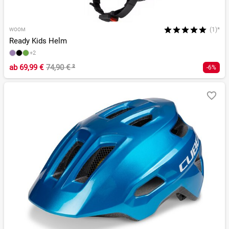
(1)*
WOOM
Ready Kids Helm
+2
ab
69,99 €
74,90 €
²
-6%