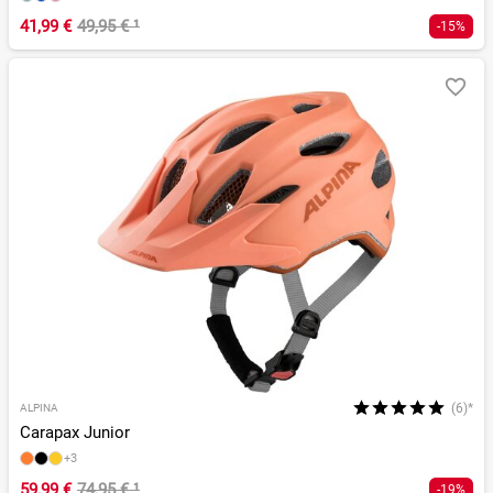
41,99 €
49,95 €
¹
-15%
(6)*
ALPINA
Carapax Junior
+3
59,99 €
74,95 €
¹
-19%