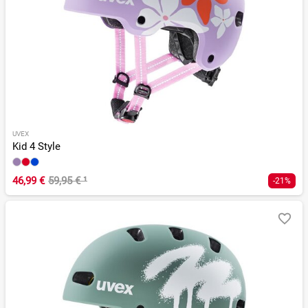
UVEX
Kid 4 Style
46,99 €
59,95 €
¹
-21%