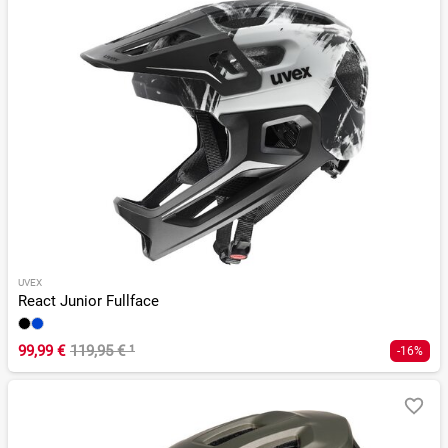
UVEX
React Junior Fullface
99,99 €
119,95 €
¹
-16%