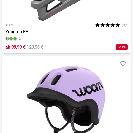
(3)*
ABUS
Youdrop FF
+2
ab
99,99 €
129,95 €
¹
-23%