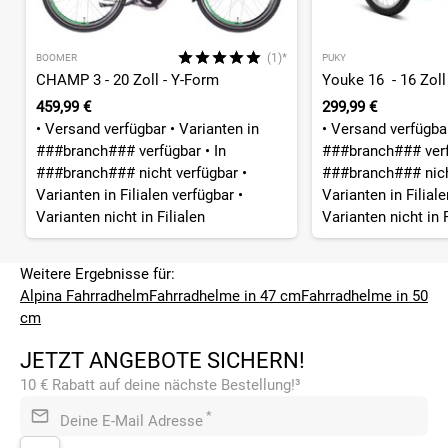
(1)*
BOOMER
PUKY
CHAMP 3 - 20 Zoll - Y-Form
Youke 16 - 16 Zoll
459,99 €
299,99 €
•
Versand verfügbar
•
Varianten in
•
Versand verfügb
###branch### verfügbar
•
In
###branch### ver
###branch### nicht verfügbar
•
###branch### nich
Varianten in Filialen verfügbar
•
Varianten in Filial
Varianten nicht in Filialen
Varianten nicht in F
Weitere Ergebnisse für:
Alpina Fahrradhelm
Fahrradhelme in 47 cm
Fahrradhelme in 50
cm
JETZT ANGEBOTE SICHERN!
10 € Rabatt auf deine nächste Bestellung!³
*
Deine E-Mail Adresse