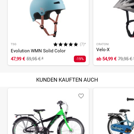
(7)*
TSG
CRATONI
Velo-X
Evolution WMN Solid Color
47,99 €
59,95 €
²
ab
54,99 €
79,95 €
-19%
KUNDEN KAUFTEN AUCH