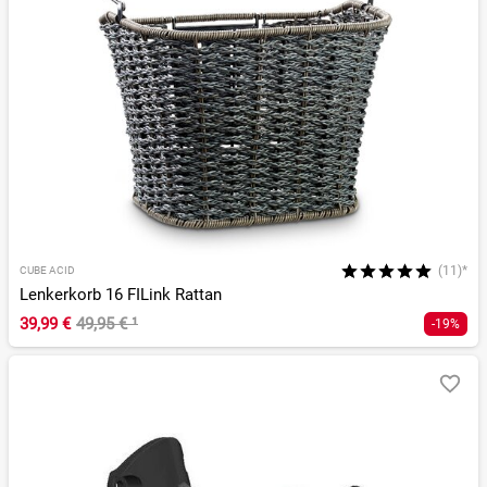
(11)*
CUBE ACID
Lenkerkorb 16 FILink Rattan
39,99 €
49,95 €
¹
-19%