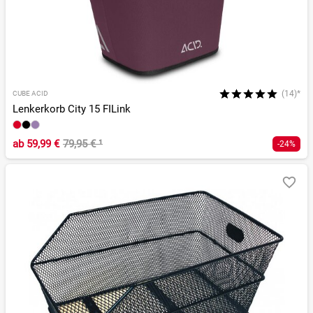
(14)*
CUBE ACID
Lenkerkorb City 15 FILink
ab
59,99 €
79,95 €
¹
-24%