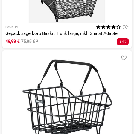
(3)*
RACKTIME
Gepäckträgerkorb Baskit Trunk large, inkl. Snapit Adapter
49,99 €
75,95 €
²
-34%