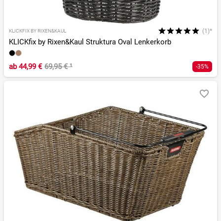
(1)*
KLICKFIX BY RIXEN&KAUL
KLICKfix by Rixen&Kaul Struktura Oval Lenkerkorb
ab
44,99 €
69,95 €
¹
-35%