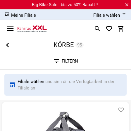
Big Bike Sale - bis zu 50% Rabatt ⁴
Meine Filiale
Filiale wählen
KÖRBE
95
Sortieren nach
FILTERN
RELEVANZ
BESTSELLER
ERSPARNIS IN %
N
Filiale wählen
und sieh dir die Verfügbarkeit in der
Filiale an