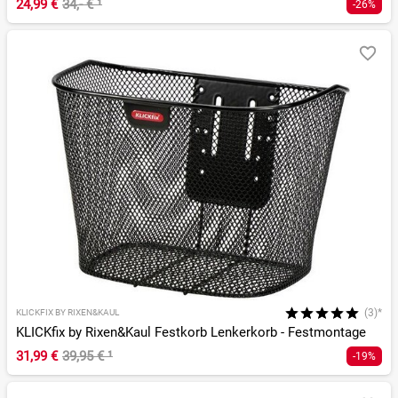
24,99 €
34,- €
¹
-26%
(3)*
KLICKFIX BY RIXEN&KAUL
KLICKfix by Rixen&Kaul Festkorb Lenkerkorb - Festmontage
31,99 €
39,95 €
¹
-19%