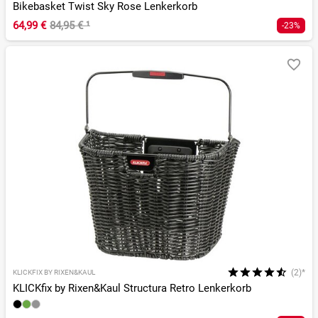
Bikebasket Twist Sky Rose Lenkerkorb
64,99 €
84,95 €
¹
-23%
(2)*
KLICKFIX BY RIXEN&KAUL
KLICKfix by Rixen&Kaul Structura Retro Lenkerkorb