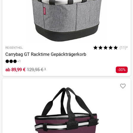
(11)*
REISENTHEL
Carrybag GT Racktime Gepäckträgerkorb
+1
ab
89,99 €
129,95 €
¹
-30%