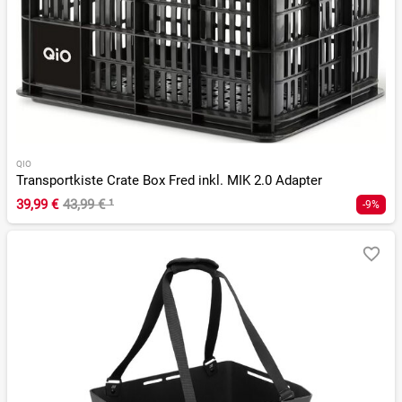
QIO
Transportkiste Crate Box Fred inkl. MIK 2.0 Adapter
39,99 €
43,99 €
¹
-9%