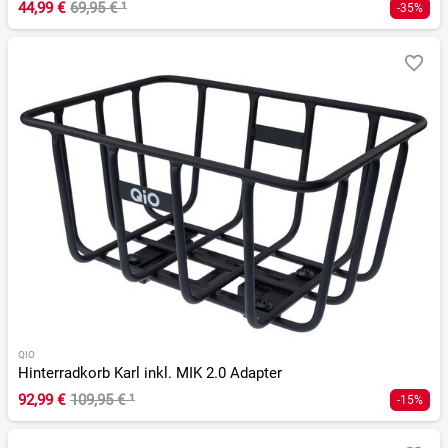
44,99 €
69,95 €
¹
-35%
QIO
Hinterradkorb Karl inkl. MIK 2.0 Adapter
92,99 €
109,95 €
¹
-15%