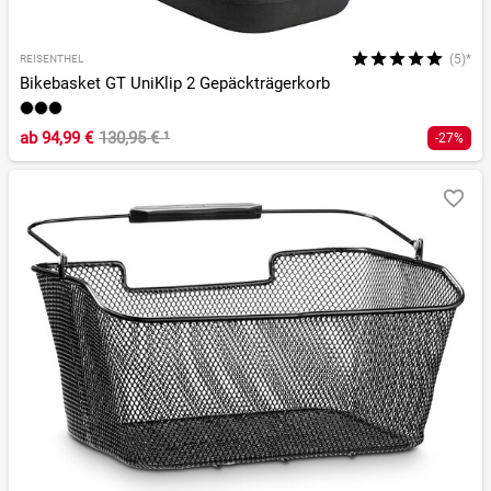
(5)*
REISENTHEL
Bikebasket GT UniKlip 2 Gepäckträgerkorb
ab
94,99 €
130,95 €
¹
-27%