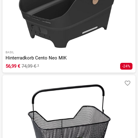
BASIL
Hinterradkorb Cento Neo MIK
56,99 €
74,99 €
¹
-24%