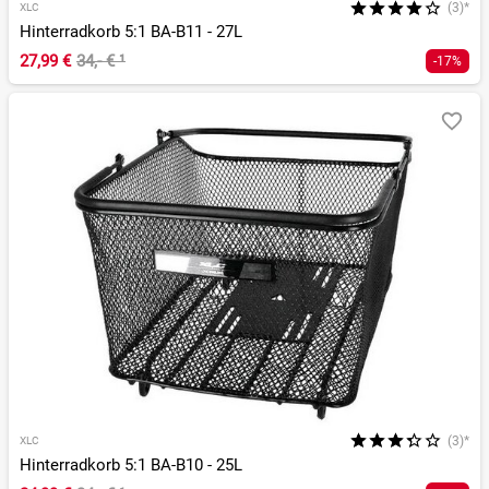
(3)*
XLC
Hinterradkorb 5:1 BA-B11 - 27L
27,99 €
34,- €
¹
-17%
(3)*
XLC
Hinterradkorb 5:1 BA-B10 - 25L