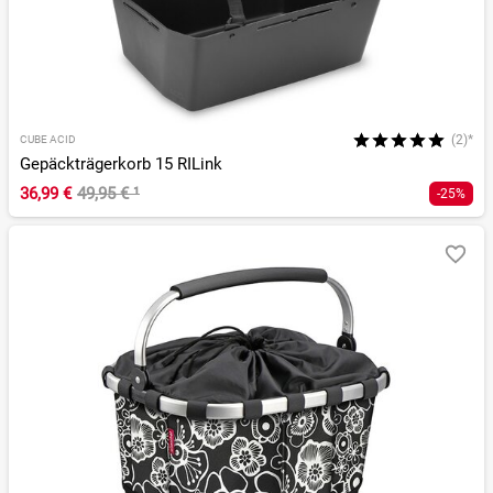
(2)*
CUBE ACID
Gepäckträgerkorb 15 RILink
36,99 €
49,95 €
¹
-25%