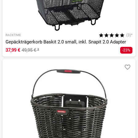
(3)*
RACKTIME
Gepäckträgerkorb Baskit 2.0 small, inkl. Snapit 2.0 Adapter
37,99 €
49,95 €
²
-23%