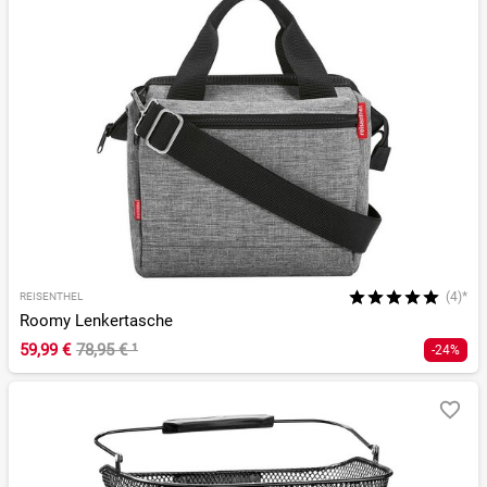
(4)*
REISENTHEL
Roomy Lenkertasche
59,99 €
78,95 €
¹
-24%