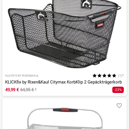
(1)*
KLICKFIX BY RIXEN&KAUL
KLICKfix by Rixen&Kaul Citymax KorbKlip 2 Gepäckträgerkorb
49,99 €
64,95 €
¹
-23%