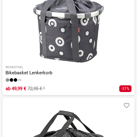
REISENTHEL
Bikebasket Lenkerkorb
+6
ab
49,99 €
72,95 €
¹
-31%