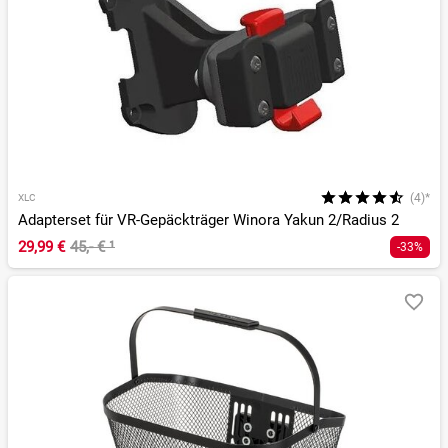
(4)*
XLC
Adapterset für VR-Gepäckträger Winora Yakun 2/Radius 2
29,99 €
45,- €
¹
-33%