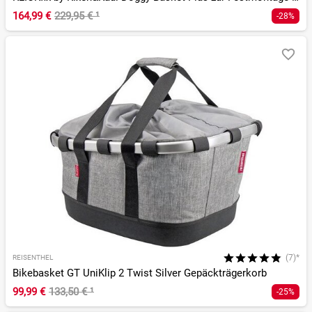
164,99 €
229,95 €
¹
-28%
(7)*
REISENTHEL
Bikebasket GT UniKlip 2 Twist Silver Gepäckträgerkorb
99,99 €
133,50 €
¹
-25%