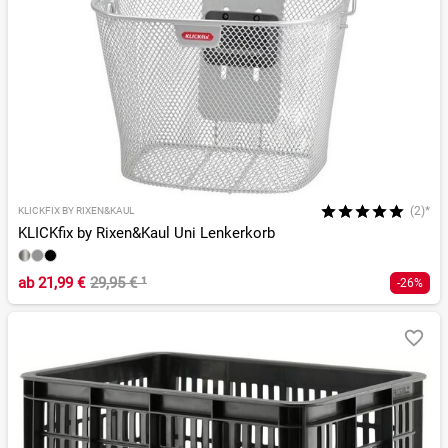
(2)*
KLICKFIX BY RIXEN&KAUL
KLICKfix by Rixen&Kaul Uni Lenkerkorb
ab
21,99 €
29,95 €
¹
-26%