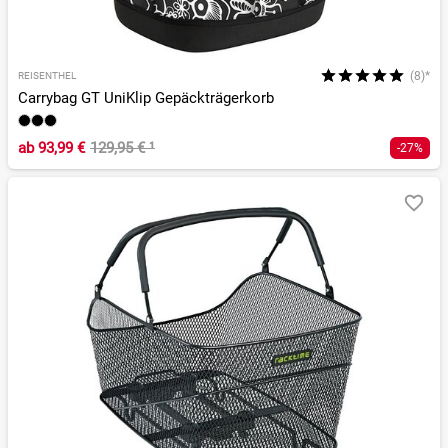
(8)*
REISENTHEL
Carrybag GT UniKlip Gepäckträgerkorb
ab
93,99 €
129,95 €
¹
-27%