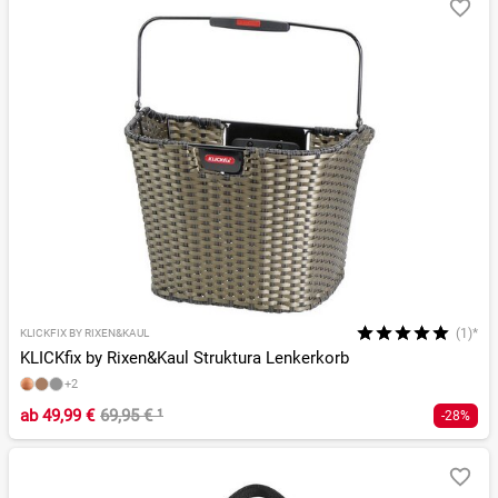
(1)*
KLICKFIX BY RIXEN&KAUL
KLICKfix by Rixen&Kaul Struktura Lenkerkorb
+2
ab
49,99 €
69,95 €
¹
-28%