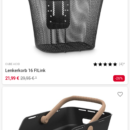
(4)*
CUBE ACID
Lenkerkorb 16 FILink
21,99 €
29,95 €
¹
-26%