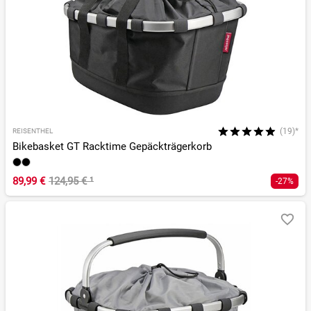
(19)*
REISENTHEL
Bikebasket GT Racktime Gepäckträgerkorb
89,99 €
124,95 €
¹
-27%