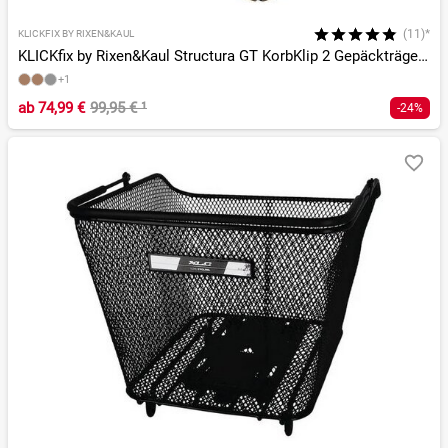
(11)*
KLICKFIX BY RIXEN&KAUL
KLICKfix by Rixen&Kaul Structura GT KorbKlip 2 Gepäckträgerkorb
+1
ab
74,99 €
99,95 €
¹
-24%