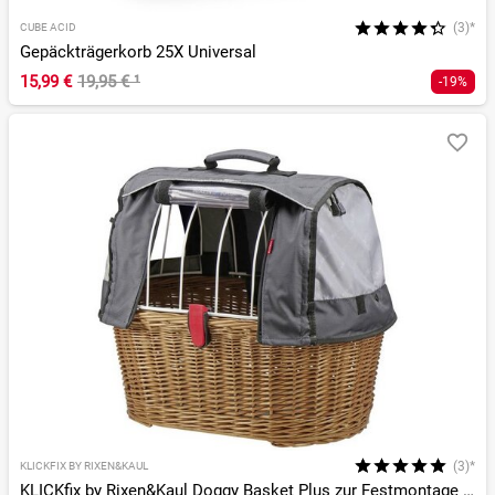
(3)*
CUBE ACID
Gepäckträgerkorb 25X Universal
15,99 €
19,95 €
¹
-19%
(3)*
KLICKFIX BY RIXEN&KAUL
KLICKfix by Rixen&Kaul Doggy Basket Plus zur Festmontage am Gepäckträger + Wetters.