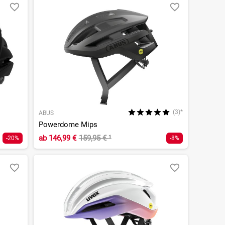
(3)*
ABUS
Powerdome Mips
ab
146,99 €
159,95 €
¹
-20%
-8%