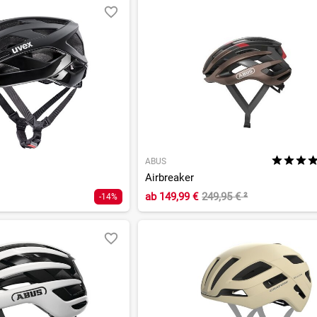
ABUS
Airbreaker
ab
149,99 €
249,95 €
²
-14%