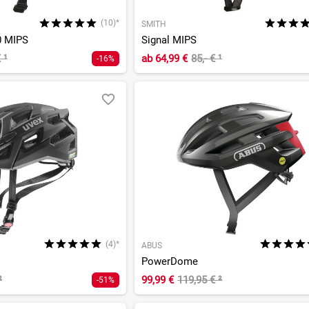
(10)*
SMITH
0 MIPS
Signal MIPS
€
¹
ab
64,99 €
85,- €
¹
-16%
(4)*
ABUS
PowerDome
²
99,99 €
119,95 €
²
-51%