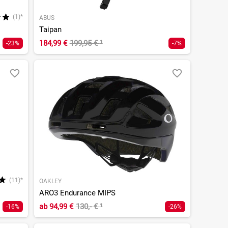
(1)*
ABUS
Taipan
184,99 €
199,95 €
¹
-23%
-7%
(11)*
OAKLEY
ARO3 Endurance MIPS
ab
94,99 €
130,- €
¹
-16%
-26%