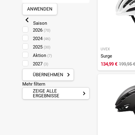
Mülheim-Kärlich
(35)
ANWENDEN
Münster
(19)
Pforzheim
(13)
Saison
Plankstadt
(4)
2026
(70)
Sankt Augustin
(12)
2024
(46)
2025
(30)
UVEX
Aktion
Surge
(7)
2027
134,99 €
199,95 
(3)
ÜBERNEHMEN
Mehr filtern
ZEIGE ALLE
ERGEBNISSE