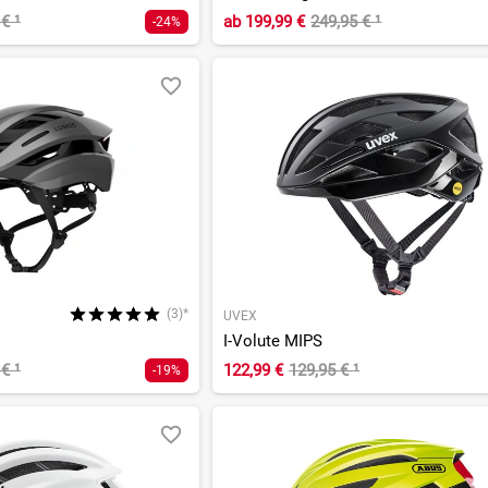
 €
¹
ab
199,99 €
249,95 €
¹
-24%
(3)*
UVEX
I-Volute MIPS
 €
¹
122,99 €
129,95 €
¹
-19%