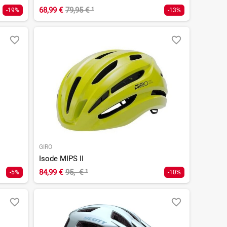
68,99 €
79,95 €
¹
-19%
-13%
GIRO
Isode MIPS II
84,99 €
95,- €
¹
-5%
-10%