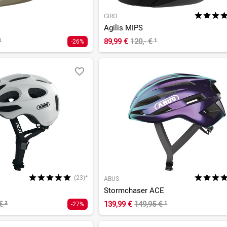
GIRO
Agilis MIPS
¹
89,99 €
120,- €
¹
-26%
(23)*
ABUS
Stormchaser ACE
 €
²
139,99 €
149,95 €
¹
-27%