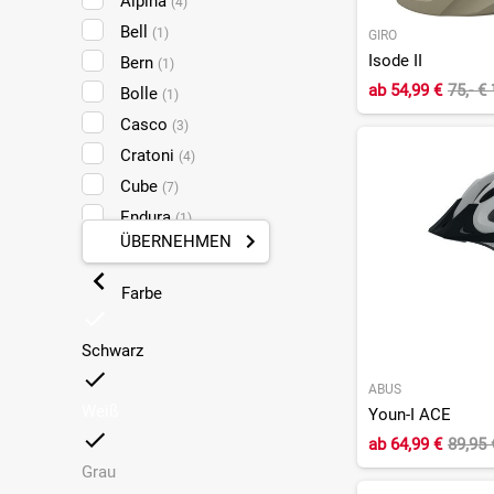
Alpina
(4)
Bell
(1)
GIRO
Isode II
Bern
(1)
ab
54,99 €
75,- €
Bolle
(1)
Casco
(3)
Cratoni
(4)
Cube
(7)
Endura
(1)
ÜBERNEHMEN
Fizik
(3)
Force
(1)
Farbe
Giant
(2)
Giro
(20)
Schwarz
HJC
(5)
ABUS
Lazer
(7)
Weiß
Youn-I ACE
Lumos
(1)
ab
64,99 €
89,95
MET
(4)
Grau