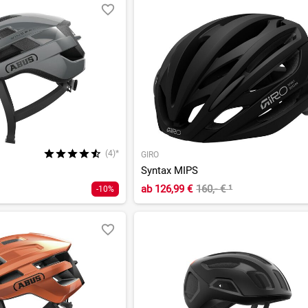
(4)*
GIRO
Syntax MIPS
ab
126,99 €
160,- €
¹
-10%