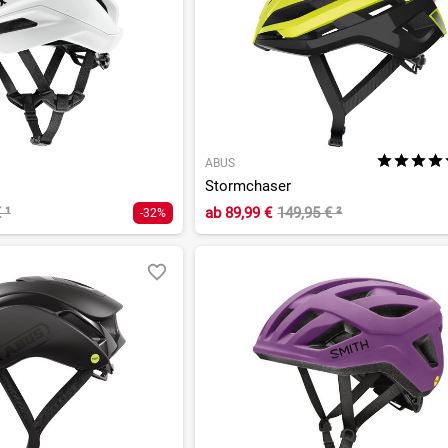
ABUS
Stormchaser
€
¹
ab
89,99 €
149,95 €
²
-32%