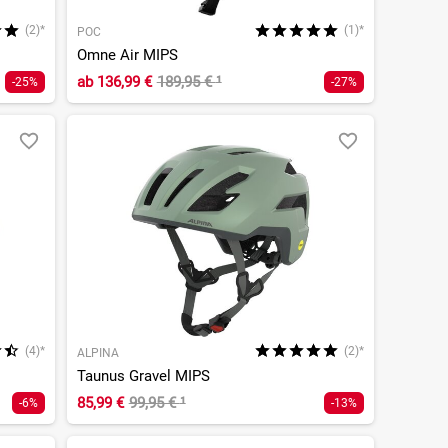
(2)*
(1)*
POC
Omne Air MIPS
ab
136,99 €
189,95 €
¹
-25%
-27%
(4)*
(2)*
ALPINA
Taunus Gravel MIPS
85,99 €
99,95 €
¹
-6%
-13%