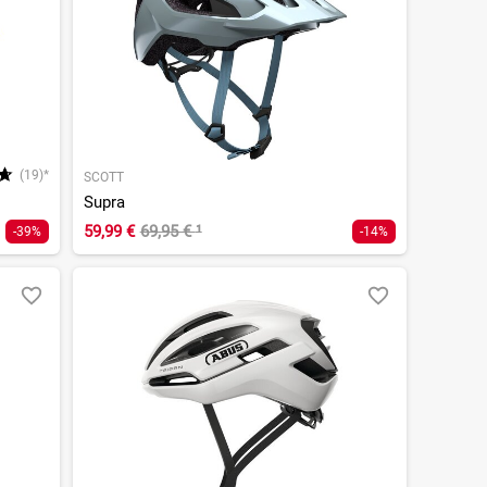
(19)*
SCOTT
Supra
59,99 €
69,95 €
¹
-39%
-14%