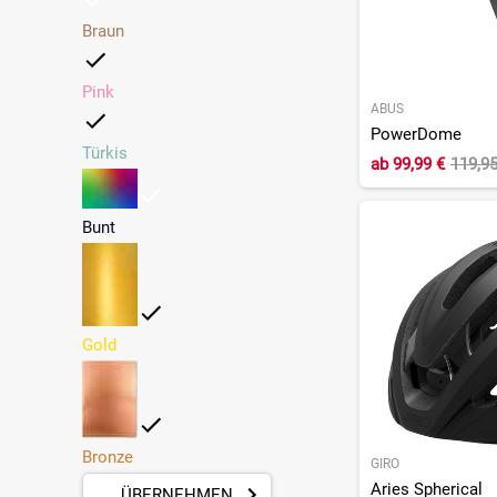
Braun
Pink
ABUS
PowerDome
Türkis
ab
99,99 €
119,9
Bunt
Gold
Bronze
GIRO
Aries Spherical
ÜBERNEHMEN