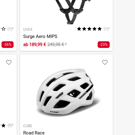
(1)*
(1)*
UVEX
Surge Aero MIPS
ab
189,99 €
249,95 €
¹
-36%
-23%
(9)*
CUBE
Road Race