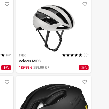
(4)*
(3)*
TREK
Velocis MIPS
189,99 €
299,99 €
²
-39%
-36%