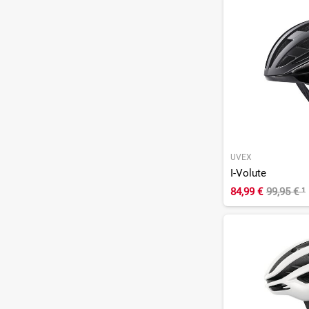
UVEX
I-Volute
84,99 €
99,95 €
¹