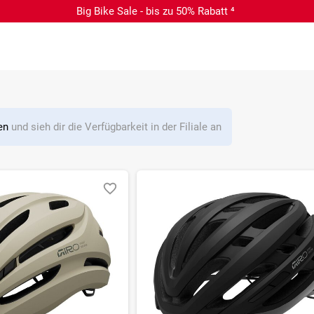
Big Bike Sale - bis zu 50% Rabatt ⁴
len
und sieh dir die Verfügbarkeit in der Filiale an