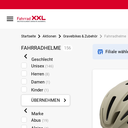
Startseite
Aktionen
Gravelbikes & Zubehör
Fahrradhelme
FAHRRADHELME
156
Filiale wäh
Geschlecht
Unisex
(146)
Herren
(8)
Damen
(1)
Kinder
(1)
ÜBERNEHMEN
Marke
Abus
(19)