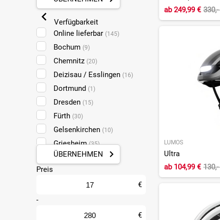
ab
249,99 €
330,-
Verfügbarkeit
Online lieferbar
(145)
Bochum
(9)
Chemnitz
(20)
Deizisau / Esslingen
(16)
Dortmund
(1)
Dresden
(15)
Fürth
(30)
Gelsenkirchen
(10)
Griesheim
LUMOS
(35)
Ultra
ÜBERNEHMEN
Halle
(17)
ab
104,99 €
130,-
Preis
Koblenz
(35)
Leipzig Taucha
€
(24)
Ludwigshafen
-
(13)
Mainz
(35)
€