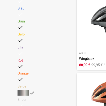
Oakley
(12)
POC
(14)
Blau
Rudy Project
(8)
Scott
(5)
Grün
Smith
(10)
Sweet Protection
(8)
Gelb
Trek
(3)
Uvex
Lila
(12)
ABUS
Wingback
Rot
88,99 €
99,95 €
¹
Orange
Beige
Silber