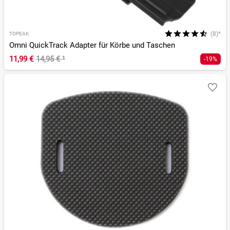
(8)*
TOPEAK
Omni QuickTrack Adapter für Körbe und Taschen
11,99 €
14,95 €
¹
-19%