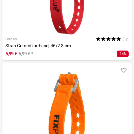
(1)*
FIXPLUS
Strap Gummizurrband, 46x2.3 cm
5,99 €
6,99 €
²
-14%