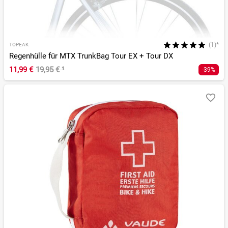
(1)*
TOPEAK
Regenhülle für MTX TrunkBag Tour EX + Tour DX
11,99 €
19,95 €
¹
-39%