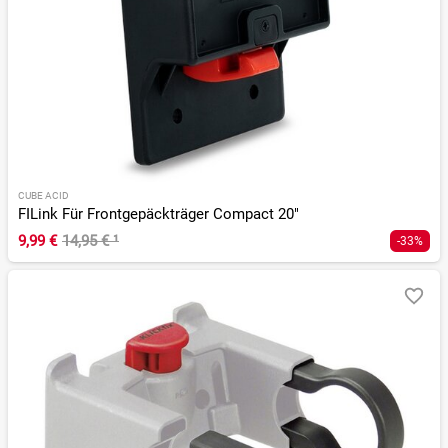
CUBE ACID
FILink Für Frontgepäckträger Compact 20"
9,99 €
14,95 €
¹
-33%