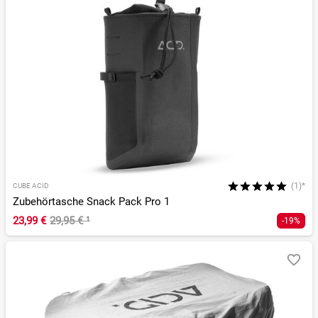
(1)*
CUBE ACID
Zubehörtasche Snack Pack Pro 1
23,99 €
29,95 €
¹
-19%