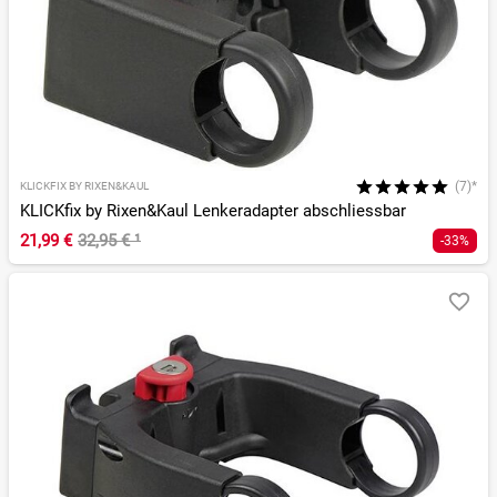
(7)*
KLICKFIX BY RIXEN&KAUL
KLICKfix by Rixen&Kaul Lenkeradapter abschliessbar
21,99 €
32,95 €
¹
-33%