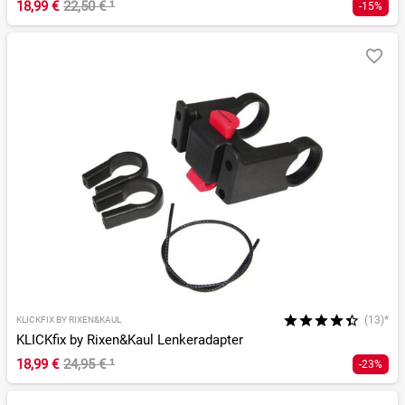
18,99 €
22,50 €
¹
-15%
(13)*
KLICKFIX BY RIXEN&KAUL
KLICKfix by Rixen&Kaul Lenkeradapter
18,99 €
24,95 €
¹
-23%