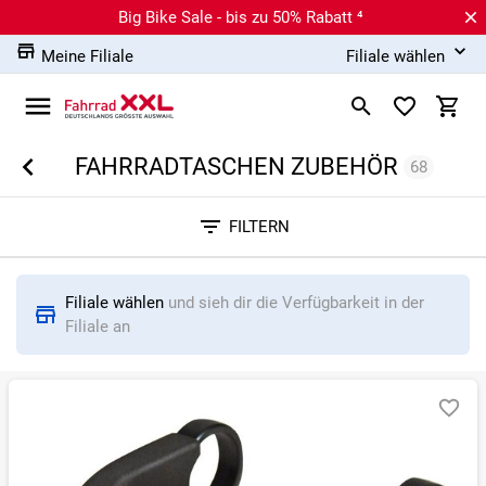
Big Bike Sale - bis zu 50% Rabatt ⁴
Meine Filiale
Filiale wählen
FAHRRADTASCHEN ZUBEHÖR
68
Sortieren nach
FILTERN
RELEVANZ
BESTSELLER
ERSPARNIS IN %
N
Filiale wählen
und sieh dir die Verfügbarkeit in der
Filiale an