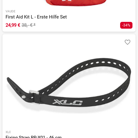
VAUDE
First Aid Kit L - Erste Hilfe Set
24,99 €
38,- €
²
-34%
XLC
Fixing Strap RP-X01 - 46 cm