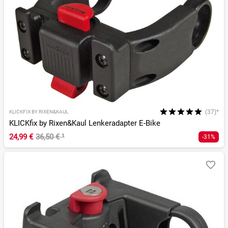
(37)*
KLICKFIX BY RIXEN&KAUL
KLICKfix by Rixen&Kaul Lenkeradapter E-Bike
24,99 €
36,50 €
¹
-31%