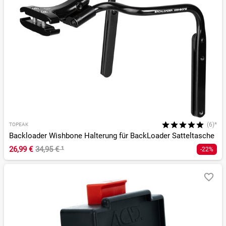
(6)*
TOPEAK
Backloader Wishbone Halterung für BackLoader Satteltasche
26,99 €
34,95 €
¹
-22%