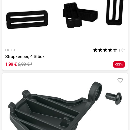
(1)*
FIXPLUS
Strapkeeper, 4 Stück
1,99 €
2,99 €
²
-33%