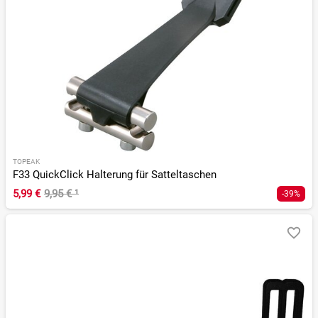
TOPEAK
F33 QuickClick Halterung für Satteltaschen
5,99 €
9,95 €
¹
-39%