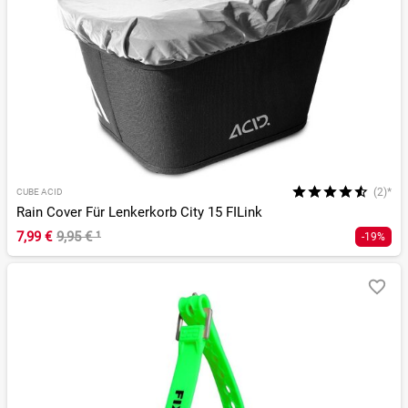
(2)*
CUBE ACID
Rain Cover Für Lenkerkorb City 15 FILink
7,99 €
9,95 €
¹
-19%