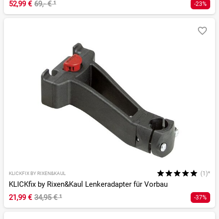
52,99 €
69,- €
¹
-23%
(1)*
KLICKFIX BY RIXEN&KAUL
KLICKfix by Rixen&Kaul Lenkeradapter für Vorbau
21,99 €
34,95 €
¹
-37%