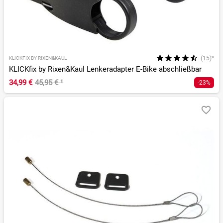
(15)*
KLICKFIX BY RIXEN&KAUL
KLICKfix by Rixen&Kaul Lenkeradapter E-Bike abschließbar
34,99 €
45,95 €
¹
-23%