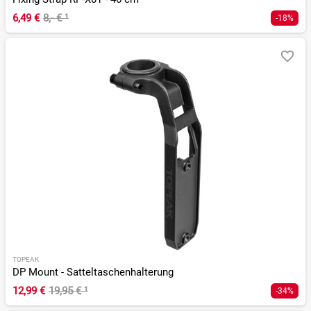
6,49 €
8,- €
¹
-18%
TOPEAK
DP Mount - Satteltaschenhalterung
12,99 €
19,95 €
¹
-34%