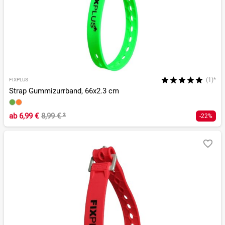
(1)*
FIXPLUS
Strap Gummizurrband, 66x2.3 cm
ab
6,99 €
8,99 €
²
-22%