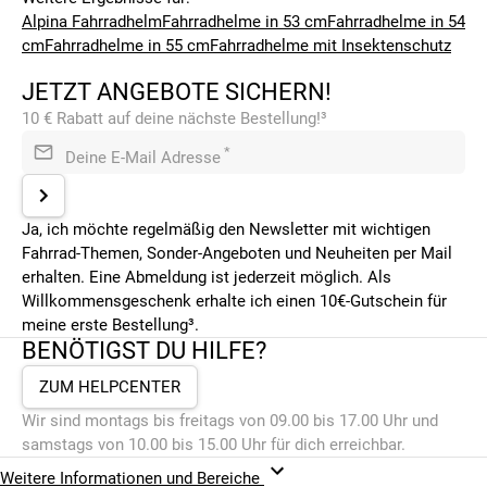
Alpina Fahrradhelm
Fahrradhelme in 53 cm
Fahrradhelme in 54
cm
Fahrradhelme in 55 cm
Fahrradhelme mit Insektenschutz
JETZT ANGEBOTE SICHERN!
10 € Rabatt auf deine nächste Bestellung!³
*
Deine E-Mail Adresse
Ja, ich möchte regelmäßig den Newsletter mit wichtigen
Fahrrad-Themen, Sonder-Angeboten und Neuheiten per Mail
erhalten. Eine Abmeldung ist jederzeit möglich. Als
Willkommensgeschenk erhalte ich einen 10€-Gutschein für
meine erste Bestellung³.
BENÖTIGST DU HILFE?
ZUM HELPCENTER
Wir sind montags bis freitags von 09.00 bis 17.00 Uhr und
samstags von 10.00 bis 15.00 Uhr für dich erreichbar.
Weitere Informationen und Bereiche