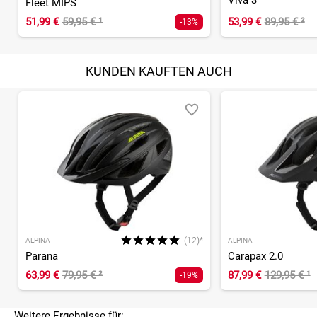
Viva 3
Fleet MIPS
51,99 €
59,95 €
¹
53,99 €
89,95 €
²
-13%
KUNDEN KAUFTEN AUCH
(12)*
ALPINA
ALPINA
Parana
Carapax 2.0
63,99 €
79,95 €
²
87,99 €
129,95 €
¹
-19%
Weitere Ergebnisse für: