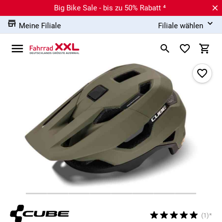
Big Bike Sale - bis zu 50% Rabatt ⁴
Meine Filiale
Filiale wählen
(1)*