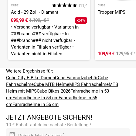
(11)*
CUBE
CUBE
Acid - 29 Zoll - Diamant
Trooper MIPS
899,99 €
1.199,- €
²
-24%
•
Versand verfügbar
•
Varianten in
###branch### verfügbar
•
In
###branch### nicht verfügbar
•
Varianten in Filialen verfügbar
•
Varianten nicht in Filialen
109,99 €
129,95 €
¹
Weitere Ergebnisse für:
Cube City E-Bike Damen
Cube Fahrradzubehör
Cube
Fahrradhelme
Cube MTB Helme
MIPS Fahrradhelme
MTB
Helm mit MIPS
Cube Bikes 2026
Fahrradhelme in 53
cm
Fahrradhelme in 54 cm
Fahrradhelme in 55
cm
Fahrradhelme in 56 cm
JETZT ANGEBOTE SICHERN!
10 € Rabatt auf deine nächste Bestellung!³
*
Deine E-Mail Adresse