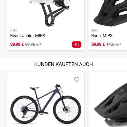
UVEX
GIRO
React Junior MIPS
Radix MIPS
89,99 €
99,95 €
¹
89,99 €
140,- €
¹
-9%
KUNDEN KAUFTEN AUCH