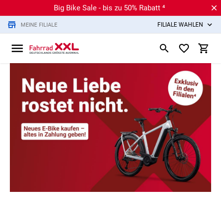
Big Bike Sale - bis zu 50% Rabatt ⁴
FILIALE WÄHLEN
MEINE FILIALE