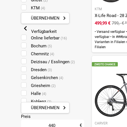
Ghost
(2)
KTM
(4)
KTM
X-Life Road - 28 
ÜBERNEHMEN
499,99 €
799,- €
²
Verfügbarkeit
•
Versand verfügbar
•
verfügbar
•
In ###bra
Online lieferbar
(16)
Varianten in Filialen
Bochum
(5)
Filialen
Chemnitz
(4)
Deizisau / Esslingen
(2)
Dresden
(3)
Gelsenkirchen
(4)
Griesheim
(2)
Halle
(4)
Koblenz
(2)
ÜBERNEHMEN
Leipzig Taucha
(5)
Preis
Ludwigshafen
(3)
CARVER
Mainz
€
(2)