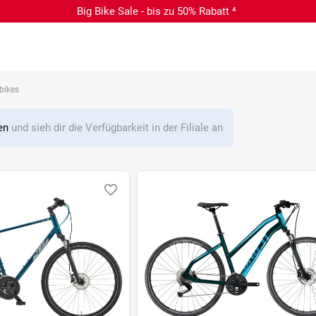
Big Bike Sale - bis zu 50% Rabatt ⁴
bikes
len
und sieh dir die Verfügbarkeit in der Filiale an