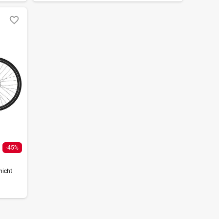
-45%
nicht