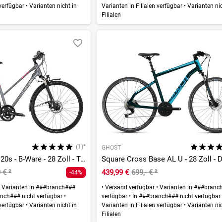
 verfügbar
•
Varianten nicht in
Varianten in Filialen verfügbar
•
Varianten nic
Filialen
(1)*
GHOST
Cinos Street 140 20s - B-Ware - 28 Zoll - Trapez
9 €
²
439,99 €
699,- €
²
-44%
Varianten in ###branch###
•
Versand verfügbar
•
Varianten in ###branc
nch### nicht verfügbar
•
verfügbar
•
In ###branch### nicht verfügba
 verfügbar
•
Varianten nicht in
Varianten in Filialen verfügbar
•
Varianten nic
Filialen