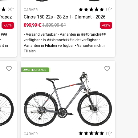
(4)*
(1)*
CARVER
Trapez
Cinos 150 22s - 28 Zoll - Diamant - 2026
899,99 €
1.599,99 €
¹
-37%
-43%
h###
•
Versand verfügbar
•
Varianten in ###branch###
r
•
verfügbar
•
In ###branch### nicht verfügbar
•
ht in
Varianten in Filialen verfügbar
•
Varianten nicht in
Filialen
(1)*
CARVER