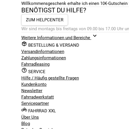
Willkommensgeschenk erhalte ich einen 10€-Gutschein f
BENÖTIGST DU HILFE?
ZUM HELPCENTER
Wir sind montags bis freitags von 09.00 bis 17.00 Uhr un
Weitere Informationen und Bereiche
BESTELLUNG & VERSAND
Versandinformationen
Zahlungsinformationen
Fahrradleasing
SERVICE
Hilfe / Häufig gestellte Fragen
Kundenkonto
Newsletter
Fahrradwerkstatt
Servicepartner
FAHRRAD XXL
Über Uns
Blog