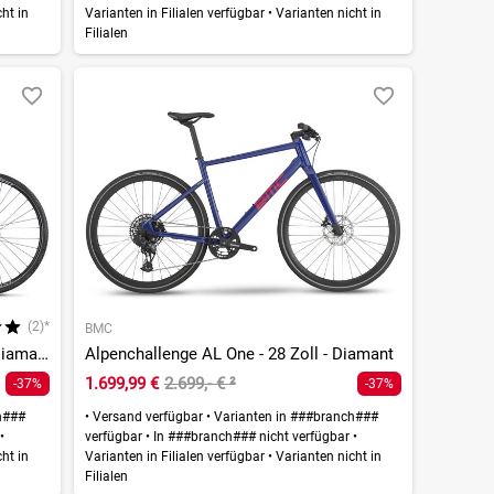
ht in
Varianten in Filialen verfügbar
•
Varianten nicht in
Filialen
(2)*
BMC
Square Cross Base AL U - 28 Zoll - Diamant
Alpenchallenge AL One - 28 Zoll - Diamant
1.699,99 €
2.699,- €
²
-37%
-37%
h###
•
Versand verfügbar
•
Varianten in ###branch###
r
•
verfügbar
•
In ###branch### nicht verfügbar
•
ht in
Varianten in Filialen verfügbar
•
Varianten nicht in
Filialen