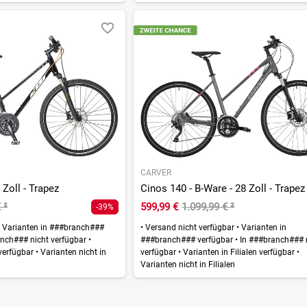
CARVER
 Zoll - Trapez
Cinos 140 - B-Ware - 28 Zoll - Trapez
€
²
599,99 €
1.099,99 €
²
-39%
Varianten in ###branch###
•
Versand nicht verfügbar
•
Varianten in
nch### nicht verfügbar
•
###branch### verfügbar
•
In ###branch### 
 verfügbar
•
Varianten nicht in
verfügbar
•
Varianten in Filialen verfügbar
•
Varianten nicht in Filialen