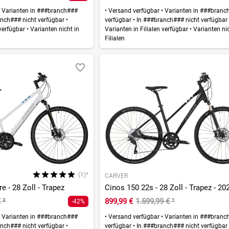
Varianten in ###branch###
•
Versand verfügbar
•
Varianten in ###branc
nch### nicht verfügbar
•
verfügbar
•
In ###branch### nicht verfügba
 verfügbar
•
Varianten nicht in
Varianten in Filialen verfügbar
•
Varianten nic
Filialen
(1)*
CARVER
e - 28 Zoll - Trapez
Cinos 150 22s - 28 Zoll - Trapez - 20
€
²
899,99 €
1.599,99 €
¹
-42%
Varianten in ###branch###
•
Versand verfügbar
•
Varianten in ###branc
nch### nicht verfügbar
•
verfügbar
•
In ###branch### nicht verfügba