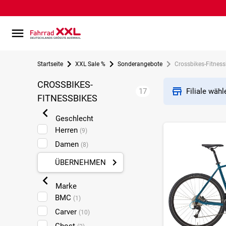
Startseite
XXL Sale %
Sonderangebote
Crossbikes-Fitness
CROSSBIKES-
17
Filiale wäh
FITNESSBIKES
Geschlecht
Herren
(9)
Damen
(8)
ÜBERNEHMEN
Marke
BMC
(1)
Carver
(10)