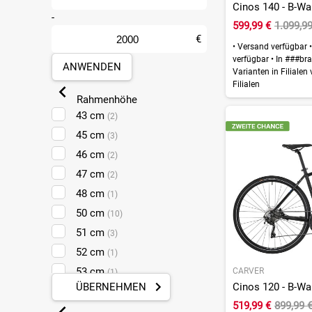
Cinos 140 - B-War
Mülheim-Kärlich
-
(2)
599,99 €
1.099,9
Münster
(1)
€
•
Versand verfügbar
•
Sankt Augustin
(5)
verfügbar
•
In ###bra
ANWENDEN
Varianten in Filialen
Filialen
Rahmenhöhe
43 cm
(2)
45 cm
(3)
46 cm
(2)
47 cm
(2)
48 cm
(1)
50 cm
(10)
51 cm
(3)
52 cm
(1)
53 cm
CARVER
(1)
ÜBERNEHMEN
Cinos 120 - B-War
55 cm
(7)
519,99 €
899,99 
56 cm
(1)