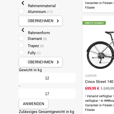
Varianten in Filialen
Rahmenmaterial
Filialen
Aluminium
(17)
ÜBERNEHMEN
Rahmenform
Diamant
(8)
Trapez
(8)
Fully
(1)
ÜBERNEHMEN
Gewicht in kg
CARVER
-
699,99 €
1.249,9
•
Versand verfügbar
•
verfügbar
•
In ###bra
ANWENDEN
Varianten in Filialen
Filialen
Zulässiges Gesamtgewicht in kg