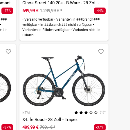
iamant
Cinos Street 140 20s - B-Ware - 28 Zoll - Diamant
699,99 €
1.249,99 €
²
-47%
-44%
h###
•
Versand verfügbar
•
Varianten in ###branch###
r
•
verfügbar
•
In ###branch### nicht verfügbar
•
ht in
Varianten in Filialen verfügbar
•
Varianten nicht in
Filialen
(1)*
KTM
X-Life Road - 28 Zoll - Trapez
499,99 €
799,- €
²
-37%
-37%