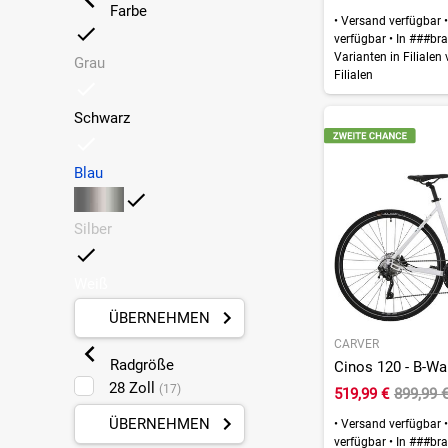
Farbe
•
Versand verfügbar
•
60 cm
(3)
verfügbar
•
In ###bra
65 cm
(1)
Varianten in Filialen
Grau
Filialen
Schwarz
Blau
Silber
Weiß
ÜBERNEHMEN
CARVER
Radgröße
Cinos 120 - B-War
28 Zoll
(17)
519,99 €
899,99 
ÜBERNEHMEN
•
Versand verfügbar
•
verfügbar
•
In ###bra