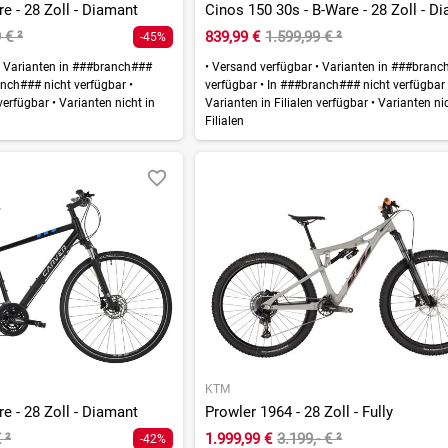
e - 28 Zoll - Diamant
Cinos 150 30s - B-Ware - 28 Zoll - D
9 €
²
839,99 €
1.599,99 €
²
-45%
Varianten in ###branch###
•
Versand verfügbar
•
Varianten in ###branc
nch### nicht verfügbar
•
verfügbar
•
In ###branch### nicht verfügba
 verfügbar
•
Varianten nicht in
Varianten in Filialen verfügbar
•
Varianten nic
Filialen
KTM
e - 28 Zoll - Diamant
Prowler 1964 - 28 Zoll - Fully
€
²
1.999,99 €
3.199,- €
²
-42%