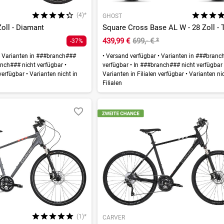
(4)*
GHOST
Zoll - Diamant
Square Cross Base AL W - 28 Zoll - 
439,99 €
699,- €
²
-37%
Varianten in ###branch###
•
Versand verfügbar
•
Varianten in ###branc
nch### nicht verfügbar
•
verfügbar
•
In ###branch### nicht verfügba
 verfügbar
•
Varianten nicht in
Varianten in Filialen verfügbar
•
Varianten nic
Filialen
(1)*
CARVER