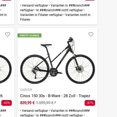
h###
•
Versand verfügbar
•
Varianten in ###branch###
r
•
verfügbar
•
In ###branch### nicht verfügbar
•
ht in
Varianten in Filialen verfügbar
•
Varianten nicht in
Filialen
CARVER
26
Cinos 150 30s - B-Ware - 28 Zoll - Trapez
839,99 €
1.599,99 €
²
-43%
-47%
h###
•
Versand verfügbar
•
Varianten in ###branch###
r
•
verfügbar
•
In ###branch### nicht verfügbar
•