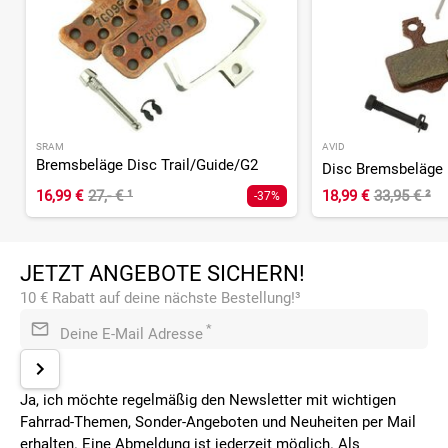
SRAM
AVID
Bremsbeläge Disc Trail/Guide/G2
16,99 €
27,- €
¹
18,99 €
33,95 €
²
-37%
JETZT ANGEBOTE SICHERN!
10 € Rabatt auf deine nächste Bestellung!³
*
Deine E-Mail Adresse
Ja, ich möchte regelmäßig den Newsletter mit wichtigen
Fahrrad-Themen, Sonder-Angeboten und Neuheiten per Mail
erhalten. Eine Abmeldung ist jederzeit möglich. Als