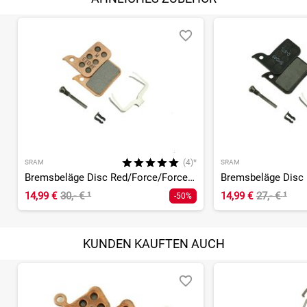
(4)*
SRAM
SRAM
Bremsbeläge Disc Red/Force/Force AXS/Rival/Apex/S700/Level
14,99 €
30,- €
¹
14,99 €
27,- €
¹
-50%
KUNDEN KAUFTEN AUCH