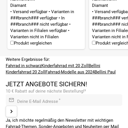
Diamant
Diamant
•
Versand verfügbar
•
Varianten in
•
Versand verfügb
###branch### verfügbar
•
In
###branch### ver
###branch### nicht verfügbar
•
###branch### nich
Varianten in Filialen verfügbar
•
Varianten in Filial
Varianten nicht in Filialen
Varianten nicht in F
Produkt vergleichen
Produkt vergleic
Weitere Ergebnisse für:
Fahrrad in schwarz
Kinderfahrrad mit 20 Zoll
Bellini
Kinderfahrrad 20 Zoll
Fahrrad-Modelle aus 2024
Bellini Paul
JETZT ANGEBOTE SICHERN!
10 € Rabatt auf deine nächste Bestellung!³
*
Deine E-Mail Adresse
Ja, ich möchte regelmäßig den Newsletter mit wichtigen
Fahrrad-Themen, Sonder-Angeboten und Neuheiten per Mail