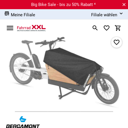
Big Bike Sale - bis zu 50% Rabatt ⁴
Meine Filiale
Filiale wählen