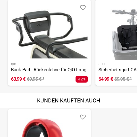
QIO
CUBE
Back Pad - Rückenlehne für QiO Long
Sicherheitsgurt C
60,99 €
69,95 €
¹
64,99 €
69,95 €
¹
-12%
KUNDEN KAUFTEN AUCH