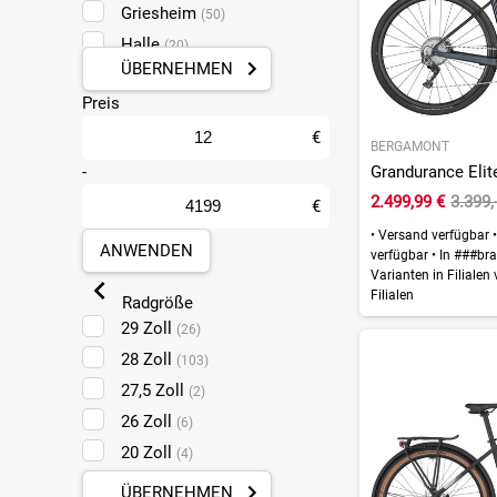
Griesheim
(50)
Halle
(20)
ÜBERNEHMEN
Koblenz
(50)
Preis
Leipzig Taucha
(32)
Ludwigshafen
€
(23)
BERGAMONT
Mainz
-
(50)
Grandurance Elite
Mülheim-Kärlich
2.499,99 €
3.399,
(50)
€
Münster
(16)
•
Versand verfügbar
•
ANWENDEN
verfügbar
•
In ###bra
Pforzheim
(20)
Varianten in Filialen
Sankt Augustin
(20)
Filialen
Radgröße
29 Zoll
(26)
28 Zoll
(103)
27,5 Zoll
(2)
26 Zoll
(6)
20 Zoll
(4)
ÜBERNEHMEN