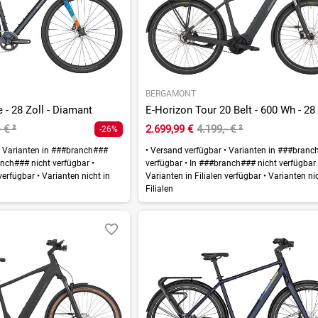
BERGAMONT
 - 28 Zoll - Diamant
- €
²
2.699,99 €
4.199,- €
²
-26%
Varianten in ###branch###
•
Versand verfügbar
•
Varianten in ###branc
nch### nicht verfügbar
•
verfügbar
•
In ###branch### nicht verfügba
 verfügbar
•
Varianten nicht in
Varianten in Filialen verfügbar
•
Varianten nic
Filialen