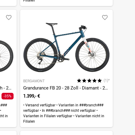
Filialen
(1)*
BERGAMONT
E-Horizon Tour 20 Belt Wave - 600 Wh - 28 Zoll - Tiefeinsteiger
Grandurance FB 20 - 28 Zoll - Diamant - 2026
1.399,- €
-35%
h###
•
Versand verfügbar
•
Varianten in ###branch###
r
•
verfügbar
•
In ###branch### nicht verfügbar
•
ht in
Varianten in Filialen verfügbar
•
Varianten nicht in
Filialen