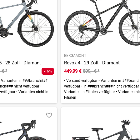
BERGAMONT
 - 28 Zoll - Diamant
Revox 4 - 29 Zoll - Diamant
- €
²
449,99 €
599,- €
²
-16%
Varianten in ###branch###
•
Versand verfügbar
•
Varianten in ###branc
nch### nicht verfügbar
•
verfügbar
•
In ###branch### nicht verfügba
 verfügbar
•
Varianten nicht in
Varianten in Filialen verfügbar
•
Varianten nic
Filialen