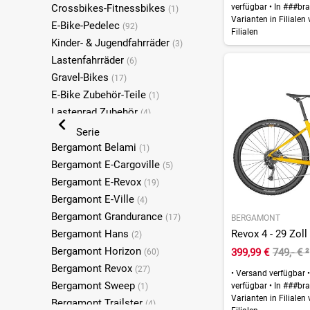
Crossbikes-Fitnessbikes
verfügbar
•
In ###bra
(1)
Varianten in Filialen
E-Bike-Pedelec
(92)
Filialen
Kinder- & Jugendfahrräder
(3)
Lastenfahrräder
(6)
Gravel-Bikes
(17)
E-Bike Zubehör-Teile
(1)
Lastenrad Zubehör
(4)
Serie
Bergamont Belami
(1)
Bergamont E-Cargoville
(5)
Bergamont E-Revox
(19)
Bergamont E-Ville
(4)
Bergamont Grandurance
(17)
BERGAMONT
Revox 4 - 29 Zoll
Bergamont Hans
(2)
Bergamont Horizon
399,99 €
749,- €
²
(60)
Bergamont Revox
(27)
•
Versand verfügbar
•
Bergamont Sweep
verfügbar
•
In ###bra
(1)
Varianten in Filialen
Bergamont Trailster
(4)