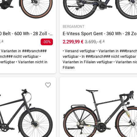
BERGAMONT
E-Horizon SUV 20 Belt - 600 Wh - 28 Zoll - Diamant
€
²
2.299,99 €
3.699,- €
²
-30%
Varianten in ###branch###
•
Versand verfügbar
•
Varianten in ###branc
nch### nicht verfügbar
•
verfügbar
•
In ###branch### nicht verfügba
 verfügbar
•
Varianten nicht in
Varianten in Filialen verfügbar
•
Varianten nic
Filialen