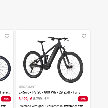
BERGAMONT
E-Ville SUV Tour - 625 Wh - 28 Zoll - Tiefeinsteiger - 2026
E-Revox FS 20 - 800 Wh - 29 Zoll - Fully
3.499,- €
5.799,- €
²
-50%
-39%
h###
•
Versand verfügbar
•
Varianten in ###branch###