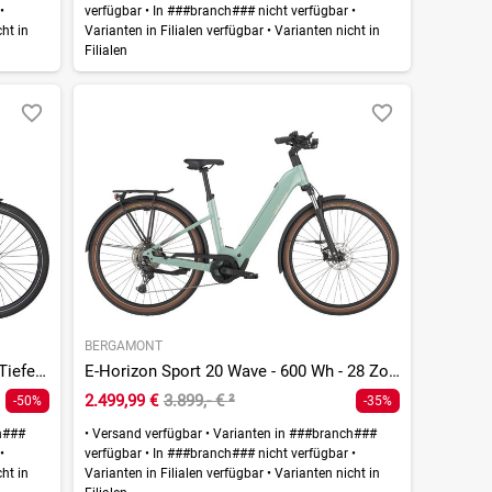
r
•
verfügbar
•
In ###branch### nicht verfügbar
•
ht in
Varianten in Filialen verfügbar
•
Varianten nicht in
Filialen
BERGAMONT
E-Ville SUV Elite - 625 Wh - 28 Zoll - Tiefeinsteiger - 2026
E-Horizon Sport 20 Wave - 600 Wh - 28 Zoll - Tiefeinsteiger
2.499,99 €
3.899,- €
²
-50%
-35%
h###
•
Versand verfügbar
•
Varianten in ###branch###
r
•
verfügbar
•
In ###branch### nicht verfügbar
•
ht in
Varianten in Filialen verfügbar
•
Varianten nicht in