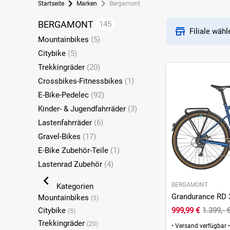
Startseite
Marken
Bergamont
BERGAMONT
145
Filiale wäh
Mountainbikes
(5)
Citybike
(5)
Trekkingräder
(20)
Crossbikes-Fitnessbikes
(1)
E-Bike-Pedelec
(92)
Kinder- & Jugendfahrräder
(3)
Lastenfahrräder
(6)
Gravel-Bikes
(17)
E-Bike Zubehör-Teile
(1)
Lastenrad Zubehör
(4)
BERGAMONT
Kategorien
Grandurance RD 3
Mountainbikes
(5)
Citybike
999,99 €
1.399,- 
(5)
Trekkingräder
(20)
•
Versand verfügbar
•