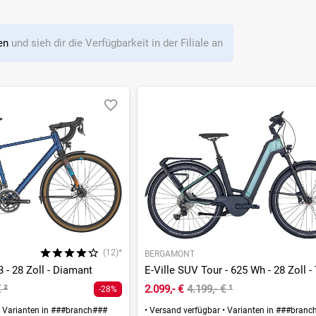
len
und sieh dir die Verfügbarkeit in der Filiale an
(12)*
BERGAMONT
 - 28 Zoll - Diamant
€
²
2.099,- €
4.199,- €
¹
-28%
Varianten in ###branch###
•
Versand verfügbar
•
Varianten in ###branc