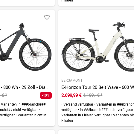
Filialen
BERGAMONT
E-Revox Sport 10 - 800 Wh - 29 Zoll - Diamant
- €
²
2.699,99 €
4.199,- €
²
-40%
Varianten in ###branch###
•
Versand verfügbar
•
Varianten in ###branc
nch### nicht verfügbar
•
verfügbar
•
In ###branch### nicht verfügba
 verfügbar
•
Varianten nicht in
Varianten in Filialen verfügbar
•
Varianten nic
Filialen