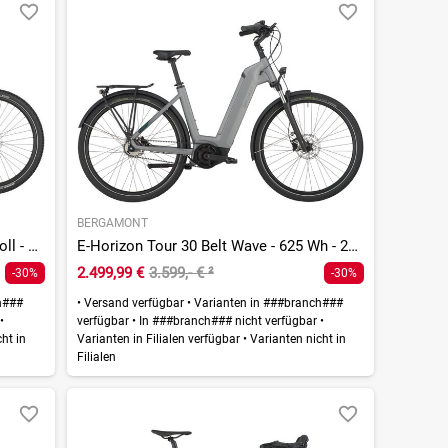
BERGAMONT
E-Horizon SUV FS 10 - 800 Wh - 28 Zoll - Fully
E-Horizon Tour 30 Belt Wave - 625 Wh - 28 Zoll - Tiefeinsteiger
2.499,99 €
3.599,- €
²
-30%
-30%
h###
•
Versand verfügbar
•
Varianten in ###branch###
r
•
verfügbar
•
In ###branch### nicht verfügbar
•
ht in
Varianten in Filialen verfügbar
•
Varianten nicht in
Filialen