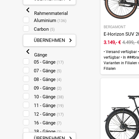
Rahmenmaterial
Aluminium
(136)
BERGAMONT
Carbon
(5)
ÜBERNEHMEN
3.149,- €
4.499,- 
•
Versand verfügbar
•
Gänge
verfügbar
•
In ###bra
05 - Gänge
(17)
Varianten in Filialen
Filialen
07 - Gänge
(5)
08 - Gänge
(4)
09 - Gänge
(2)
10 - Gänge
(38)
11 - Gänge
(19)
12 - Gänge
(17)
16 - Gänge
(7)
18 - Gänge
(3)
ÜBERNEHMEN