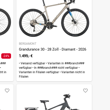
BERGAMONT
Grandurance 30 - 28 Zoll - Diamant - 2026
1.499,- €
-24%
h###
•
Versand verfügbar
•
Varianten in ###branch###
r
•
verfügbar
•
In ###branch### nicht verfügbar
•
ht in
Varianten in Filialen verfügbar
•
Varianten nicht in
Filialen