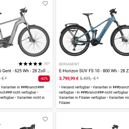
(4)*
BERGAMONT
E-Horizon Sport 6 Gent - 625 Wh - 28 Zoll - Diamant
- €
²
3.799,99 €
5.499,- €
²
-42%
Varianten in ###branch###
•
Versand verfügbar
•
Varianten in ###branc
nch### nicht verfügbar
•
verfügbar
•
In ###branch### nicht verfügba
 verfügbar
•
Varianten nicht in
Varianten in Filialen verfügbar
•
Varianten nic
Filialen