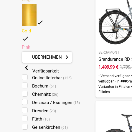
Gold
Pink
BERGAMONT
ÜBERNEHMEN
Grandurance RD 5
1.499,99 €
1.799,
Verfügbarkeit
•
Versand verfügbar
•
Online lieferbar
(125)
verfügbar
•
In ###bra
Bochum
(61)
Varianten in Filialen
Filialen
Chemnitz
(26)
Deizisau / Esslingen
(18)
Dresden
(23)
Fürth
(10)
Gelsenkirchen
(61)