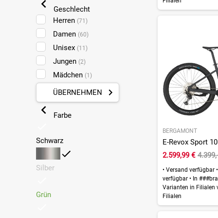
Filialen
Bergamont Vitess
(19)
Geschlecht
Herren
(71)
Damen
(60)
Unisex
(11)
Jungen
(2)
Mädchen
(1)
ÜBERNEHMEN
Farbe
BERGAMONT
Schwarz
2.599,99 €
4.399,
Silber
•
Versand verfügbar
•
verfügbar
•
In ###bra
Varianten in Filialen
Grün
Filialen