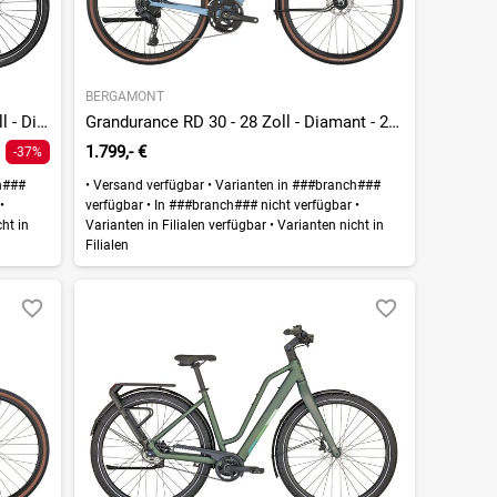
BERGAMONT
E-Vitess Sport Gent - 360 Wh - 28 Zoll - Diamant
Grandurance RD 30 - 28 Zoll - Diamant - 2026
1.799,- €
-37%
h###
•
Versand verfügbar
•
Varianten in ###branch###
r
•
verfügbar
•
In ###branch### nicht verfügbar
•
ht in
Varianten in Filialen verfügbar
•
Varianten nicht in
Filialen