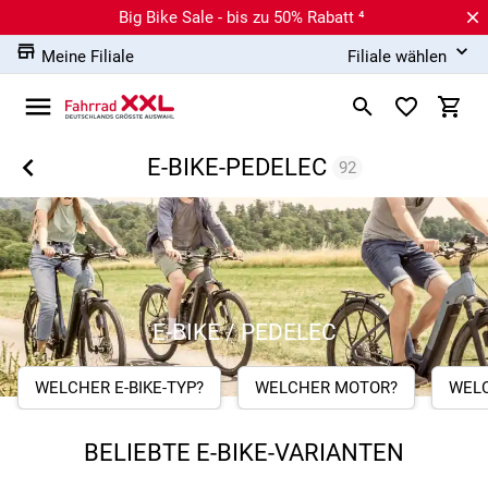
Big Bike Sale - bis zu 50% Rabatt ⁴
Meine Filiale
Filiale wählen
E-BIKE-PEDELEC
92
E-BIKE / PEDELEC
WELCHER E-BIKE-TYP?
WELCHER MOTOR?
WEL
BELIEBTE E-BIKE-VARIANTEN