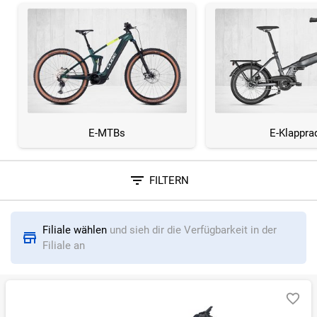
E-MTBs
E-Klappra
FILTERN
Sortieren nach
Filiale wählen
und sieh dir die Verfügbarkeit in der
RELEVANZ
BESTSELLER
ERSPARNIS IN %
N
Filiale an