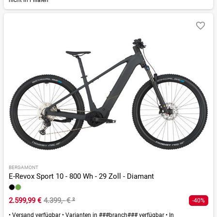
nicht in Filialen
BERGAMONT
E-Revox Sport 10 - 800 Wh - 29 Zoll - Diamant
2.599,99 €
4.399,- €
²
-40%
•
Versand verfügbar
•
Varianten in ###branch### verfügbar
•
In