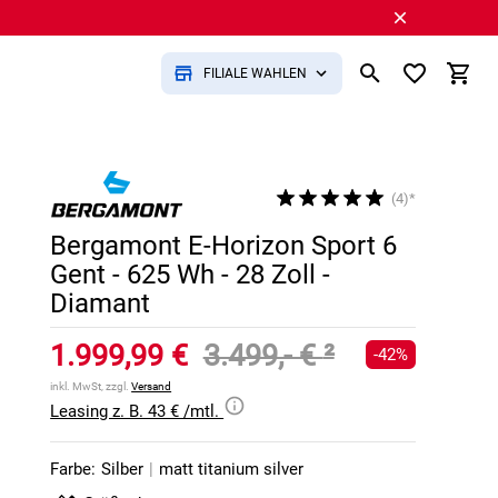
FILIALE WÄHLEN
(4)*
Bergamont E-Horizon Sport 6
Gent - 625 Wh - 28 Zoll -
Diamant
1.999,99 €
3.499,- €
²
-42%
inkl. MwSt, zzgl.
Versand
Leasing z. B. 43 € /mtl.
Farbe:
Silber
|
matt titanium silver