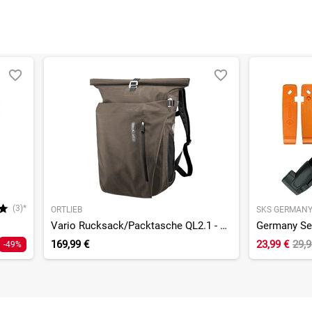
(3)*
ORTLIEB
SKS GERMAN
Vario Rucksack/Packtasche QL2.1 - Einzeltasche
169,99 €
23,99 €
29,
-49%