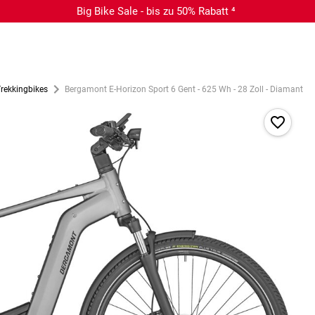
Big Bike Sale - bis zu 50% Rabatt ⁴
Trekkingbikes
Bergamont E-Horizon Sport 6 Gent - 625 Wh - 28 Zoll - Diamant