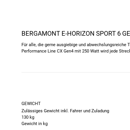
BERGAMONT E-HORIZON SPORT 6 GE
Für alle, die gerne ausgiebige und abwechslungsreiche 
Performance Line CX Gen4 mit 250 Watt wird jede Streck
garantieren Fahrspaß auf jeder Tour. Egal ob auf glatte
BESONDERE FEATURES DES E-HORIZ
ERLEBEN SIE DIE VOLLE POWER DES BOSCH-
Der Antrieb vom Bergamont E-Horizon Sport 6 Gent ist e
das Herzstück des E-Trekkingrads und sorgt für eine 
weitere Strecken und erreichst dein Ziel mit Leichtigkei
GEWICHT
Steigung spielend leicht bewältigen.
Zulässiges Gewicht inkl. Fahrer und Zuladung
130 kg
MIT DER BELEUCHTUNG BEIM BERGAMONT E-
Gewicht in kg
Das Bergamont E-Horizon Sport 6 Gent ist ein E-Trekking