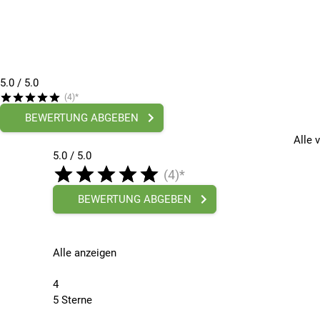
Nabe hinten
Shimano, Centerlock, Disc, Schnellspanner
Reifen (vorne)
Schwalbe Energizer Plus Tour, Greenguard, Reflex-Streife
Felge hinten
Ryde Rival 23 Disc, geöst
5.0
/ 5.0
Reifen (hinten)
(4)*
Schwalbe Energizer Plus Tour, Greenguard, Reflex-Streife
BEWERTUNG ABGEBEN
SONSTIGE
Alle 
Höchstgeschwindigkeit
5.0 / 5.0
25
(4)*
Maßeinheit
km/h
BEWERTUNG ABGEBEN
Drehmoment
85 Nm
Felgen
Alle anzeigen
Ryde Rival 23 Disc, geöst
Ständer
4
Syncros
5 Sterne
Tretlager