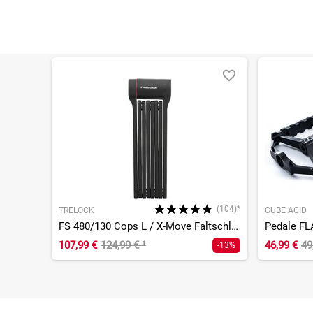
(104)*
TRELOCK
CUBE ACID
FS 480/130 Cops L / X-Move Faltschloss
Pedale FL
107,99 €
124,99 €
¹
46,99 €
49
-13%