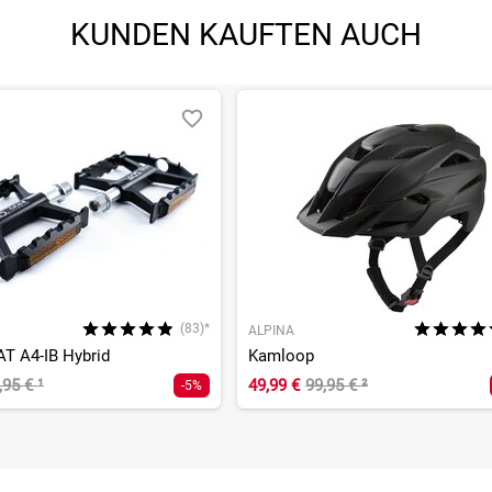
KUNDEN KAUFTEN AUCH
(83)*
ALPINA
AT A4-IB Hybrid
Kamloop
,95 €
¹
49,99 €
99,95 €
²
-5%