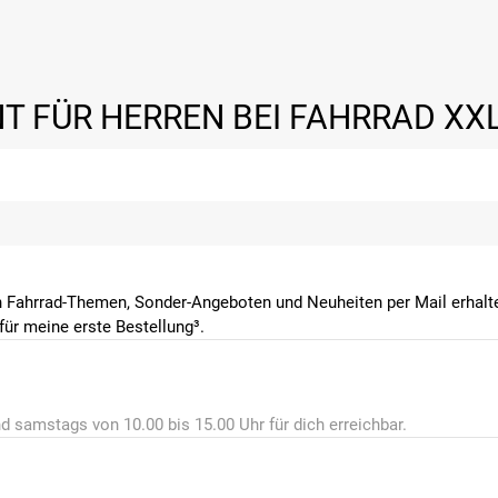
T FÜR HERREN BEI FAHRRAD XX
 Fahrrad-Themen, Sonder-Angeboten und Neuheiten per Mail erhalte
ür meine erste Bestellung³.
d samstags von 10.00 bis 15.00 Uhr für dich erreichbar.