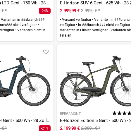
E-Horizon Edition LTD Gent - 750 Wh - 28 Zoll - Diamant
- €
²
2.999,99 €
3.999,- €
²
-24%
Varianten in ###branch###
•
Versand verfügbar
•
Varianten in ###branc
nch### nicht verfügbar
•
verfügbar
•
In ###branch### nicht verfügba
 verfügbar
•
Varianten nicht in
Varianten in Filialen verfügbar
•
Varianten nic
Filialen
BERGAMONT
E-Horizon N5e FH Gent - 500 Wh - 28 Zoll - Diamant
- €
²
2.199,99 €
2.999,- €
²
-21%