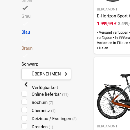
Silber
BERGAMONT
Grau
1.999,99 €
3.499,
Blau
•
Versand verfügbar
•
verfügbar
•
In ###bra
Varianten in Filialen
Braun
Filialen
Schwarz
ÜBERNEHMEN
Verfügbarkeit
Online lieferbar
(11)
Bochum
(7)
Chemnitz
(1)
Deizisau / Esslingen
(3)
BERGAMONT
Dresden
(1)