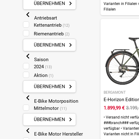
ÜBERNEHMEN
Varianten in Filialen
Filialen
Antriebsart
Kettenantrieb
(12)
Riemenantrieb
(2)
ÜBERNEHMEN
Saison
2024
(13)
Aktion
(1)
ÜBERNEHMEN
BERGAMONT
E-Bike Motorposition
1.899,99 €
3.199,
Mittelmotor
(11)
•
Versand nicht verf
ÜBERNEHMEN
###branch### verfü
verfügbar
•
Varianten 
E-Bike Motor Hersteller
Varianten nicht in Fil