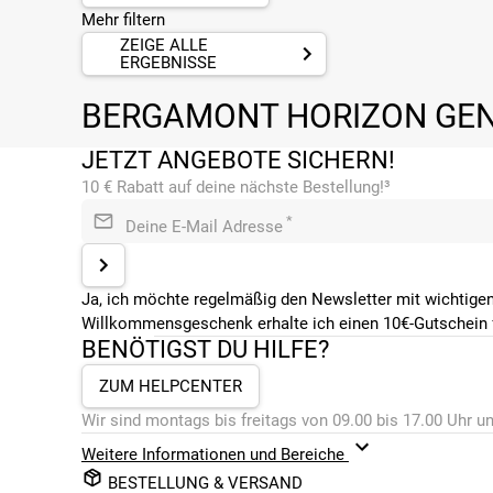
Mehr filtern
ZEIGE ALLE
ERGEBNISSE
BERGAMONT HORIZON GEN
JETZT ANGEBOTE SICHERN!
10 € Rabatt auf deine nächste Bestellung!³
*
Deine E-Mail Adresse
Ja, ich möchte regelmäßig den Newsletter mit wichtigen
Willkommensgeschenk erhalte ich einen 10€-Gutschein f
BENÖTIGST DU HILFE?
ZUM HELPCENTER
Wir sind montags bis freitags von 09.00 bis 17.00 Uhr un
Weitere Informationen und Bereiche
BESTELLUNG & VERSAND