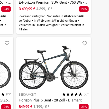
E-Horizon SUV 6 Gent - 625 Wh - 28 Zoll - Diamant
E-Horizon Premium SUV Gent - 750 Wh - 28 Zoll - Diamant
3.499,99 €
4.399,- €
²
-24%
-20%
h###
•
Versand verfügbar
•
Varianten in ###branch###
r
•
verfügbar
•
In ###branch### nicht verfügbar
•
ht in
Varianten in Filialen verfügbar
•
Varianten nicht in
Filialen
(2)*
(2)*
BERGAMONT
E-Horizon Edition 5 Gent - 500 Wh - 28 Zoll - Diamant
Horizon Plus 6 Gent - 28 Zoll - Diamant
849,99 €
1.199,- €
²
-26%
-29%