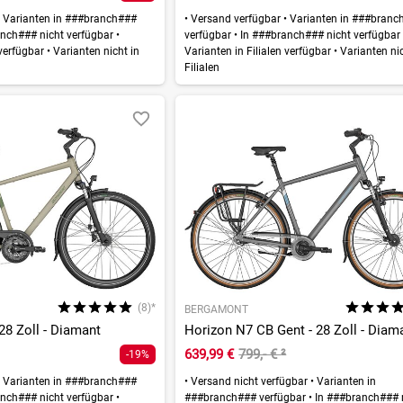
Varianten in ###branch###
•
Versand verfügbar
•
Varianten in ###branc
nch### nicht verfügbar
•
verfügbar
•
In ###branch### nicht verfügba
 verfügbar
•
Varianten nicht in
Varianten in Filialen verfügbar
•
Varianten nic
Filialen
(8)*
BERGAMONT
28 Zoll - Diamant
Horizon N7 CB Gent - 28 Zoll - Diam
639,99 €
799,- €
²
-19%
Varianten in ###branch###
•
Versand nicht verfügbar
•
Varianten in
nch### nicht verfügbar
•
###branch### verfügbar
•
In ###branch### 