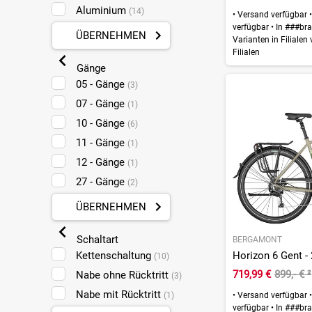
Aluminium
(14)
•
Versand verfügbar
•
verfügbar
•
In ###bra
ÜBERNEHMEN
Varianten in Filialen
Filialen
Gänge
05 - Gänge
(3)
07 - Gänge
(1)
10 - Gänge
(6)
11 - Gänge
(1)
12 - Gänge
(1)
27 - Gänge
(2)
ÜBERNEHMEN
Schaltart
BERGAMONT
Horizon 6 Gent - 
Kettenschaltung
(10)
719,99 €
899,- €
²
Nabe ohne Rücktritt
(3)
Nabe mit Rücktritt
•
Versand verfügbar
•
(1)
verfügbar
•
In ###bra