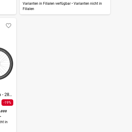
Varianten in Filialen verfügbar
•
Varianten nicht in
Filialen
E-Horizon N5e FH Belt Gent - 500 Wh - 28 Zoll - Diamant
-19%
h###
r
•
ht in