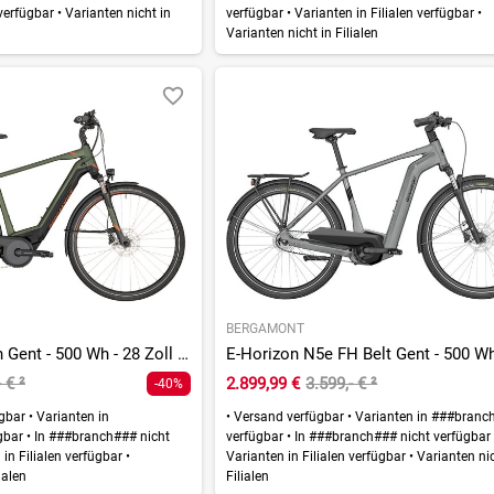
 verfügbar
•
Varianten nicht in
verfügbar
•
Varianten in Filialen verfügbar
•
Varianten nicht in Filialen
BERGAMONT
E-Horizon Edition Gent - 500 Wh - 28 Zoll - Diamant
- €
²
2.899,99 €
3.599,- €
²
-40%
ügbar
•
Varianten in
•
Versand verfügbar
•
Varianten in ###branc
gbar
•
In ###branch### nicht
verfügbar
•
In ###branch### nicht verfügba
in Filialen verfügbar
•
Varianten in Filialen verfügbar
•
Varianten nic
ialen
Filialen