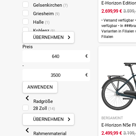
Gelsenkirchen
(7)
2.699,99 €
3.599,
Griesheim
(9)
•
Versand verfügbar
•
Halle
(1)
verfügbar
•
In ###bra
Koblenz
(9)
Varianten in Filialen
Filialen
ÜBERNEHMEN
Leipzig Taucha
(3)
Preis
Ludwigshafen
(4)
Mainz
€
(9)
Mülheim-Kärlich
-
(9)
Münster
(2)
€
Pforzheim
(3)
ANWENDEN
Radgröße
28 Zoll
(14)
BERGAMONT
ÜBERNEHMEN
2.499,99 €
3.199,
Rahmenmaterial