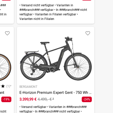
h###
•
Versand nicht verfügbar
•
Varianten in
r
•
###branch### verfügbar
•
In ###branch### nicht
ht in
verfügbar
•
Varianten in Filialen verfügbar
•
Varianten nicht in Filialen
(1)*
BERGAMONT
ant
E-Horizon Premium Expert Gent - 750 Wh - 28 Zoll - Diamant
3.399,99 €
4.499,- €
²
-19%
-24%
•
Versand verfügbar
•
Varianten in ###branch###
nicht
verfügbar
•
In ###branch### nicht verfügbar
•