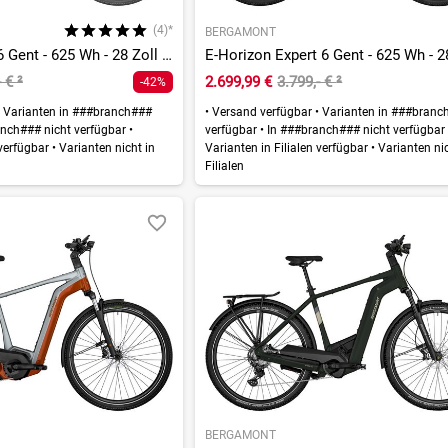
(4)*
BERGAMONT
E-Horizon Sport 6 Gent - 625 Wh - 28 Zoll - Diamant
- €
²
2.699,99 €
3.799,- €
²
-42%
Varianten in ###branch###
•
Versand verfügbar
•
Varianten in ###branc
nch### nicht verfügbar
•
verfügbar
•
In ###branch### nicht verfügba
 verfügbar
•
Varianten nicht in
Varianten in Filialen verfügbar
•
Varianten nic
Filialen
BERGAMONT