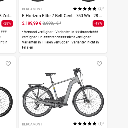
(2)*
BERGAMONT
E-Horizon Expert 6 Gent - 625 Wh - 28 Zoll - Diamant
E-Horizon Elite 7 Belt Gent - 750 Wh - 28 Zoll - Diamant
3.199,99 €
3.999,- €
²
-28%
-19%
h###
•
Versand verfügbar
•
Varianten in ###branch###
r
•
verfügbar
•
In ###branch### nicht verfügbar
•
ht in
Varianten in Filialen verfügbar
•
Varianten nicht in
Filialen
(1)*
BERGAMONT