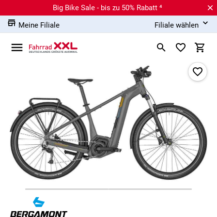
Big Bike Sale - bis zu 50% Rabatt ⁴
Meine Filiale
Filiale wählen