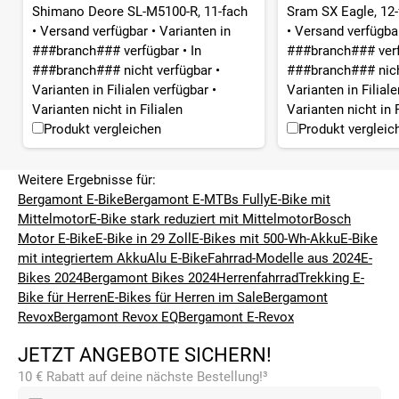
Shimano Deore SL-M5100-R, 11-fach
Sram SX Eagle, 12-
•
Versand verfügbar
•
Varianten in
•
Versand verfügb
###branch### verfügbar
•
In
###branch### ver
###branch### nicht verfügbar
•
###branch### nich
Varianten in Filialen verfügbar
•
Varianten in Filial
Varianten nicht in Filialen
Varianten nicht in F
Produkt vergleichen
Produkt vergleic
Weitere Ergebnisse für:
Bergamont E-Bike
Bergamont E-MTBs Fully
E-Bike mit
Mittelmotor
E-Bike stark reduziert mit Mittelmotor
Bosch
Motor E-Bike
E-Bike in 29 Zoll
E-Bikes mit 500-Wh-Akku
E-Bike
mit integriertem Akku
Alu E-Bike
Fahrrad-Modelle aus 2024
E-
Bikes 2024
Bergamont Bikes 2024
Herrenfahrrad
Trekking E-
Bike für Herren
E-Bikes für Herren im Sale
Bergamont
Revox
Bergamont Revox EQ
Bergamont E-Revox
JETZT ANGEBOTE SICHERN!
10 € Rabatt auf deine nächste Bestellung!³