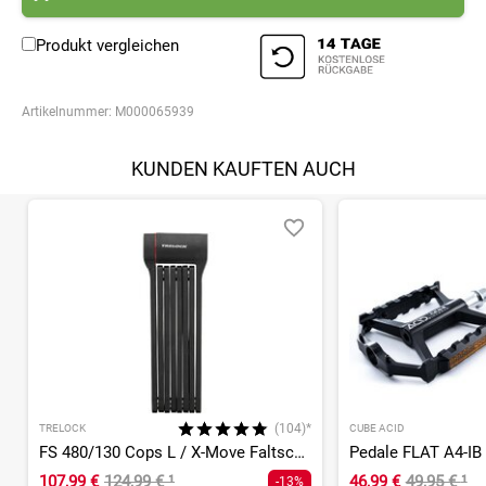
Produkt vergleichen
Artikelnummer:
M000065939
KUNDEN KAUFTEN AUCH
(104)*
TRELOCK
CUBE ACID
FS 480/130 Cops L / X-Move Faltschloss
Pedale FLAT A4-IB
107,99 €
124,99 €
¹
46,99 €
49,95 €
¹
-13%