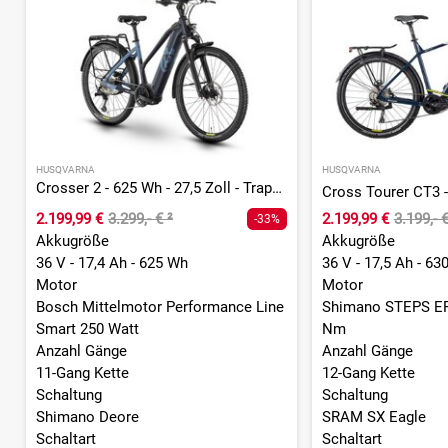
HUSQVARNA
HUSQVARNA
Crosser 2 - 625 Wh - 27,5 Zoll - Trapez
2.199,99 €
3.299,- €
²
2.199,99 €
3.199,- 
-33%
Akkugröße
Akkugröße
36 V - 17,4 Ah - 625 Wh
36 V - 17,5 Ah - 63
Motor
Motor
Bosch Mittelmotor Performance Line
Shimano STEPS EP
Smart 250 Watt
Nm
Anzahl Gänge
Anzahl Gänge
11-Gang Kette
12-Gang Kette
Schaltung
Schaltung
Shimano Deore
SRAM SX Eagle
Schaltart
Schaltart