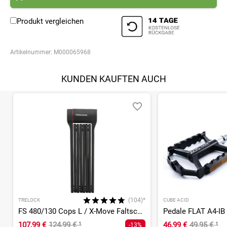
Produkt vergleichen
Artikelnummer:
M000065968
KUNDEN KAUFTEN AUCH
(104)*
TRELOCK
CUBE ACID
FS 480/130 Cops L / X-Move Faltschloss
Pedale FLAT A4-IB
107,99 €
124,99 €
¹
46,99 €
49,95 €
¹
-13%