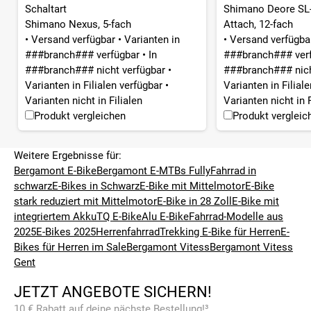
Schaltart
Shimano Deore SL-
Shimano Nexus, 5-fach
Attach, 12-fach
•
Versand verfügbar
•
Varianten in
•
Versand verfügb
###branch### verfügbar
•
In
###branch### ver
###branch### nicht verfügbar
•
###branch### nich
Varianten in Filialen verfügbar
•
Varianten in Filial
Varianten nicht in Filialen
Varianten nicht in F
Produkt vergleichen
Produkt vergleic
Weitere Ergebnisse für:
Bergamont E-Bike
Bergamont E-MTBs Fully
Fahrrad in
schwarz
E-Bikes in Schwarz
E-Bike mit Mittelmotor
E-Bike
stark reduziert mit Mittelmotor
E-Bike in 28 Zoll
E-Bike mit
integriertem Akku
TQ E-Bike
Alu E-Bike
Fahrrad-Modelle aus
2025
E-Bikes 2025
Herrenfahrrad
Trekking E-Bike für Herren
E-
Bikes für Herren im Sale
Bergamont Vitess
Bergamont Vitess
Gent
JETZT ANGEBOTE SICHERN!
10 € Rabatt auf deine nächste Bestellung!³