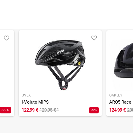
UVEX
OAKLEY
I-Volute MIPS
ARO5 Race I
122,99 €
129,95 €
¹
124,99 €
23
-29%
-5%