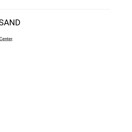
RSAND
Center
.
en kann. Einen Fehler gefunden?
Hier melden.
en kann. Einen Fehler gefunden?
Hier melden.