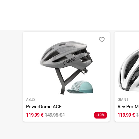
ABUS
GIANT
PowerDome ACE
Rev Pro M
119,99 €
149,95 €
¹
119,99 €
1
-19%