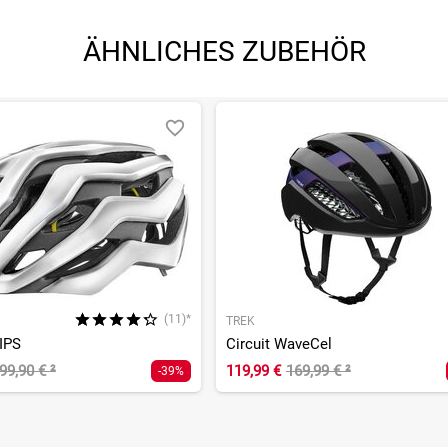
ÄHNLICHES ZUBEHÖR
(11)*
TREK
IPS
Circuit WaveCel
99,90 €
²
119,99 €
169,99 €
²
-39%