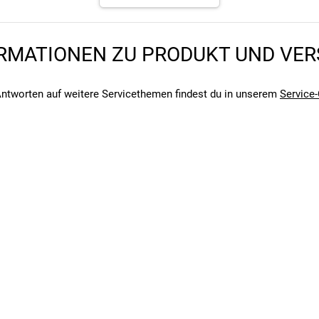
RMATIONEN ZU PRODUKT UND VE
ntworten auf weitere Servicethemen findest du in unserem
Service-
angegebenen- und den verbauten Komponenten bei Fahrrädern komm
angegebenen- und den verbauten Komponenten bei Fahrrädern komm