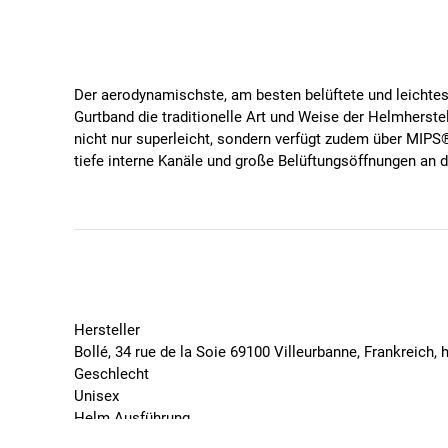
Der aerodynamischste, am besten belüftete und leichtes
Gurtband die traditionelle Art und Weise der Helmherst
nicht nur superleicht, sondern verfügt zudem über MIPS
tiefe interne Kanäle und große Belüftungsöffnungen an 
so für zusätzliche Luftzirkulation sorgen. Der ECO AVI
AVID Aero Progressive EPS, um die Luftströme zu lenken
der Rückseite reduziert wird, während ein Opti-Dock Son
Kompromisse.
Eigenschaften
®
MIPS
-Sicherheitssystem: reibungsarme Schutzs
Hersteller
Click-To-Fit System: Passform Ihres Helms einfac
Bollé, 34 rue de la Soie 69100 Villeurbanne, Frankreich
festzuziehen oder zu lockern, selbst wenn Sie Ha
Geschlecht
Eco-Friendliy Materials
Unisex
Gewicht: 240g (Herstellerangabe)
Helm Ausführung
für Zopfträger-/innen, MIPS