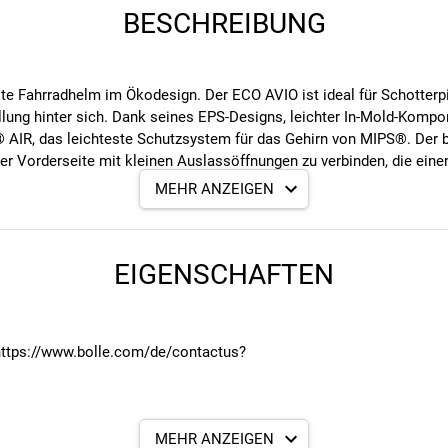
BESCHREIBUNG
te Fahrradhelm im Ökodesign. Der ECO AVIO ist ideal für Schotterp
ellung hinter sich. Dank seines EPS-Designs, leichter In-Mold-Komp
® AIR, das leichteste Schutzsystem für das Gehirn von MIPS®. Der 
der Vorderseite mit kleinen Auslassöffnungen zu verbinden, die ein
O wurde für noch mehr Tempo entwickelt: Er vereint modernste Aer
MEHR ANZEIGEN
 und die Aufprallenergie zu kanalisieren. Der ECO AVIO ist so konz
nenbrillen aller Größen sicher hält. Er eignet sich sogar für Pferd
EIGENSCHAFTEN
chicht im Inneren eines Helms
h und schnell ins kleinste Detail anpassen. Der Verstellknopf au
, https://www.bolle.com/de/contactus?
ndschuhe tragen!
MEHR ANZEIGEN