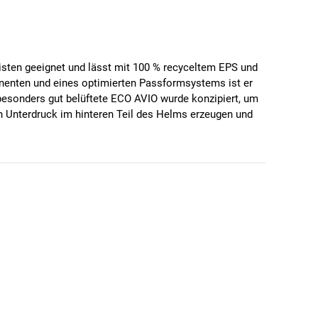
isten geeignet und lässt mit 100 % recyceltem EPS und
onenten und eines optimierten Passformsystems ist er
besonders gut belüftete ECO AVIO wurde konzipiert, um
en Unterdruck im hinteren Teil des Helms erzeugen und
odynamik und eine optimierte Low-Profile-Form mit dem
ipiert, dass der Luftwiderstand dank des Kamm Tails an
eschwanz-Frisuren. Eine neue Helm-Generation ohne
s Gummi ermöglicht es Ihnen, den Helm mühelos