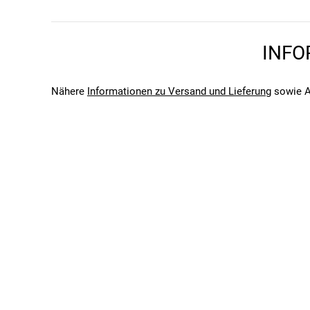
Kopfumfang in cm
52, 53, 54, 55
Marke
INFO
Bolle
Saison
Aktion
Nähere
Informationen zu Versand und Lieferung
sowie A
Bitte beachte, dass es zu Abweichungen zwischen den 
Bitte beachte, dass es zu Abweichungen zwischen den 