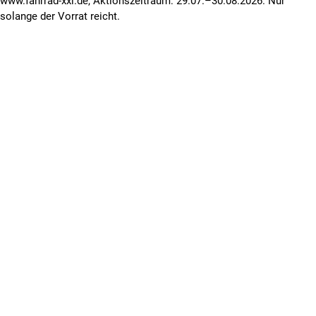
www.fahrrad-xxl.de, Aktionszeitraum: 29.07.–30.08.2026. Nur
solange der Vorrat reicht.