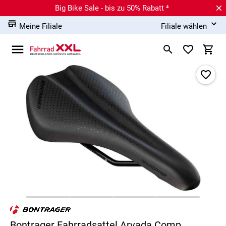
Big Bike Sale - bis zu 50% Rabatt ⁴
Meine Filiale
Filiale wählen
Bontrager Fahrradsattel Arvada Comp