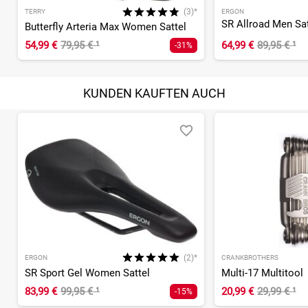
(3)*
TERRY
ERGON
SR Allroad Men Sat
Butterfly Arteria Max Women Sattel
54,99 €
79,95 €
¹
64,99 €
89,95 €
¹
-31%
KUNDEN KAUFTEN AUCH
(2)*
ERGON
CRANKBROTHERS
SR Sport Gel Women Sattel
Multi-17 Multitool
83,99 €
99,95 €
¹
20,99 €
29,99 €
¹
-15%