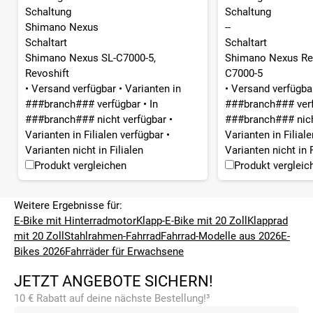
Schaltung
Schaltung
Shimano Nexus
--
Schaltart
Schaltart
Shimano Nexus SL-C7000-5,
Shimano Nexus Rev
Revoshift
C7000-5
•
Versand verfügbar
•
Varianten in
•
Versand verfügb
###branch### verfügbar
•
In
###branch### ver
###branch### nicht verfügbar
•
###branch### nich
Varianten in Filialen verfügbar
•
Varianten in Filial
Varianten nicht in Filialen
Varianten nicht in F
Produkt vergleichen
Produkt vergleic
Weitere Ergebnisse für:
E-Bike mit Hinterradmotor
Klapp-E-Bike mit 20 Zoll
Klapprad
mit 20 Zoll
Stahlrahmen-Fahrrad
Fahrrad-Modelle aus 2026
E-
Bikes 2026
Fahrräder für Erwachsene
JETZT ANGEBOTE SICHERN!
10 € Rabatt auf deine nächste Bestellung!³