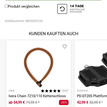
Produkt vergleichen
Artikelnummer:
M000009234
KUNDEN KAUFTEN AUCH
(66)*
ABUS
SHIMANO
Ivera Chain 7210/110 Kettenschloss
PD-EF205 Plattfor
ab
54,99 €
74,95 €
²
42,99 €
53,95 €
¹
-26%