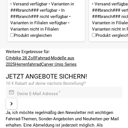
•
Versand verfügbar
•
Varianten in
•
Versand verfügb
###branch### verfügbar
•
In
###branch### ver
###branch### nicht verfügbar
•
###branch### nich
Varianten in Filialen verfügbar
•
Varianten in Filial
Varianten nicht in Filialen
Varianten nicht in F
Produkt vergleichen
Produkt vergleic
Weitere Ergebnisse für:
Citybike 28 Zoll
Fahrrad-Modelle aus
2025
Herrenfahrrad
Carver Uniq Series
JETZT ANGEBOTE SICHERN!
10 € Rabatt auf deine nächste Bestellung!³
*
Deine E-Mail Adresse
Ja, ich möchte regelmäßig den Newsletter mit wichtigen
Fahrrad-Themen, Sonder-Angeboten und Neuheiten per Mail
erhalten. Eine Abmeldung ist jederzeit möglich. Als