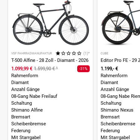
(1)*
VSF FAHRRADMANUFAKTUR
CUBE
T-500 Alfine - 28 Zoll - Diamant - 2026
1.099,99 €
1.599,90 €
¹
1.199,- €
-31%
Rahmenform
Rahmenform
Diamant
Diamant
Anzahl Gänge
Anzahl Gänge
08-Gang Nabe Freilauf
08-Gang Nabe Riem
Schaltung
Schaltung
Shimano Alfine
Shimano Nexus
Bremsart
Bremsart
Scheibenbremse
Scheibenbremse
Federung
Federung
Mit Starrgabel
Mit Starrgabel