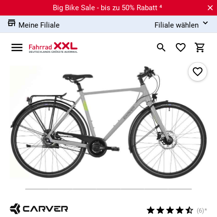
Big Bike Sale - bis zu 50% Rabatt ⁴
Meine Filiale
Filiale wählen
(6)*