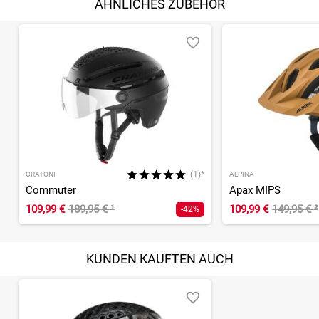
ÄHNLICHES ZUBEHÖR
(1)*
CRATONI
ALPINA
Commuter
Apax MIPS
109,99 €
189,95 €
¹
109,99 €
149,95 €
²
-42%
KUNDEN KAUFTEN AUCH