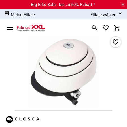
Big Bike Sale - bis zu 50% Rabatt ⁴
Meine Filiale
Filiale wählen