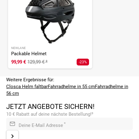
NEWLANE
Packable Helmet
99,99 €
129,99 €
²
-23%
Weitere Ergebnisse für:
Closca Helm faltbar
Fahrradhelme in 55 cm
Fahrradhelme in
56 cm
JETZT ANGEBOTE SICHERN!
10 € Rabatt auf deine nächste Bestellung!³
*
Deine E-Mail Adresse