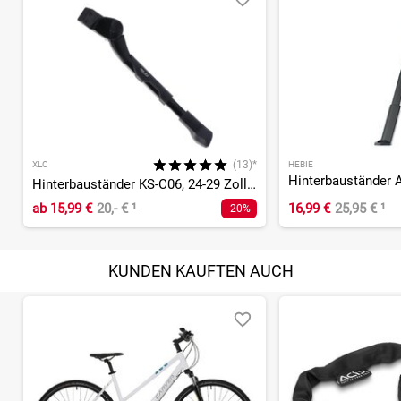
(13)*
XLC
HEBIE
Hinterbauständer KS-C06, 24-29 Zoll, verstellbar
ab
15,99 €
20,- €
¹
16,99 €
25,95 €
¹
-20%
KUNDEN KAUFTEN AUCH