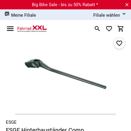
Big Bike Sale - bis zu 50% Rabatt ⁴
Meine Filiale
Filiale wählen
ESGE
ESGE Hinterbauständer Comp