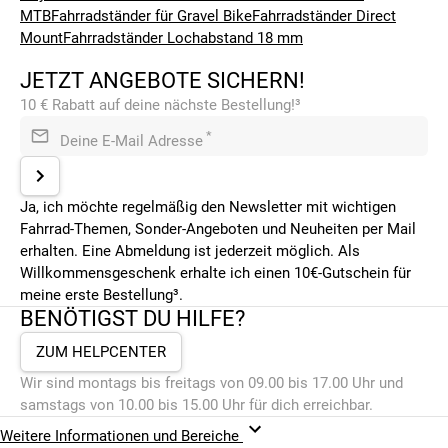
MTB
Fahrradständer für Gravel Bike
Fahrradständer Direct
Mount
Fahrradständer Lochabstand 18 mm
JETZT ANGEBOTE SICHERN!
10 € Rabatt auf deine nächste Bestellung!³
*
Deine E-Mail Adresse
Ja, ich möchte regelmäßig den Newsletter mit wichtigen
Fahrrad-Themen, Sonder-Angeboten und Neuheiten per Mail
erhalten. Eine Abmeldung ist jederzeit möglich. Als
Willkommensgeschenk erhalte ich einen 10€-Gutschein für
meine erste Bestellung³.
BENÖTIGST DU HILFE?
ZUM HELPCENTER
Wir sind montags bis freitags von 09.00 bis 17.00 Uhr und
samstags von 10.00 bis 15.00 Uhr für dich erreichbar.
Weitere Informationen und Bereiche