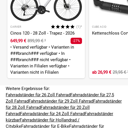
(1)*
CARVER
CUBE ACID
Cinos 120 - 28 Zoll - Trapez - 2026
Kettenschloss Cor
649,99 €
899,99 €
¹
-27%
•
Versand verfügbar
•
Varianten in
###branch### verfügbar
•
In
###branch### nicht verfügbar
•
Varianten in Filialen verfügbar
•
Varianten nicht in Filialen
ab
26,99 €
29,95 €
Weitere Ergebnisse für:
Fahrradständer für 26 Zoll Fahrrad
Fahrradständer für 27,5
Zoll Fahrrad
Fahrradständer für 29 Zoll Fahrrad
Fahrradständer
für 28 Zoll Fahrrad
Fahrradständer für 20 Zoll
Fahrrad
Fahrradständer für 24 Zoll Fahrrad
Fahrradständer
kürzbar
Fahrradständer für Hollandrad /
Citybike
Fahrradständer für E-Bike
Fahrradständer für