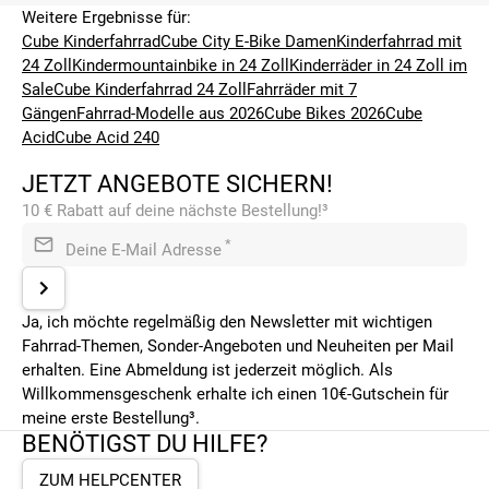
Weitere Ergebnisse für:
Cube Kinderfahrrad
Cube City E-Bike Damen
Kinderfahrrad mit
24 Zoll
Kindermountainbike in 24 Zoll
Kinderräder in 24 Zoll im
Sale
Cube Kinderfahrrad 24 Zoll
Fahrräder mit 7
Gängen
Fahrrad-Modelle aus 2026
Cube Bikes 2026
Cube
Acid
Cube Acid 240
JETZT ANGEBOTE SICHERN!
10 € Rabatt auf deine nächste Bestellung!³
*
Deine E-Mail Adresse
Ja, ich möchte regelmäßig den Newsletter mit wichtigen
Fahrrad-Themen, Sonder-Angeboten und Neuheiten per Mail
erhalten. Eine Abmeldung ist jederzeit möglich. Als
Willkommensgeschenk erhalte ich einen 10€-Gutschein für
meine erste Bestellung³.
BENÖTIGST DU HILFE?
ZUM HELPCENTER