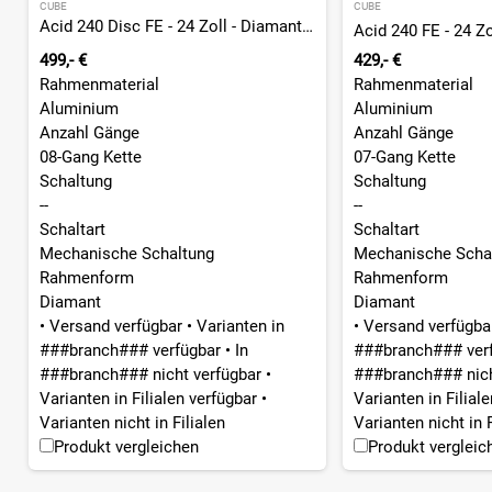
CUBE
CUBE
Acid 240 Disc FE - 24 Zoll - Diamant - 2026
Acid 240 FE - 24 Zo
499,- €
429,- €
Rahmenmaterial
Rahmenmaterial
Aluminium
Aluminium
Anzahl Gänge
Anzahl Gänge
08-Gang Kette
07-Gang Kette
Schaltung
Schaltung
--
--
Schaltart
Schaltart
Mechanische Schaltung
Mechanische Scha
Rahmenform
Rahmenform
Diamant
Diamant
•
Versand verfügbar
•
Varianten in
•
Versand verfügb
###branch### verfügbar
•
In
###branch### ver
###branch### nicht verfügbar
•
###branch### nich
Varianten in Filialen verfügbar
•
Varianten in Filial
Varianten nicht in Filialen
Varianten nicht in F
Produkt vergleichen
Produkt vergleic