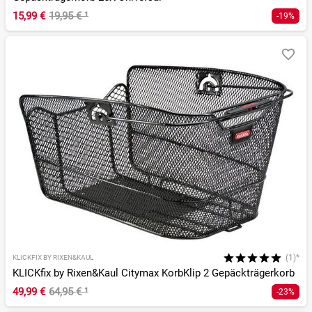
15,99 €
19,95 €
¹
-19%
(1)*
KLICKFIX BY RIXEN&KAUL
KLICKfix by Rixen&Kaul Citymax KorbKlip 2 Gepäckträgerkorb
49,99 €
64,95 €
¹
-23%