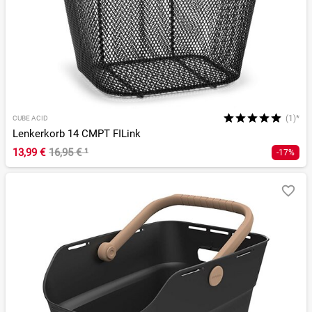
(1)*
CUBE ACID
Lenkerkorb 14 CMPT FILink
13,99 €
16,95 €
¹
-17%