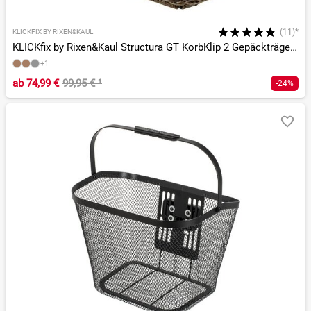
(11)*
KLICKFIX BY RIXEN&KAUL
KLICKfix by Rixen&Kaul Structura GT KorbKlip 2 Gepäckträgerkorb
+1
ab
74,99 €
99,95 €
¹
-24%