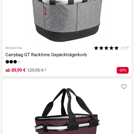
(11)*
REISENTHEL
Carrybag GT Racktime Gepäckträgerkorb
+1
ab
89,99 €
129,95 €
¹
-30%