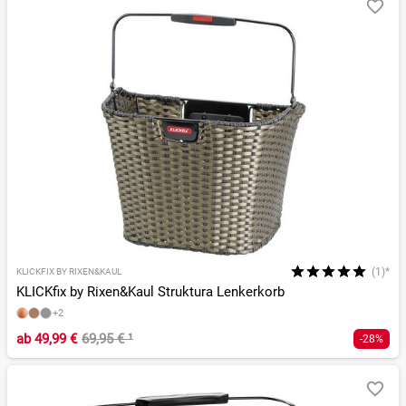
(1)*
KLICKFIX BY RIXEN&KAUL
KLICKfix by Rixen&Kaul Struktura Lenkerkorb
+2
ab
49,99 €
69,95 €
¹
-28%