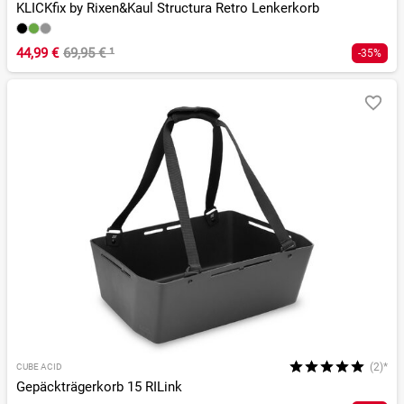
KLICKfix by Rixen&Kaul Structura Retro Lenkerkorb
44,99 €
69,95 €
¹
-35%
(2)*
CUBE ACID
Gepäckträgerkorb 15 RILink