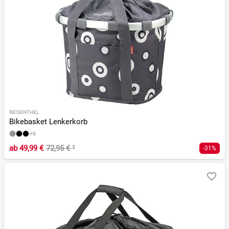
REISENTHEL
Bikebasket Lenkerkorb
+6
ab
49,99 €
72,95 €
¹
-31%