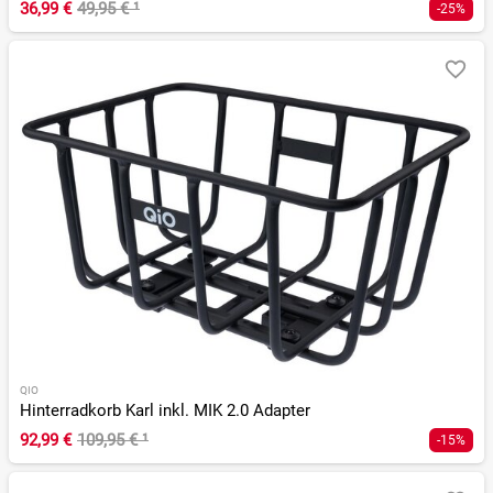
36,99 €
49,95 €
¹
-25%
QIO
Hinterradkorb Karl inkl. MIK 2.0 Adapter
92,99 €
109,95 €
¹
-15%