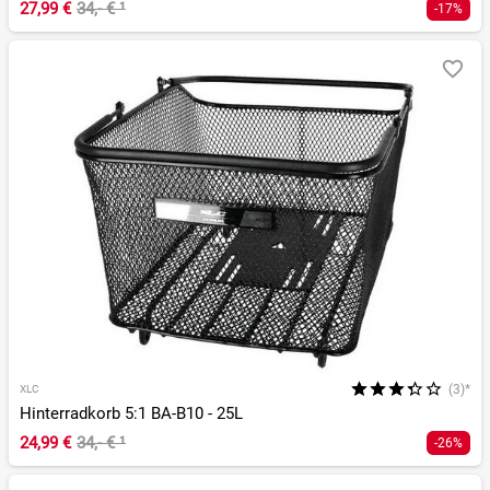
27,99 €
34,- €
¹
-17%
(3)*
XLC
Hinterradkorb 5:1 BA-B10 - 25L
24,99 €
34,- €
¹
-26%