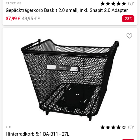
(3)*
RACKTIME
Gepäckträgerkorb Baskit 2.0 small, inkl. Snapit 2.0 Adapter
37,99 €
49,95 €
²
-23%
(3)*
XLC
Hinterradkorb 5:1 BA-B11 - 27L