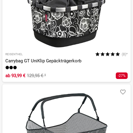
(8)*
REISENTHEL
Carrybag GT UniKlip Gepäckträgerkorb
ab
93,99 €
129,95 €
¹
-27%