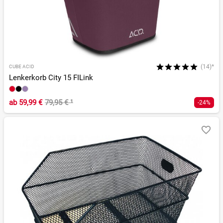
(14)*
CUBE ACID
Lenkerkorb City 15 FILink
ab
59,99 €
79,95 €
¹
-24%