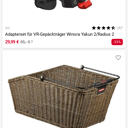
(4)*
XLC
Adapterset für VR-Gepäckträger Winora Yakun 2/Radius 2
29,99 €
45,- €
¹
-33%