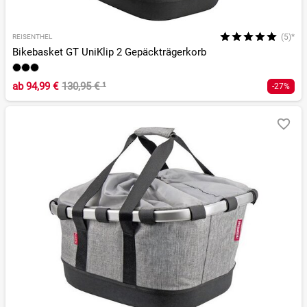
(5)*
REISENTHEL
Bikebasket GT UniKlip 2 Gepäckträgerkorb
ab
94,99 €
130,95 €
¹
-27%