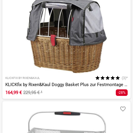
(3)*
KLICKFIX BY RIXEN&KAUL
KLICKfix by Rixen&Kaul Doggy Basket Plus zur Festmontage am Gepäckträger + Wetters.
164,99 €
229,95 €
¹
-28%