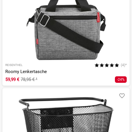
(4)*
REISENTHEL
Roomy Lenkertasche
59,99 €
78,95 €
¹
-24%