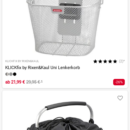
(2)*
KLICKFIX BY RIXEN&KAUL
KLICKfix by Rixen&Kaul Uni Lenkerkorb
ab
21,99 €
29,95 €
¹
-26%