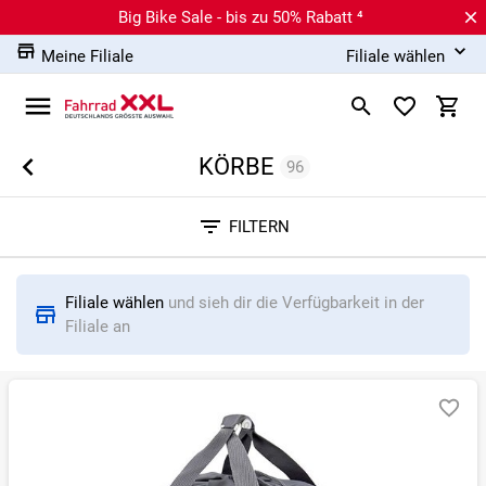
Big Bike Sale - bis zu 50% Rabatt ⁴
Meine Filiale
Filiale wählen
KÖRBE
96
Sortieren nach
FILTERN
RELEVANZ
BESTSELLER
ERSPARNIS IN %
N
Filiale wählen
und sieh dir die Verfügbarkeit in der
Filiale an