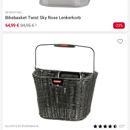
REISENTHEL
Bikebasket Twist Sky Rose Lenkerkorb
64,99 €
84,95 €
¹
-23%
(2)*
KLICKFIX BY RIXEN&KAUL