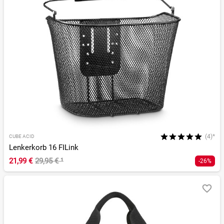
(4)*
CUBE ACID
Lenkerkorb 16 FILink
21,99 €
29,95 €
¹
-26%