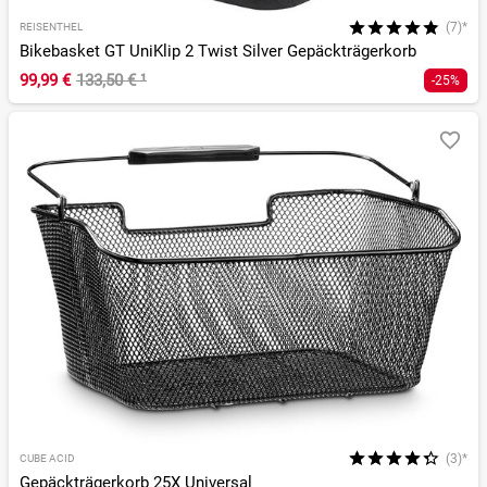
(7)*
REISENTHEL
Bikebasket GT UniKlip 2 Twist Silver Gepäckträgerkorb
99,99 €
133,50 €
¹
-25%
(3)*
CUBE ACID
Gepäckträgerkorb 25X Universal