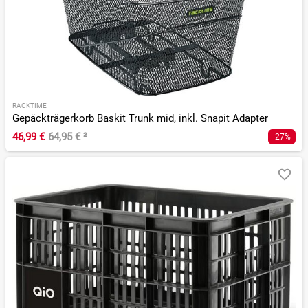
RACKTIME
Gepäckträgerkorb Baskit Trunk mid, inkl. Snapit Adapter
46,99 €
64,95 €
²
-27%