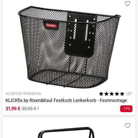
(3)*
KLICKFIX BY RIXEN&KAUL
KLICKfix by Rixen&Kaul Festkorb Lenkerkorb - Festmontage
31,99 €
39,95 €
¹
-19%