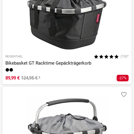
(19)*
REISENTHEL
Bikebasket GT Racktime Gepäckträgerkorb
89,99 €
124,95 €
¹
-27%