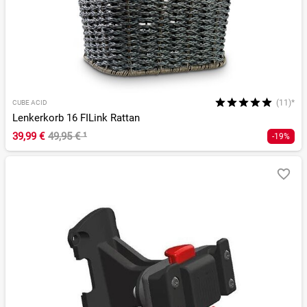
(11)*
CUBE ACID
Lenkerkorb 16 FILink Rattan
39,99 €
49,95 €
¹
-19%