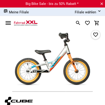
Big Bike Sale - bis zu 50% Rabatt ⁴
Meine Filiale
Filiale wählen