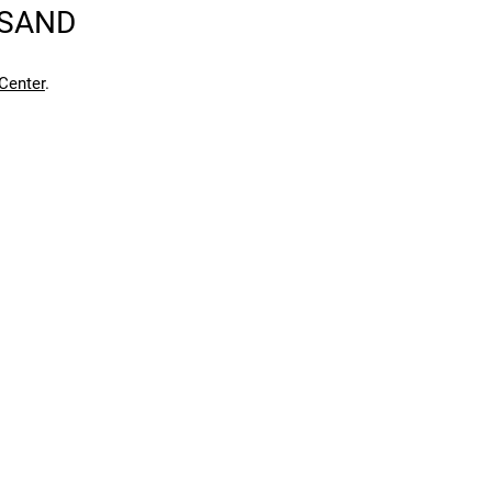
RSAND
en kann. Einen Fehler gefunden?
Hier melden.
en kann. Einen Fehler gefunden?
Hier melden.
Center
.