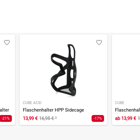
CUBE ACID
CUBE
alter
Flaschenhalter HPP Sidecage
Flaschenhal
13,99 €
16,95 €
¹
ab
13,99 €
1
-21%
-17%