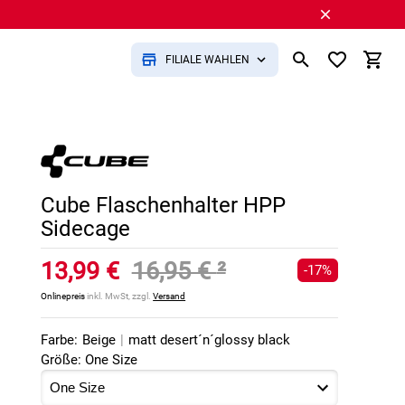
FILIALE WÄHLEN
Cube Flaschenhalter HPP
Sidecage
13,99 €
16,95 €
²
-17%
Onlinepreis
inkl. MwSt, zzgl.
Versand
Farbe:
Beige
|
matt desert´n´glossy black
Größe: One Size