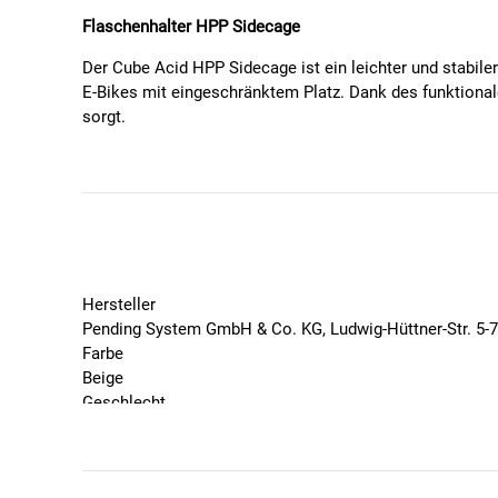
Flaschenhalter HPP Sidecage
Der Cube Acid HPP Sidecage ist ein leichter und stabile
E-Bikes mit eingeschränktem Platz. Dank des funktionale
sorgt.
Technische Daten:
Material: Kunststoff (HPP – High Performance Po
Ausführung: Seitliche Flaschenentnahme
Einsatzbereich: MTB, Rennrad, E-Bike
Eigenschaften: Leicht, robust, ergonomisches De
Hersteller
Pending System GmbH & Co. KG, Ludwig-Hüttner-Str. 5-
Farbe
Beige
Geschlecht
Unisex
Marke
Cube