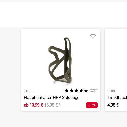
(23)*
CUBE
CUBE
Flaschenhalter HPP Sidecage
Trinkflas
ab
13,99 €
16,95 €
¹
4,95 €
-17%