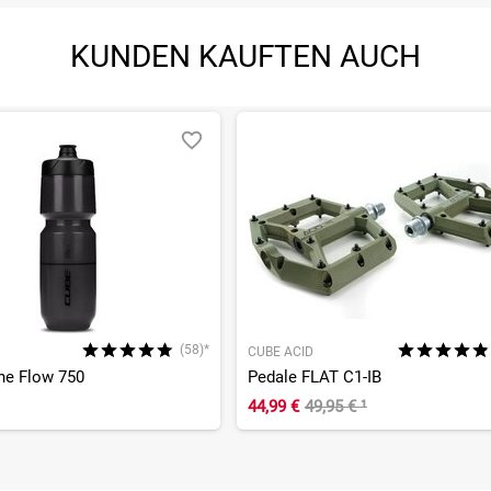
KUNDEN KAUFTEN AUCH
(58)*
CUBE ACID
che Flow 750
Pedale FLAT C1-IB
44,99 €
49,95 €
¹