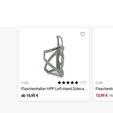
(15)*
CUBE
CUBE
Flaschenhalter HPP Left-Hand Sidecage
ab
16,95 €
13,99 €
16