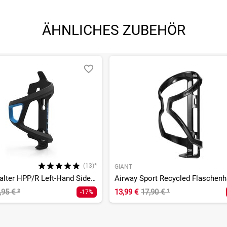
ÄHNLICHES ZUBEHÖR
(13)*
GIANT
Flaschenhalter HPP/R Left-Hand Sidecage
Airway Sport Recycled Flaschenh
,95 €
²
13,99 €
17,90 €
¹
-17%