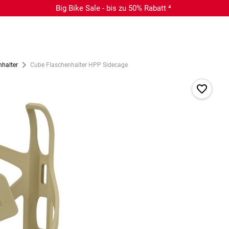
Big Bike Sale - bis zu 50% Rabatt ⁴
nhalter
Cube Flaschenhalter HPP Sidecage