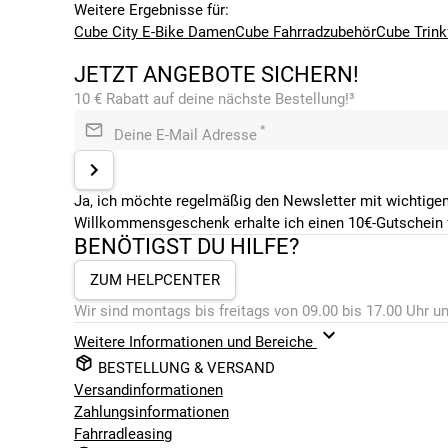
Weitere Ergebnisse für:
Cube City E-Bike Damen
Cube Fahrradzubehör
Cube Trink
JETZT ANGEBOTE SICHERN!
10 € Rabatt auf deine nächste Bestellung!³
*
Deine E-Mail Adresse
Ja, ich möchte regelmäßig den Newsletter mit wichtigen
Willkommensgeschenk erhalte ich einen 10€-Gutschein f
BENÖTIGST DU HILFE?
ZUM HELPCENTER
Wir sind montags bis freitags von 09.00 bis 17.00 Uhr un
Weitere Informationen und Bereiche
BESTELLUNG & VERSAND
Versandinformationen
Zahlungsinformationen
Fahrradleasing