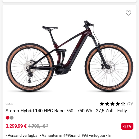
(7)*
CUBE
Stereo Hybrid 140 HPC Race 750 - 750 Wh - 27,5 Zoll - Fully
3.299,99 €
4.799,- €
²
-31%
•
Versand verfügbar
•
Varianten in ###branch### verfügbar
•
In