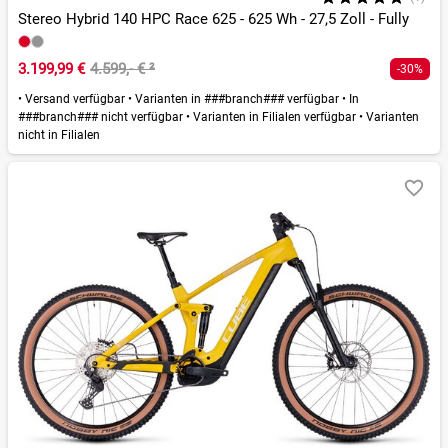
Stereo Hybrid 140 HPC Race 625 - 625 Wh - 27,5 Zoll - Fully
3.199,99 €
4.599,- €
²
-30%
•
Versand verfügbar
•
Varianten in ###branch### verfügbar
•
In
###branch### nicht verfügbar
•
Varianten in Filialen verfügbar
•
Varianten
nicht in Filialen