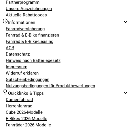
Partnerprogramm
breiteren Boost-Standard gestaltet. Das bedeutet eine
Unsere Auszeichnungen
Einbaubreite von 110mm für die Vorderradnabe und 148mm
Aktuelle Rabattcodes
für die hintere Nabe. Durch die breiteren Naben lassen sich
Informationen
erstens stabilere Laufräder bauen, zweitens ermöglicht die
Fahrradversicherung
größere Breite die zeitgemäßen, kürzeren Kettenstreben.
Fahrrad & E-Bike finanzieren
Das Cube Stereo Hybrid 140 ist in vier Ausstattungsvarianten
Fahrrad & E-Bike-Leasing
erhältlich. Diese stellen wir dir hier beginnend beim
AGB
preiswertesten Rad vor:
Datenschutz
Hinweis nach Batteriegesetz
Cube Stereo Hybrid 140 Pro 500 27,5
Impressum
Der „Einstieg“ in die Welt des Cube Stereo Hybrid 140 heißt
Widerruf erklären
keinesfalls, dass sich das Rad verstecken müsste –
Gutscheinbedingungen
immerhin ist es mit einer vollständigen Shimano XT
Nutzungsbedingungen für Produktbewertungen
Schaltung ausgestattet!
Quicklinks & Tipps
Damenfahrrad
XT 1x11 Schaltung
Herrenfahrrad
Shimano Komponenten
Cube 2026-Modelle
Fahrwerk von Suntour
E-Bikes 2026-Modelle
Cube Stereo Hybrid 140 Race 500 27,5
Fahrräder 2026-Modelle