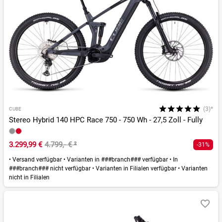
(3)*
CUBE
Stereo Hybrid 140 HPC Race 750 - 750 Wh - 27,5 Zoll - Fully
3.299,99 €
4.799,- €
²
-31%
•
Versand verfügbar
•
Varianten in ###branch### verfügbar
•
In
###branch### nicht verfügbar
•
Varianten in Filialen verfügbar
•
Varianten
nicht in Filialen