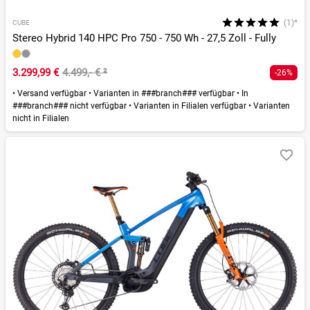
(1)*
CUBE
Stereo Hybrid 140 HPC Pro 750 - 750 Wh - 27,5 Zoll - Fully
3.299,99 €
4.499,- €
²
-26%
•
Versand verfügbar
•
Varianten in ###branch### verfügbar
•
In
###branch### nicht verfügbar
•
Varianten in Filialen verfügbar
•
Varianten
nicht in Filialen