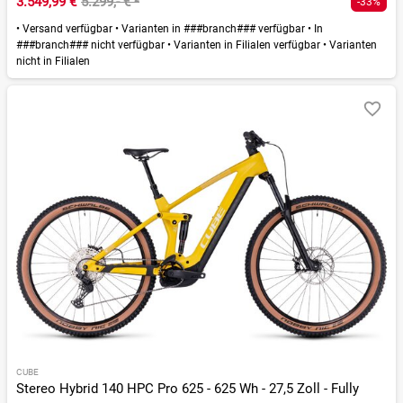
3.549,99 €
5.299,- €
²
-33%
•
Versand verfügbar
•
Varianten in ###branch### verfügbar
•
In
###branch### nicht verfügbar
•
Varianten in Filialen verfügbar
•
Varianten
nicht in Filialen
CUBE
Stereo Hybrid 140 HPC Pro 625 - 625 Wh - 27,5 Zoll - Fully