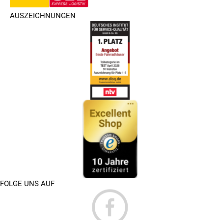
Stereo Hybrid 140 TM 500 27,5 mit 150mm Federweg
AUSZEICHNUNGEN
ordentliche Reserven!
Shimano XT Schaltung
Magura MT 7 Scheibenbremsen
Fox Fahrwerk mit 150mm Federweg vorne, Fox 36 Float
GRIP Gabel, Fox Float DPX2 EVOL Dämpfer
FOLGE UNS AUF