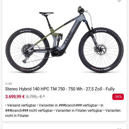
CUBE
Stereo Hybrid 140 HPC TM 750 - 750 Wh - 27,5 Zoll - Fully
3.699,99 €
5.799,- €
²
-36%
•
Versand verfügbar
•
Varianten in ###branch### verfügbar
•
In
###branch### nicht verfügbar
•
Varianten in Filialen verfügbar
•
Varianten
nicht in Filialen