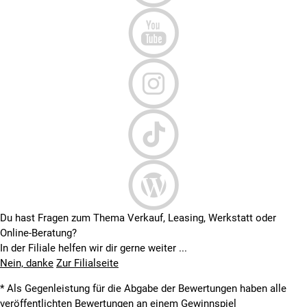
Du hast Fragen zum Thema Verkauf, Leasing, Werkstatt oder
Online-Beratung?
In der Filiale helfen wir dir gerne weiter ...
Nein, danke
Zur Filialseite
* Als Gegenleistung für die Abgabe der Bewertungen haben alle
veröffentlichten Bewertungen an einem Gewinnspiel