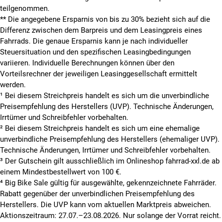
teilgenommen.
**
Die angegebene Ersparnis von bis zu 30% bezieht sich auf die
Differenz zwischen dem Barpreis und dem Leasingpreis eines
Fahrrads. Die genaue Ersparnis kann je nach individueller
Steuersituation und den spezifischen Leasingbedingungen
variieren. Individuelle Berechnungen können über den
Vorteilsrechner der jeweiligen Leasinggesellschaft ermittelt
werden.
¹ Bei diesem Streichpreis handelt es sich um die unverbindliche
Preisempfehlung des Herstellers (UVP). Technische Änderungen,
Irrtümer und Schreibfehler vorbehalten.
² Bei diesem Streichpreis handelt es sich um eine ehemalige
unverbindliche Preisempfehlung des Herstellers (ehemaliger UVP).
Technische Änderungen, Irrtümer und Schreibfehler vorbehalten.
³ Der Gutschein gilt ausschließlich im Onlineshop fahrrad-xxl.de ab
einem Mindestbestellwert von 100 €.
⁴ Big Bike Sale gültig für ausgewählte, gekennzeichnete Fahrräder.
Rabatt gegenüber der unverbindlichen Preisempfehlung des
Herstellers. Die UVP kann vom aktuellen Marktpreis abweichen.
Aktionszeitraum: 27.07.–23.08.2026. Nur solange der Vorrat reicht.