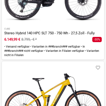
CUBE
Stereo Hybrid 140 HPC SLT 750 - 750 Wh - 27,5 Zoll - Fully
6.149,99 €
8.799,- €
²
-30%
•
Versand verfügbar
•
Varianten in ###branch### verfügbar
•
In
###branch### nicht verfügbar
•
Varianten in Filialen verfügbar
•
Varianten
nicht in Filialen