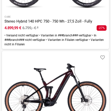
CUBE
Stereo Hybrid 140 HPC 750 - 750 Wh - 27,5 Zoll - Fully
4.899,99 €
6.799,- €
²
-27%
•
Versand nicht verfügbar
•
Varianten in ###branch### verfügbar
•
In
###branch### nicht verfügbar
•
Varianten in Filialen verfügbar
•
Varianten
nicht in Filialen