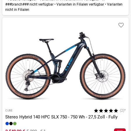
###branch### nicht verfügbar
•
Varianten in Filialen verfügbar
•
Varianten
nicht in Filialen
(2)*
CUBE
Stereo Hybrid 140 HPC SLX 750 - 750 Wh - 27,5 Zoll - Fully