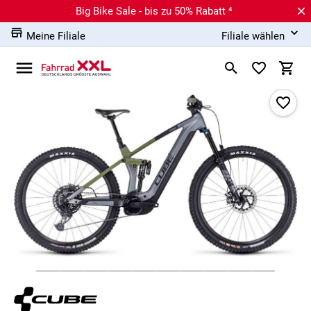
Big Bike Sale - bis zu 50% Rabatt ⁴
Meine Filiale
Filiale wählen