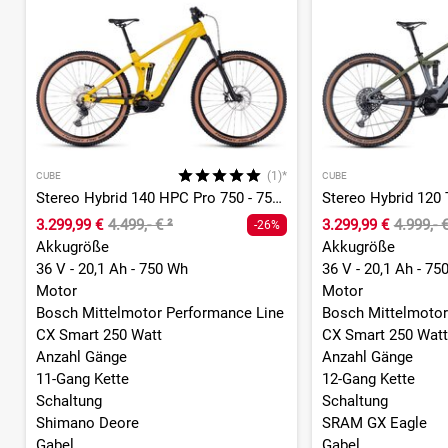
(1)*
CUBE
CUBE
Stereo Hybrid 140 HPC Pro 750 - 750 Wh - 27,5 Zoll - Fully
3.299,99 €
4.499,- €
²
3.299,99 €
4.999,- 
-26%
Akkugröße
Akkugröße
36 V - 20,1 Ah - 750 Wh
36 V - 20,1 Ah - 75
Motor
Motor
Bosch Mittelmotor Performance Line
Bosch Mittelmotor
CX Smart 250 Watt
CX Smart 250 Watt
Anzahl Gänge
Anzahl Gänge
11-Gang Kette
12-Gang Kette
Schaltung
Schaltung
Shimano Deore
SRAM GX Eagle
Gabel
Gabel