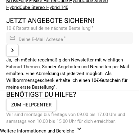
MTBs
Fully E-Bike Herren
Cube Hybrid
Cube Stereo
Hybrid
Cube Stereo Hybrid 140
JETZT ANGEBOTE SICHERN!
10 € Rabatt auf deine nächste Bestellung!³
*
Deine E-Mail Adresse
Ja, ich möchte regelmäßig den Newsletter mit wichtigen
Fahrrad-Themen, Sonder-Angeboten und Neuheiten per Mail
erhalten. Eine Abmeldung ist jederzeit möglich. Als
Willkommensgeschenk erhalte ich einen 10€-Gutschein für
meine erste Bestellung³.
BENÖTIGST DU HILFE?
ZUM HELPCENTER
Wir sind montags bis freitags von 09.00 bis 17.00 Uhr und
samstags von 10.00 bis 15.00 Uhr für dich erreichbar.
Weitere Informationen und Bereiche