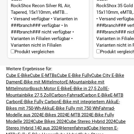
RockShox Recon Silver RL Air,
RockShox 35 Gold R
Tapered, 15x110mm, eMTB...
15x110mm, eMTB,.
•
Versand verfügbar
•
Varianten in
•
Versand verfügb
###branch### verfügbar
•
In
###branch### ver
###branch### nicht verfügbar
•
###branch### nich
Varianten in Filialen verfügbar
•
Varianten in Filial
Varianten nicht in Filialen
Varianten nicht in F
Produkt vergleichen
Produkt vergleic
Weitere Ergebnisse für:
Cube E-Bike
Cube E-MTBs
Cube E-Bike Fully
Cube City E-Bike
Damen
E-Bike mit Mittelmotor
E-Mountainbike mit
Mittelmotor
Bosch Motor E-Bike
E-Bike in 27,5 Zoll
E-
Mountainbike 27,5 Zoll
Carbon-Fahrrad
Carbon E-Bike
E-MTB
Carbon
E-Bike Fully Carbon
E-Bike mit integriertem Akku
E-
Bikes mit 750-Wh-Akku
E-Bike Fully mit 750 Wh
Fahrrad-
Modelle aus 2024
E-Bikes 2024
E-MTB 2024
E-Bike Fully
Modelle 2024
Cube Bikes 2024
Cube Stereo Hybrid 2024
Cube
Stereo Hybrid 140 aus 2024
Herrenfahrrad
Cube Herren E-