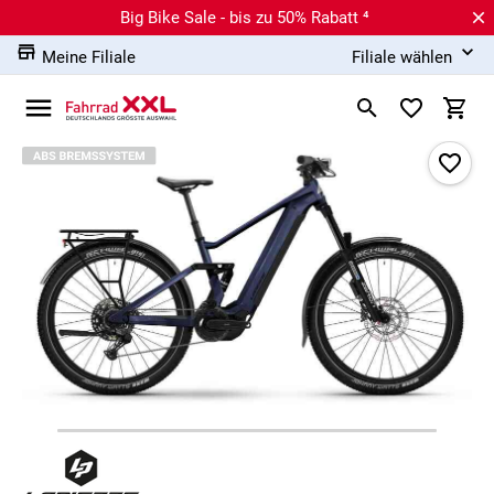
Big Bike Sale - bis zu 50% Rabatt ⁴
Meine Filiale
Filiale wählen