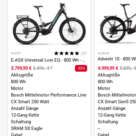
(2)*
GHOST
HAIBIKE
Adventr 10 - 800 Wh 
E-ASX Universal Low EQ - 800 Wh - 27,5 Zoll - Fully
3.799,99 €
5.499,- €
²
4.999,99 €
5.699,- 
-30%
Akkugröße
Akkugröße
800 Wh
800 Wh
Motor
Motor
Bosch Mittelmotor Performance Line
Bosch Mittelmotor
CX Smart 250 Watt
CX Smart Gen5 25
Anzahl Gänge
Anzahl Gänge
12-Gang Kette
12-Gang Kette
Schaltung
Schaltung
SRAM SX Eagle
--
Gabel
Gabel