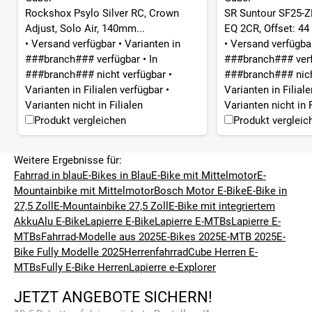
Rockshox Psylo Silver RC, Crown
SR Suntour SF25-
Adjust, Solo Air, 140mm...
EQ 2CR, Offset: 44
•
Versand verfügbar
•
Varianten in
•
Versand verfügb
###branch### verfügbar
•
In
###branch### ver
###branch### nicht verfügbar
•
###branch### nich
Varianten in Filialen verfügbar
•
Varianten in Filial
Varianten nicht in Filialen
Varianten nicht in F
Produkt vergleichen
Produkt vergleic
Weitere Ergebnisse für:
Fahrrad in blau
E-Bikes in Blau
E-Bike mit Mittelmotor
E-
Mountainbike mit Mittelmotor
Bosch Motor E-Bike
E-Bike in
27,5 Zoll
E-Mountainbike 27,5 Zoll
E-Bike mit integriertem
Akku
Alu E-Bike
Lapierre E-Bike
Lapierre E-MTBs
Lapierre E-
MTBs
Fahrrad-Modelle aus 2025
E-Bikes 2025
E-MTB 2025
E-
Bike Fully Modelle 2025
Herrenfahrrad
Cube Herren E-
MTBs
Fully E-Bike Herren
Lapierre e-Explorer
JETZT ANGEBOTE SICHERN!