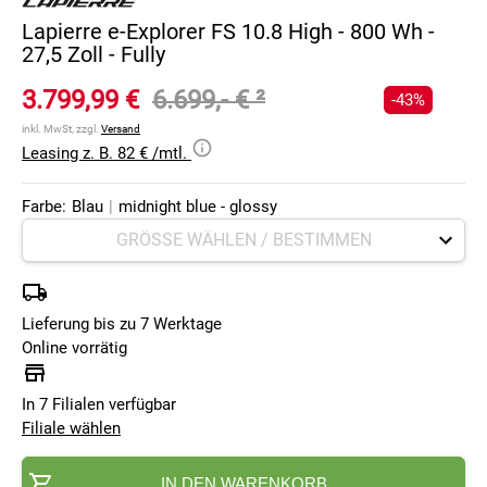
Lapierre e-Explorer FS 10.8 High - 800 Wh -
27,5 Zoll - Fully
3.799,99 €
6.699,- €
²
-43%
inkl. MwSt, zzgl.
Versand
Leasing z. B. 82 € /mtl.
Farbe:
Blau
|
midnight blue - glossy
Lieferung bis zu 7 Werktage
Online vorrätig
In 7 Filialen verfügbar
Filiale wählen
IN DEN WARENKORB