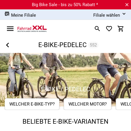
Big Bike Sale - bis zu 50% Rabatt ⁴
Meine Filiale
Filiale wählen
E-BIKE-PEDELEC
552
E-BIKE / PEDELEC
WELCHER E-BIKE-TYP?
WELCHER MOTOR?
WEL
BELIEBTE E-BIKE-VARIANTEN