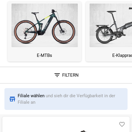
E-MTBs
E-Klappra
FILTERN
Sortieren nach
Filiale wählen
und sieh dir die Verfügbarkeit in der
RELEVANZ
BESTSELLER
ERSPARNIS IN %
N
Filiale an