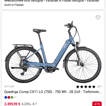
###branch### nicht verfügbar
•
Varianten in Filialen verfügbar
•
Varianten
nicht in Filialen
(8)*
KETTLER
Quadriga Comp CX11 LG (750) - 750 Wh - 28 Zoll - Tiefeinsteiger
+1
2.499,99 €
4.299,- €
²
-41%