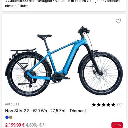
###branch### nicht verfügbar
•
Varianten in Filialen verfügbar
•
Varianten
nicht in Filialen
(7)*
HERCULES
Nos SUV 2.3 - 630 Wh - 27,5 Zoll - Diamant
2.199,99 €
4.599,- €
²
-52%