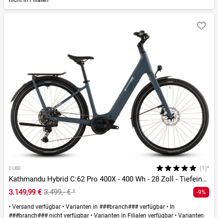
nicht in Filialen
(1)*
CUBE
Kathmandu Hybrid C:62 Pro 400X - 400 Wh - 28 Zoll - Tiefeinsteiger - 2026
3.149,99 €
3.499,- €
¹
-9%
•
Versand verfügbar
•
Varianten in ###branch### verfügbar
•
In
###branch### nicht verfügbar
•
Varianten in Filialen verfügbar
•
Varianten