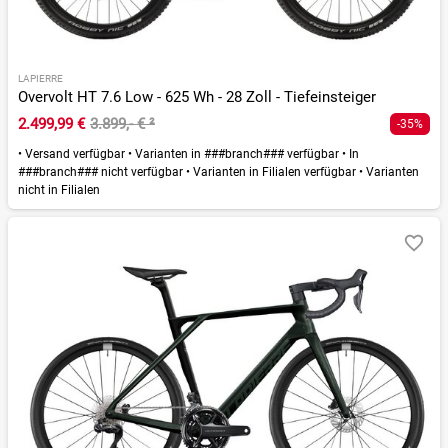
LAPIERRE
Overvolt HT 7.6 Low - 625 Wh - 28 Zoll - Tiefeinsteiger
2.499,99 €
3.899,- €
²
-35%
•
Versand verfügbar
•
Varianten in ###branch### verfügbar
•
In
###branch### nicht verfügbar
•
Varianten in Filialen verfügbar
•
Varianten
nicht in Filialen