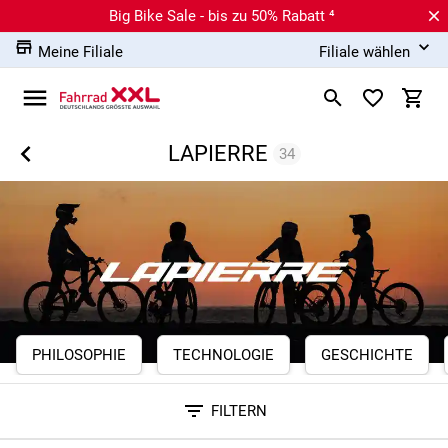
Big Bike Sale - bis zu 50% Rabatt ⁴
Meine Filiale
Filiale wählen
LAPIERRE
34
PHILOSOPHIE
TECHNOLOGIE
GESCHICHTE
FILTERN