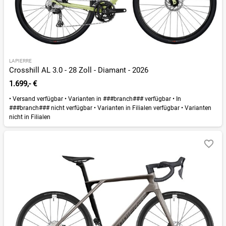
LAPIERRE
Crosshill AL 3.0 - 28 Zoll - Diamant - 2026
1.699,- €
•
Versand verfügbar
•
Varianten in ###branch### verfügbar
•
In
###branch### nicht verfügbar
•
Varianten in Filialen verfügbar
•
Varianten
nicht in Filialen