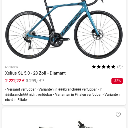
(2)*
LAPIERRE
Xelius SL 5.0 - 28 Zoll - Diamant
2.222,22 €
3.299,- €
²
-32%
•
Versand verfügbar
•
Varianten in ###branch### verfügbar
•
In
###branch### nicht verfügbar
•
Varianten in Filialen verfügbar
•
Varianten
nicht in Filialen