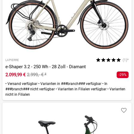
(1)*
LAPIERRE
e-Shaper 3.2 - 250 Wh - 28 Zoll - Diamant
2.099,99 €
2.999,- €
²
-29%
•
Versand verfügbar
•
Varianten in ###branch### verfügbar
•
In
###branch### nicht verfügbar
•
Varianten in Filialen verfügbar
•
Varianten
nicht in Filialen