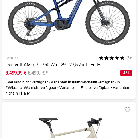
(5)*
LAPIERRE
Overvolt AM 7.7 - 750 Wh - 29 - 27,5 Zoll - Fully
3.499,99 €
6.499,- €
²
-46%
•
Versand nicht verfügbar
•
Varianten in ###branch### verfügbar
•
In
###branch### nicht verfügbar
•
Varianten in Filialen verfügbar
•
Varianten
nicht in Filialen