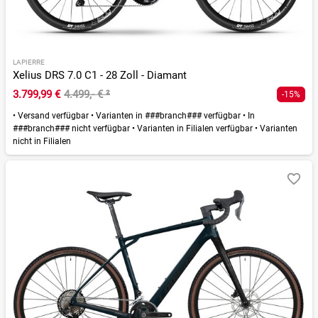
LAPIERRE
Xelius DRS 7.0 C1 - 28 Zoll - Diamant
3.799,99 €
4.499,- €
²
-15%
•
Versand verfügbar
•
Varianten in ###branch### verfügbar
•
In
###branch### nicht verfügbar
•
Varianten in Filialen verfügbar
•
Varianten
nicht in Filialen