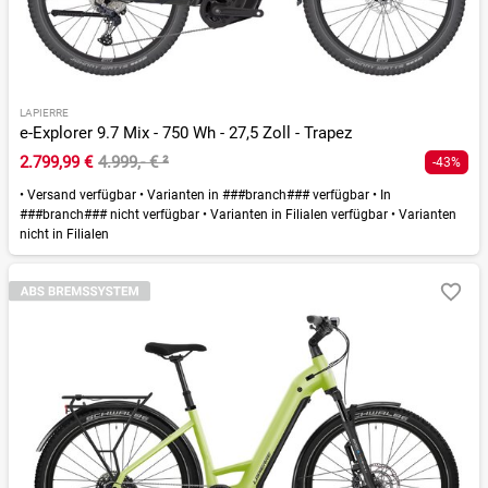
LAPIERRE
e-Explorer 9.7 Mix - 750 Wh - 27,5 Zoll - Trapez
2.799,99 €
4.999,- €
²
-43%
•
Versand verfügbar
•
Varianten in ###branch### verfügbar
•
In
###branch### nicht verfügbar
•
Varianten in Filialen verfügbar
•
Varianten
nicht in Filialen