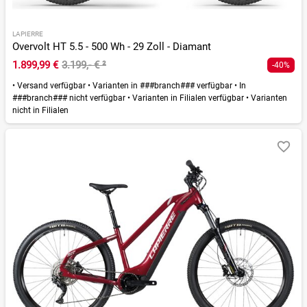
LAPIERRE
Overvolt HT 5.5 - 500 Wh - 29 Zoll - Diamant
1.899,99 €
3.199,- €
²
-40%
•
Versand verfügbar
•
Varianten in ###branch### verfügbar
•
In
###branch### nicht verfügbar
•
Varianten in Filialen verfügbar
•
Varianten
nicht in Filialen