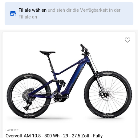
Sortieren nach
Filiale wählen
und sieh dir die Verfügbarkeit in der
RELEVANZ
BESTSELLER
ERSPARNIS IN %
N
Filiale an
LAPIERRE
Overvolt AM 10.8 - 800 Wh - 29 - 27,5 Zoll - Fully