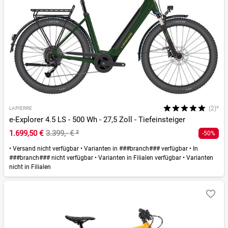
(2)*
LAPIERRE
e-Explorer 4.5 LS - 500 Wh - 27,5 Zoll - Tiefeinsteiger
1.699,50 €
3.399,- €
²
-50%
•
Versand nicht verfügbar
•
Varianten in ###branch### verfügbar
•
In
###branch### nicht verfügbar
•
Varianten in Filialen verfügbar
•
Varianten
nicht in Filialen