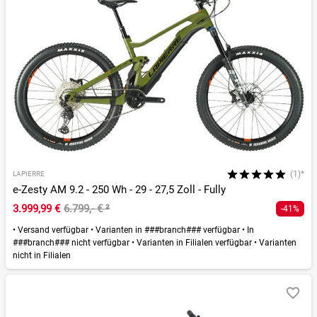
(1)*
LAPIERRE
e-Zesty AM 9.2 - 250 Wh - 29 - 27,5 Zoll - Fully
3.999,99 €
6.799,- €
²
-41%
•
Versand verfügbar
•
Varianten in ###branch### verfügbar
•
In
###branch### nicht verfügbar
•
Varianten in Filialen verfügbar
•
Varianten
nicht in Filialen