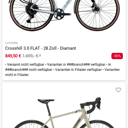
LAPIERRE
Crosshill 3.0 FLAT - 28 Zoll - Diamant
849,50 €
1.699,- €
²
-50%
•
Versand nicht verfügbar
•
Varianten in ###branch### verfügbar
•
In
###branch### nicht verfügbar
•
Varianten in Filialen verfügbar
•
Varianten
nicht in Filialen