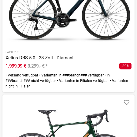
LAPIERRE
Xelius DRS 5.0 - 28 Zoll - Diamant
1.999,99 €
3.299,- €
²
-39%
•
Versand verfügbar
•
Varianten in ###branch### verfügbar
•
In
###branch### nicht verfügbar
•
Varianten in Filialen verfügbar
•
Varianten
nicht in Filialen