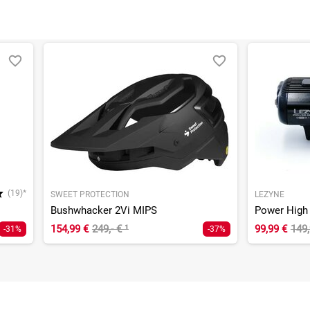
(19)*
SWEET PROTECTION
LEZYNE
Bushwhacker 2Vi MIPS
154,99 €
249,- €
¹
99,99 €
149
-31%
-37%