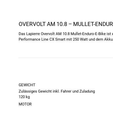
OVERVOLT AM 10.8 – MULLET-ENDUR
Das Lapierre Overvolt AM 10.8 Mullet-Enduro-E-Bike ist 
Performance Line CX Smart mit 250 Watt und dem Akku mi
vorne und 27,5 Zoll hinten sorgen für ein ideales Fahrv
auch für abenteuerliche Touren geeignet.
WEITERE AUSRÜSTUNG DES OVERVOL
Für höchste Ansprüche: Der
Bosch Mittelmotor Pe
selbst steile Anstiege, während der
800 Wh Akku
f
GEWICHT
Für extreme Abfahrten gebaut:
Die hochwertige Ro
Zulässiges Gewicht inkl. Fahrer und Zuladung
Bewältigung holpriger Strecken und steilen Abfahr
120 kg
Bremssystem:
Sram Maven Silver Scheibenbremsen 
MOTOR
eine kräftige Bremsleistung und Sicherheit.
Motor