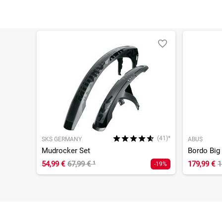
(41)*
SKS GERMANY
ABUS
Mudrocker Set
54,99 €
67,99 €
¹
179,99 €
1
-19%