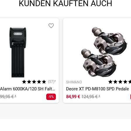
KUNDEN KAUFTEN AUCH
(57)*
SHIMANO
Bordo Big Alarm 6000KA/120 SH Faltschloss
Deore XT PD-M8100 SPD Pedale
99,95 €
¹
84,99 €
124,95 €
¹
-9%