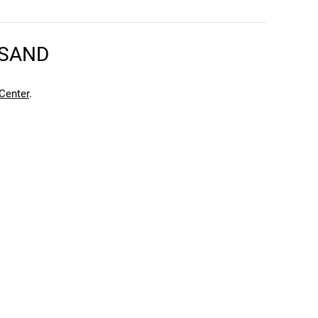
RSAND
die sowohl auf technischen Trails als auch auf
eal für abenteuerliche Einsätze in verschiedensten
Center
.