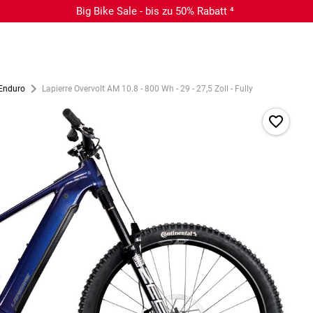
Big Bike Sale - bis zu 50% Rabatt ⁴
 Enduro
Lapierre Overvolt AM 10.8 - 800 Wh - 29 - 27,5 Zoll - Fully