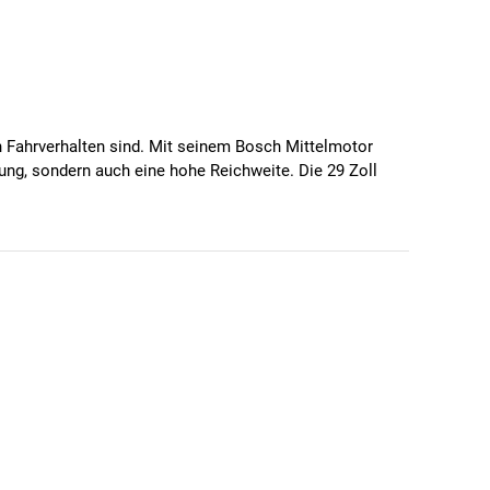
en Fahrverhalten sind. Mit seinem Bosch Mittelmotor
ng, sondern auch eine hohe Reichweite. Die 29 Zoll
n, ist dieses Bike sowohl für anspruchsvolle Trails als
Fahrerlebnis. Dank
85 Nm Drehmoment
meisterst du
-the-Air-Update
immer auf dem neusten Stand.
mpfer mit 160 mm hinten sorgen für eine problemlose
 Dank der hydraulischen Technologie sorgen sie für