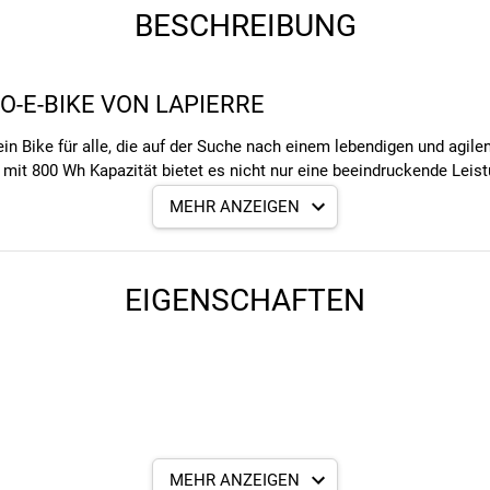
BESCHREIBUNG
O-E-BIKE VON LAPIERRE
ein Bike für alle, die auf der Suche nach einem lebendigen und agil
t 800 Wh Kapazität bietet es nicht nur eine beeindruckende Leistu
erhalten und dank des Federwegs von 170 mm vorne und 160 mm hinte
MEHR ANZEIGEN
EIGENSCHAFTEN
T AM 10.8
rformance Line CX Smart mit 250 Watt
sorgt für ein einzigartiges 
ür ausdauernde Touren sorgt. Das
smarte System
hält dich per
Over
ckShox ZEB Ultimate Gabel mit 170 mm Federweg vorne und der Dä
ten mit Hindernissen.
ist dein neues MTB solide ausgestattet für abenteuerliche Touren.
MEHR ANZEIGEN