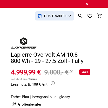
FILIALE WÄHLEN
Lapierre Overvolt AM 10.8 -
800 Wh - 29 - 27,5 Zoll - Fully
4.999,99 €
9.000,- €
²
-44%
inkl. MwSt, zzgl.
Versand
Leasing z. B. 108 € /mtl.
Farbe:
Blau
|
hexagonal blue - glossy
Größenberater