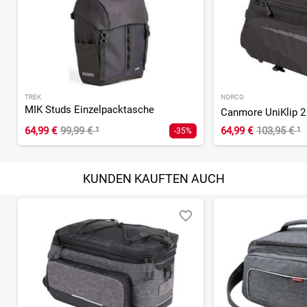
TREK
NORCO
MIK Studs Einzelpacktasche
64,99 €
99,99 €
¹
64,99 €
103,95 €
¹
-35%
KUNDEN KAUFTEN AUCH