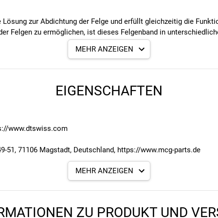
 Lösung zur Abdichtung der Felge und erfüllt gleichzeitig die Funkt
er Felgen zu ermöglichen, ist dieses Felgenband in unterschiedlich
en für den Tubeless-Einsatz, indem es eine luftdichte Abdichtung s
MEHR ANZEIGEN
EIGENSCHAFTEN
9mm, 32mm
ps://www.dtswiss.com
kte Passform für jede Felge zu gewährleisten
1, 71106 Magstadt, Deutschland, https://www.mcg-parts.de
MEHR ANZEIGEN
RMATIONEN ZU PRODUKT UND VE