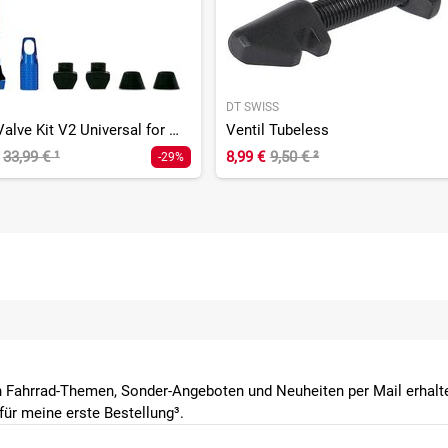
DT SWISS
Tubeless Valve Kit V2 Universal for MTB & Road
Ventil Tubeless
33,99 €
¹
8,99 €
9,50 €
²
-29%
 Fahrrad-Themen, Sonder-Angeboten und Neuheiten per Mail erhalte
ür meine erste Bestellung³.