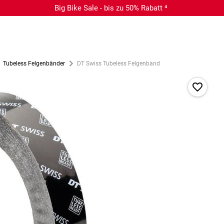
Big Bike Sale - bis zu 50% Rabatt ⁴
Tubeless Felgenbänder
DT Swiss Tubeless Felgenband