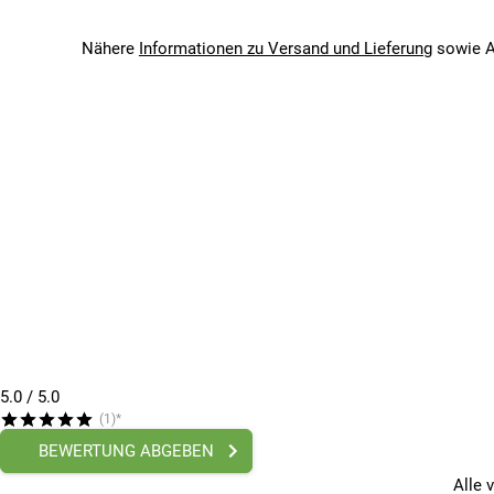
Saison
2024
Nähere
Informationen zu Versand und Lieferung
sowie A
Bitte beachte, dass es zu Abweichungen zwischen den 
Bitte beachte, dass es zu Abweichungen zwischen den 
5.0
/ 5.0
(1)*
BEWERTUNG ABGEBEN
Alle 