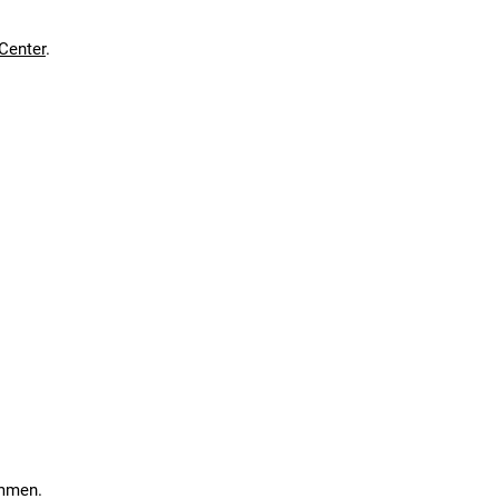
Center
.
en kann. Einen Fehler gefunden?
Hier melden.
en kann. Einen Fehler gefunden?
Hier melden.
ommen.