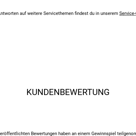
ntworten auf weitere Servicethemen findest du in unserem
Service-
angegebenen- und den verbauten Komponenten bei Fahrrädern komm
angegebenen- und den verbauten Komponenten bei Fahrrädern komm
KUNDENBEWERTUNG
veröffentlichten Bewertungen haben an einem Gewinnspiel teilgen