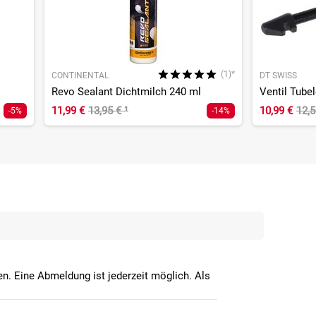
(1)*
CONTINENTAL
DT SWISS
Revo Sealant Dichtmilch 240 ml
Ventil Tube
11,99 €
13,95 €
¹
10,99 €
12,
-5%
-14%
n. Eine Abmeldung ist jederzeit möglich. Als