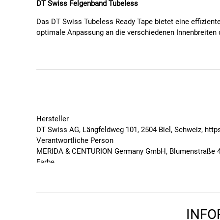
DT Swiss Felgenband Tubeless
Das DT Swiss Tubeless Ready Tape bietet eine effiziente
optimale Anpassung an die verschiedenen Innenbreiten d
Swiss eine einfache und wirksame Vorbereitung der Felg
erleichtert.
Produktdetails:
Marke: DT Swiss
Lieferumfang: Felgenband, 10m Rolle
Maße: 10m lang; 21mm, 23mm, 25mm, 27mm, 2
Hersteller
Farbe / Dekor: Schwarz
DT Swiss AG, Längfeldweg 101, 2504 Biel, Schweiz, htt
Verfügbar in verschiedenen Breiten, um eine perfe
Verantwortliche Person
MERIDA & CENTURION Germany GmbH, Blumenstraße 49-5
Farbe
Schwarz
Geschlecht
Unisex
Marke
INFO
DT Swiss