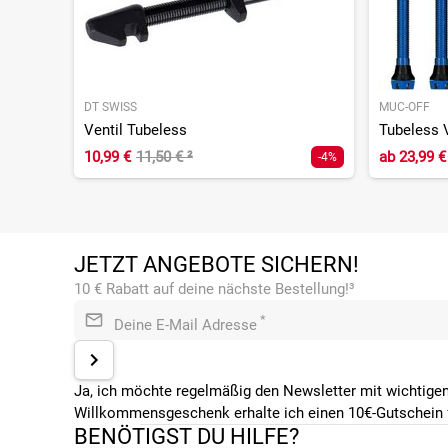
DT SWISS
MUC-OFF
Ventil Tubeless
10,99 €
11,50 €
²
ab
23,99 €
-4%
JETZT ANGEBOTE SICHERN!
10 € Rabatt auf deine nächste Bestellung!³
*
Deine E-Mail Adresse
Ja, ich möchte regelmäßig den Newsletter mit wichtigen
Willkommensgeschenk erhalte ich einen 10€-Gutschein f
BENÖTIGST DU HILFE?