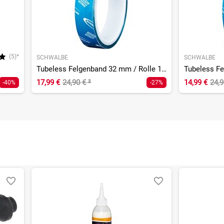
(5)*
SCHWALBE
SCHWALBE
Tubeless Felgenband 32 mm / Rolle 10 m
17,99 €
24,90 €
²
14,99 €
24,
-40%
-27%