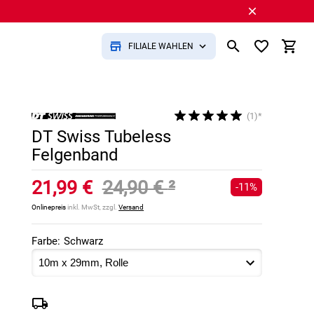
FILIALE WÄHLEN
(1)*
DT Swiss Tubeless
Felgenband
21,99 €
24,90 €
²
-11%
Onlinepreis
inkl. MwSt, zzgl.
Versand
Farbe:
Schwarz