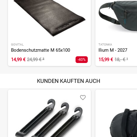
GOVITAL
TATONKA
Bodenschutzmatte M 65x100
Ilium M - 2027
14,99 €
24,99 €
²
15,99 €
18,- €
¹
-40%
KUNDEN KAUFTEN AUCH