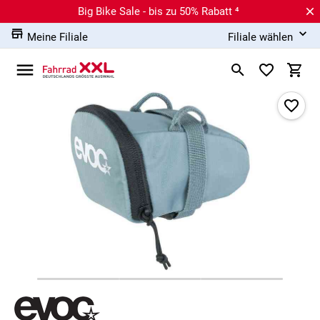
Big Bike Sale - bis zu 50% Rabatt ⁴
Meine Filiale
Filiale wählen