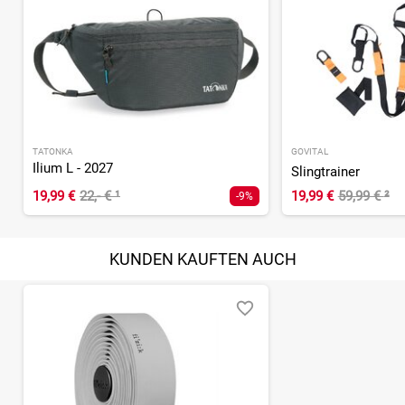
TATONKA
GOVITAL
Ilium L - 2027
Slingtrainer
19,99 €
22,- €
¹
19,99 €
59,99 €
²
-9%
KUNDEN KAUFTEN AUCH