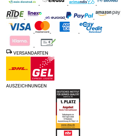
GRAVEL BIKES?
Die Dämpfung bei
Gravel Bikes mit Federung
basiert auf
verschiedenen Technologien, die oft kombiniert werden:
Federgabeln:
Teleskopgabeln mit Luft- oder Stahlfeder
für spürbare Stoßabsorption im Frontbereich
Carbon-Flex oder Elastomere:
Rahmen- oder
VERSANDARTEN
Sattelstützen mit Flexzonen zur Vibrationsminderung
ISOSpeed-Systeme:
Entkoppelte Rahmenpartien für
mehr Nachgiebigkeit
Gefederte Sattelstützen:
Erhöhen den Sitzkomfort
spürbar
AUSZEICHNUNGEN
Je nach Setup entsteht so ein angenehmes, kontrolliertes
Fahrgefühl – auch auf längeren Offroad-Etappen.
FEDERGABEL ODER STARRGABEL –
WELCHE PASST ZU DEINEM FAHRSTIL?