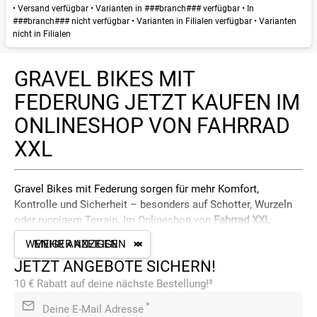
•
Versand verfügbar
•
Varianten in ###branch### verfügbar
•
In
###branch### nicht verfügbar
•
Varianten in Filialen verfügbar
•
Varianten
nicht in Filialen
GRAVEL BIKES MIT
FEDERUNG JETZT KAUFEN IM
ONLINESHOP VON FAHRRAD
XXL
Gravel Bikes mit Federung sorgen für mehr Komfort,
Kontrolle und Sicherheit – besonders auf Schotter, Wurzeln
oder ruppigem Terrain. Im Onlineshop von
Fahrrad XXL
findest du die
größte Auswahl an Gravel Bikes in
WENIGER ANZEIGEN
MEHR ANZEIGEN
Deutschland
, erhältst eine
umfangreiche Online-Kaufberatung
JETZT ANGEBOTE SICHERN!
und kannst
dein Wunschbike in unseren Filialen Probe fahren
.
So findest du genau das Bike, das zu dir passt – ob mit oder
10 € Rabatt auf deine nächste Bestellung!³
ohne Federgabel.
*
Deine E-Mail Adresse