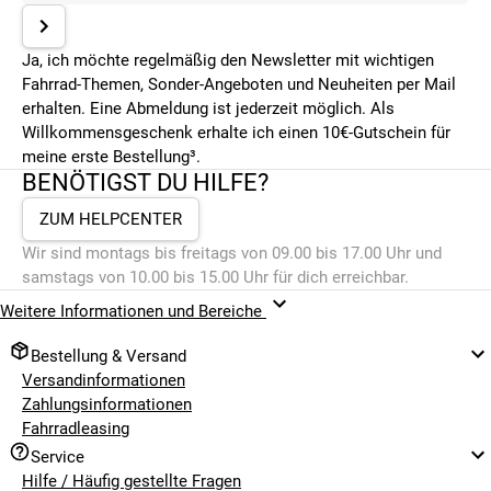
LOHNT SICH EINE FEDERUNG BEI EINEM
Ja, ich möchte regelmäßig den Newsletter mit wichtigen
GRAVEL BIKE – UND FÜR WEN?
Fahrrad-Themen, Sonder-Angeboten und Neuheiten per Mail
erhalten. Eine Abmeldung ist jederzeit möglich. Als
Ja – ein
Gravel Bike mit Federung
lohnt sich besonders für
Willkommensgeschenk erhalte ich einen 10€-Gutschein für
alle, die oft auf unbefestigten Wegen, Waldpfaden oder
meine erste Bestellung³.
grobem Untergrund unterwegs sind. Der zusätzliche Komfort
BENÖTIGST DU HILFE?
macht sich schnell bemerkbar – besonders bei längeren
Touren oder mit Gepäck.
ZUM HELPCENTER
Wir sind montags bis freitags von 09.00 bis 17.00 Uhr und
Ein
Gravel Bike mit Federgabel
ist ideal für Bikepacking,
samstags von 10.00 bis 15.00 Uhr für dich erreichbar.
Touren mit viel Zuladung und technisches Terrain. Auch
Einsteiger:innen profitieren von der höheren Kontrolle auf
Weitere Informationen und Bereiche
anspruchsvollen Strecken.
Bestellung & Versand
Versandinformationen
Zahlungsinformationen
Fahrradleasing
Service
Hilfe / Häufig gestellte Fragen