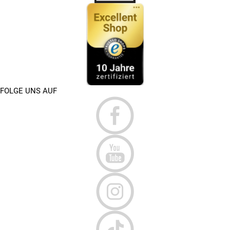
Die Entscheidung hängt vom Einsatzprofil ab:
Starrgabel:
Leichter, direkter, ideal für Asphalt, Pendler
& sportliche Fahrer:innen
Federgabel:
Komfortabler & sicherer bei Offroad-
Strecken, Schottertouren & Bikepacking
Eine gute Zwischenlösung bietet ein
Gravel Bike mit
FOLGE UNS AUF
Starrgabel aus Carbon
und hoher Reifenfreiheit (42–55 mm).
In Kombination mit Tubeless-Reifen entsteht so ein
ausgewogenes Setup mit geringem Gewicht und
ausreichender Dämpfung – besonders sinnvoll für Mixed-
Surface-Routen.