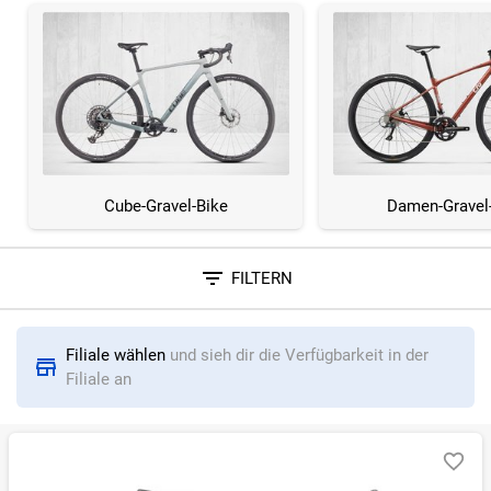
Cube-Gravel-Bike
Damen-Gravel
FILTERN
Sortieren nach
Filiale wählen
und sieh dir die Verfügbarkeit in der
RELEVANZ
BESTSELLER
ERSPARNIS IN %
N
Filiale an