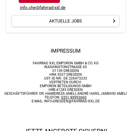
info.che@fahrrad-xxl.de
AKTUELLE JOBS
IMPRESSUM
FAHRRAD XXL EMPORON GMBH & CO. KG
WASHINGTONSTRASSE 65
01139 DRESDEN
HRA 5537 DRESDEN
UST.-ID NR.: DE 226473233
VERTRETEN DURCH:
EMPORON BETEILIGUNGS GMBH
HRB 41285 DRESDEN
GESCHÄFTSFÜHRER: DR. HAMIDREZA AMELI, ANDRÉ HANS, JAMSHID AMELI
TELEFON:
0351 89993660
E-MAIL: INFO-DRESDEN@FAHRRAD-XXL.DE