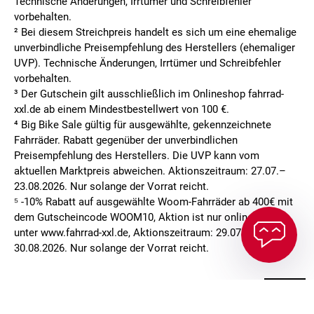
Technische Änderungen, Irrtümer und Schreibfehler
vorbehalten.
² Bei diesem Streichpreis handelt es sich um eine ehemalige
unverbindliche Preisempfehlung des Herstellers (ehemaliger
UVP). Technische Änderungen, Irrtümer und Schreibfehler
vorbehalten.
³ Der Gutschein gilt ausschließlich im Onlineshop fahrrad-
xxl.de ab einem Mindestbestellwert von 100 €.
⁴ Big Bike Sale gültig für ausgewählte, gekennzeichnete
Fahrräder. Rabatt gegenüber der unverbindlichen
Preisempfehlung des Herstellers. Die UVP kann vom
aktuellen Marktpreis abweichen. Aktionszeitraum: 27.07.–
23.08.2026. Nur solange der Vorrat reicht.
⁵ -10% Rabatt auf ausgewählte Woom-Fahrräder ab 400€ mit
dem Gutscheincode WOOM10, Aktion ist nur online gültig
unter www.fahrrad-xxl.de, Aktionszeitraum: 29.07.–
30.08.2026. Nur solange der Vorrat reicht.
FILIALSUCHE
MEINE FILIALE