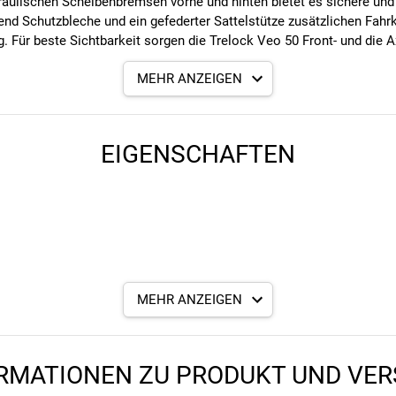
ulischen Scheibenbremsen vorne und hinten bietet es sichere und a
end Schutzbleche und ein gefederter Sattelstütze zusätzlichen Fahr
. Für beste Sichtbarkeit sorgen die Trelock Veo 50 Front- und die 
MEHR ANZEIGEN
EIGENSCHAFTEN
MEHR ANZEIGEN
RMATIONEN ZU PRODUKT UND VE