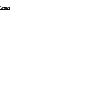
Center
.
 schlanke Rahmen und die integrierte Verkabelung