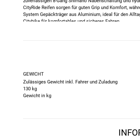
zuverlässigen 8-Gang Shimano Nabenschaltung und hydra
CityRide Reifen sorgen für guten Grip und Komfort, währ
System Gepäckträger aus Aluminium, ideal für den Alltag
Citybike für komfortables und sicheres Fahren.
GEWICHT
Zulässiges Gewicht inkl. Fahrer und Zuladung
130 kg
Gewicht in kg
19
ANTRIEB
Schaltung
8-Gang Nabenschaltung (Freilauf)
INFO
Schalthebel