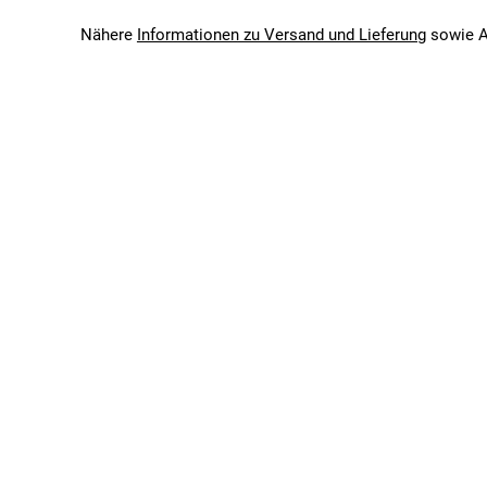
Shimano Nexus, 8-fach
Kurbelgarnitur
Nähere
Informationen zu Versand und Lieferung
sowie A
Aluminium, 1-fach, 38 Zähne
BREMSEN
Bremshebel
Shimano BL-MT200
Bremsen vorne
Shimano BR-MT200, 2 Kolben, hydraulische Scheibenbr
Bremsen hinten
Shimano BR-MT200, 2 Kolben, hydraulische Scheibenbr
Bremsscheibe
180mm / 160mm
RAHMENSET
Gabel
Aluminium, Federung im Steuersatzrohr, leichtgewichtig
Rahmen
Sportlicher und leichter Aluminiumrahmen mit einem Sat
verleihen dem E-Bike ein elegantes, luxuriöses Erschein
Federweg vorne in mm
40 mm