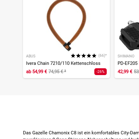
(66)*
ABUS
SHIMANO
Ivera Chain 7210/110 Kettenschloss
PD-EF205 
ab
54,99 €
74,95 €
²
42,99 €
53
-26%
Das Gazelle Chamonix C8 ist ein komfortables City-Dam