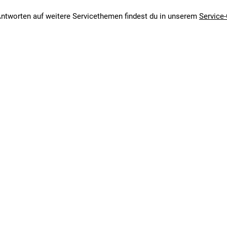
ntworten auf weitere Servicethemen findest du in unserem
Service-
emse
emse
telrohrwinkel von 715 ° und einem Steuerrohrwinkel von 705 °, Der
ungsbild