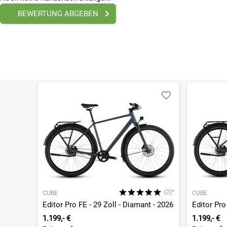
Beleuchtung hinten
Axa Blue Line 50 steady
BEWERTUNG ABGEBEN
Schloss
Axa Defender
Beleuchtung
mit Beleuchtung
Farbe
Grün
Federung
Mit Federung
Gänge
08 - Gänge
Geschlecht
Damen
Marke
Gazelle
Radgröße
28 Zoll
(2)*
CUBE
CUBE
Rahmenhöhe
Editor Pro FE - 29 Zoll - Diamant - 2026
Editor Pro
61 cm
1.199,- €
1.199,- €
Rahmenmaterial