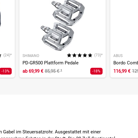
(24)*
(73)*
SHIMANO
ABUS
PD-GR500 Plattform Pedale
ab
69,99 €
85,95 €
¹
116,99 €
12
-13%
-18%
Gabel im Steuersatzrohr. Ausgestattet mit einer