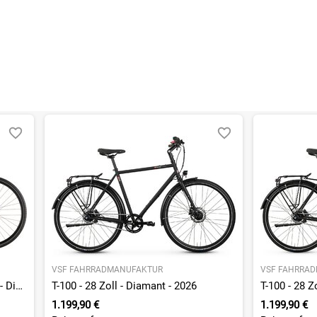
VSF FAHRRADMANUFAKTUR
VSF FAHRRA
Nulane Comfort EXC FE - 28 Zoll - Diamant - 2026
T-100 - 28 Zoll - Diamant - 2026
T-100 - 28 Z
1.199,90 €
1.199,90 €