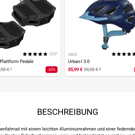
(25)*
ABUS
Plattform Pedale
Urban-I 3.0
,95 €
¹
85,99 €
99,95 €
²
-20%
BESCHREIBUNG
enfahrrad mit einem leichten Aluminiumrahmen und einer federnden 