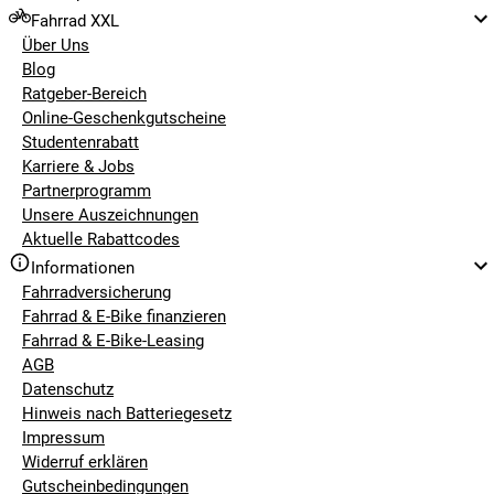
Fahrrad XXL
DIE CHAMONIX MODELLE DES
Über Uns
HERSTELLERS GAZELLE – ELEGANZ AUF
Blog
ZWEI RÄDERN
Ratgeber-Bereich
Mit dem leichten Oversized-Aluminiumrahmen bei den
Online-Geschenkgutscheine
Damen- und Herrenmodellen und der ausgewogenen
Studentenrabatt
Winkelgeometrie des Rahmens ist dieses Rad für ein
Karriere & Jobs
sportliches Fahrverhalten einfach prädestiniert und besticht
Partnerprogramm
durch ein sicheres direktes Lenkverhalten aufgrund der
Unsere Auszeichnungen
verbauten Starr Gabel. Zupackende V-Brakes sorgen für ein
Aktuelle Rabattcodes
sicheres Fahren und Beherrschen des Bikes in allen
Informationen
kritischen Situationen. Mit der den strengen Vorschriften der
Fahrradversicherung
Straßenverkehrs-Zulassungs-Ordnung (StVZO) voll
Fahrrad & E-Bike finanzieren
genügenden Beleuchtungsanlage sind diese Räder absolut
Fahrrad & E-Bike-Leasing
verkehrstüchtig und die hochwertig verbaute Trelock
AGB
Beleuchtung sorgt für Sehen und gesehen werden, wenn es
Datenschutz
darauf ankommt. Selbstverständlich sind die Räder auch in
Hinweis nach Batteriegesetz
verschiedenen Rahmengrößen verfügbar.
Impressum
Widerruf erklären
GAZELLE CHAMONIX S27 - 2017 - 28 ZOLL
Gutscheinbedingungen