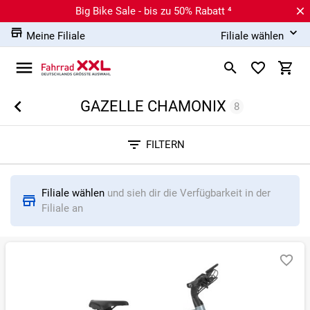
Big Bike Sale - bis zu 50% Rabatt ⁴
Meine Filiale
Filiale wählen
GAZELLE CHAMONIX
8
Sortieren nach
FILTERN
RELEVANZ
BESTSELLER
ERSPARNIS IN %
N
Filiale wählen
und sieh dir die Verfügbarkeit in der
Filiale an