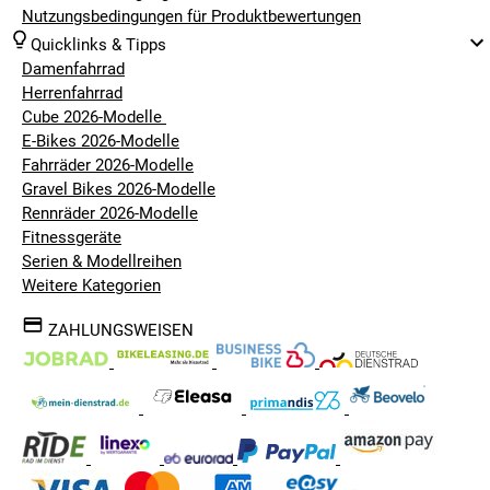
Dieses leichte 28 Zoll Herren Trekkingrad mit einer 27-Gang
Nutzungsbedingungen für Produktbewertungen
Shimano Kettenschaltung ist die moderne Antwort auf die
Quicklinks & Tipps
mobilen Anforderungen und Wünsche dieser Zeit. Jeden Tag
Damenfahrrad
hinaus mit diesem Rad, neue Landschaften entdecken, dies
Herrenfahrrad
geht alles ohne besondere Anstrengung mit deiner „Gazelle“.
Cube 2026-Modelle
Dieses Rad verkörpert Stil und Funktionalität und beweist
E-Bikes 2026-Modelle
wieder einmal, dass dies nicht unbedingt Gegensätze sein
Fahrräder 2026-Modelle
müssen.
Gravel Bikes 2026-Modelle
Rennräder 2026-Modelle
Vorteile dieses Bikes sind:
Fitnessgeräte
Serien & Modellreihen
geringes Gewicht von ca. 14,4 kg
Weitere Kategorien
starre Gabel aus Alu sorgt für ein direktes Fahrgefühl
sportlicher Diamantrahmen, optimale Bauweise mit
ZAHLUNGSWEISEN
schlanken Rohren
zupackende und sichere V-Brakes von Shimano
kratzfester Lack
GAZELLE CHAMONIX S27 - 2017 - 28 ZOLL -
DAMEN TIEFEINSTEIGER
Mit diesem schicken Trekking 28 Zoll Damenrad mit einer