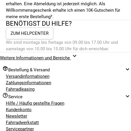
erhalten. Eine Abmeldung ist jederzeit möglich. Als
Willkommensgeschenk erhalte ich einen 10€-Gutschein für
meine erste Bestellung³.
Verhältnis. Ein Gazelle Rad – nomen est omen – erkennst du
BENÖTIGST DU HILFE?
an seinem eleganten Design und der leichte Lauf des Rades
lässt dich mühelos durch Stadt und Land fahren – Rad fahren
ZUM HELPCENTER
in seiner schönsten Art!
Wir sind montags bis freitags von 09.00 bis 17.00 Uhr und
GAZELLE – DIE MANUFAKTUR AUS
samstags von 10.00 bis 15.00 Uhr für dich erreichbar.
DIEREN IN DEN NIEDERLANDEN
Weitere Informationen und Bereiche
Die Fahrradschmiede Gazelle – mit vollständigem Namen:
Koninklijke Gazelle – ist in Dieren in der Veluwe (Holland)
Bestellung & Versand
ansässig. Mit ihren 350 Mitarbeiter(innen) werden jährlich
Versandinformationen
rund 275.000 Fahrräder hergestellt. Damit ist Gazelle der
Zahlungsinformationen
Fahrradhersteller Nummer eins in den Niederlanden. Die
Fahrradleasing
Traditionsmarke Gazelle hat es geschafft, sich mit
Service
innovativer Technik und Verbesserungen einen
Hilfe / Häufig gestellte Fragen
ausgezeichneten Ruf weit über die Grenzen der Niederlande
Kundenkonto
hinaus zu verschaffen. Das Beste ist gerade gut genug, unter
Newsletter
diesem Motto fertigt, die seit ihrer Gründung im Jahre 1892
Fahrradwerkstatt
bestehende Manufaktur, die anspruchsvollen Gazelle Bikes.
Servicepartner