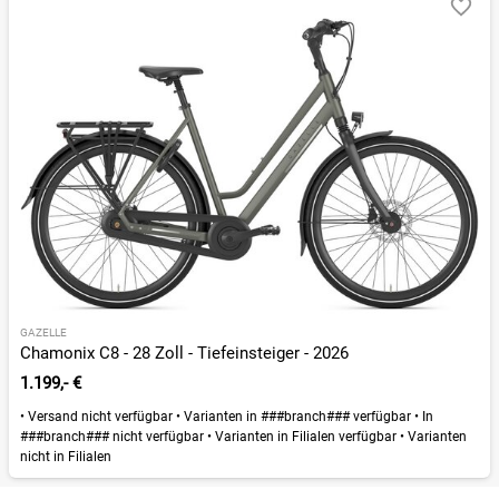
GAZELLE
Chamonix C8 - 28 Zoll - Tiefeinsteiger - 2026
1.199,- €
•
Versand nicht verfügbar
•
Varianten in ###branch### verfügbar
•
In
###branch### nicht verfügbar
•
Varianten in Filialen verfügbar
•
Varianten
nicht in Filialen