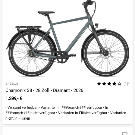
(1)*
GAZELLE
Chamonix S8 - 28 Zoll - Diamant - 2026
1.399,- €
•
Versand verfügbar
•
Varianten in ###branch### verfügbar
•
In
###branch### nicht verfügbar
•
Varianten in Filialen verfügbar
•
Varianten
nicht in Filialen