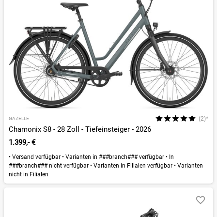
(2)*
GAZELLE
Chamonix S8 - 28 Zoll - Tiefeinsteiger - 2026
1.399,- €
•
Versand verfügbar
•
Varianten in ###branch### verfügbar
•
In
###branch### nicht verfügbar
•
Varianten in Filialen verfügbar
•
Varianten
nicht in Filialen