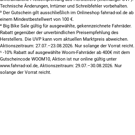
Technische Änderungen, Irrtümer und Schreibfehler vorbehalten.
³ Der Gutschein gilt ausschließlich im Onlineshop fahrrad-xxl.de ab
einem Mindestbestellwert von 100 €.
⁴ Big Bike Sale gültig für ausgewählte, gekennzeichnete Fahrräder.
Rabatt gegenüber der unverbindlichen Preisempfehlung des
Herstellers. Die UVP kann vom aktuellen Marktpreis abweichen.
Aktionszeitraum: 27.07.–23.08.2026. Nur solange der Vorrat reicht.
⁵ -10% Rabatt auf ausgewählte Woom-Fahrräder ab 400€ mit dem
Gutscheincode WOOM10, Aktion ist nur online gültig unter
www.fahrrad-xxl.de, Aktionszeitraum: 29.07.–30.08.2026. Nur
solange der Vorrat reicht.