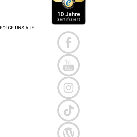
FOLGE UNS AUF