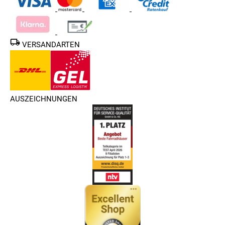
27-Gang Shimano Kettenschaltung und mit dem sogenannten
Wave-Rahmen verstand es der Hersteller Gazelle
überzeugend, ein Rad zu schaffen, das sich an sich an den
Befindlichkeiten der Damenwelt orientiert. Der tiefe Einstieg
VERSANDARTEN
durch den geschwungenen Rahmen lässt ein überaus
komfortables Auf-und Absteigen zu. Diese Rahmengeometrie
gestattet eine aufrechte und übersichtliche Sitzposition, was
sich als sehr rückenschonend gerade bei längeren Touren
mit dem Trekking Bike bemerkbar macht.
AUSZEICHNUNGEN
Vorteile dieses Bikes sind:
geringes Gewicht von ca. 14,4 kg
starre Gabel aus Alu sorgt für ein direktes Fahrgefühl
komfortabler Wave Rahmen aus Alu- erleichtert das
Ab-und Aufsteigen erheblich
zupackende und sichere V-Brakes von Shimano
kratzfester Lack