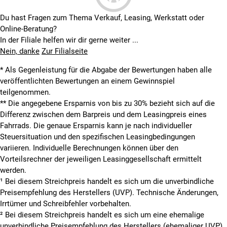
Du hast Fragen zum Thema Verkauf, Leasing, Werkstatt oder
Online-Beratung?
In der Filiale helfen wir dir gerne weiter ...
Nein, danke
Zur Filialseite
* Als Gegenleistung für die Abgabe der Bewertungen haben alle
veröffentlichten Bewertungen an einem Gewinnspiel
teilgenommen.
**
Die angegebene Ersparnis von bis zu 30% bezieht sich auf die
Differenz zwischen dem Barpreis und dem Leasingpreis eines
Fahrrads. Die genaue Ersparnis kann je nach individueller
Steuersituation und den spezifischen Leasingbedingungen
variieren. Individuelle Berechnungen können über den
Vorteilsrechner der jeweiligen Leasinggesellschaft ermittelt
werden.
¹ Bei diesem Streichpreis handelt es sich um die unverbindliche
Preisempfehlung des Herstellers (UVP). Technische Änderungen,
Irrtümer und Schreibfehler vorbehalten.
² Bei diesem Streichpreis handelt es sich um eine ehemalige
unverbindliche Preisempfehlung des Herstellers (ehemaliger UVP).