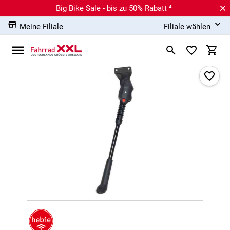
Big Bike Sale - bis zu 50% Rabatt ⁴
Meine Filiale
Filiale wählen