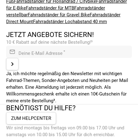
Fuß
Fahrradständer für Hollandrad / Citybike
Fahrradständer
für E-Bike
Fahrradständer für MTB
Fahrradständer
verstellbar
Fahrradständer für Gravel Bike
Fahrradständer
Direct Mount
Fahrradständer Lochabstand 40 mm
JETZT ANGEBOTE SICHERN!
10 € Rabatt auf deine nächste Bestellung!³
*
Deine E-Mail Adresse
Ja, ich möchte regelmäßig den Newsletter mit wichtigen
Fahrrad-Themen, Sonder-Angeboten und Neuheiten per Mail
erhalten. Eine Abmeldung ist jederzeit möglich. Als
Willkommensgeschenk erhalte ich einen 10€-Gutschein für
meine erste Bestellung³.
BENÖTIGST DU HILFE?
ZUM HELPCENTER
Wir sind montags bis freitags von 09.00 bis 17.00 Uhr und
samstags von 10.00 bis 15.00 Uhr für dich erreichbar.