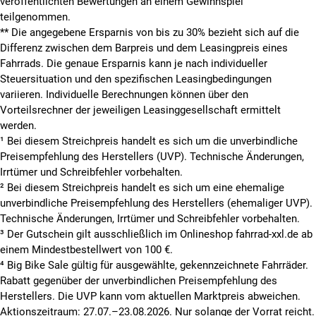
veröffentlichten Bewertungen an einem Gewinnspiel
teilgenommen.
**
Die angegebene Ersparnis von bis zu 30% bezieht sich auf die
Differenz zwischen dem Barpreis und dem Leasingpreis eines
Fahrrads. Die genaue Ersparnis kann je nach individueller
Steuersituation und den spezifischen Leasingbedingungen
variieren. Individuelle Berechnungen können über den
Vorteilsrechner der jeweiligen Leasinggesellschaft ermittelt
werden.
¹ Bei diesem Streichpreis handelt es sich um die unverbindliche
Preisempfehlung des Herstellers (UVP). Technische Änderungen,
Irrtümer und Schreibfehler vorbehalten.
² Bei diesem Streichpreis handelt es sich um eine ehemalige
unverbindliche Preisempfehlung des Herstellers (ehemaliger UVP).
Technische Änderungen, Irrtümer und Schreibfehler vorbehalten.
³ Der Gutschein gilt ausschließlich im Onlineshop fahrrad-xxl.de ab
einem Mindestbestellwert von 100 €.
⁴ Big Bike Sale gültig für ausgewählte, gekennzeichnete Fahrräder.
Rabatt gegenüber der unverbindlichen Preisempfehlung des
Herstellers. Die UVP kann vom aktuellen Marktpreis abweichen.
Aktionszeitraum: 27.07.–23.08.2026. Nur solange der Vorrat reicht.