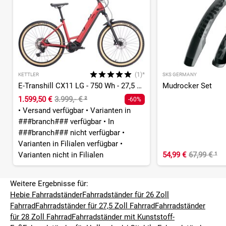
(1)*
KETTLER
SKS GERMANY
E-Transhill CX11 LG - 750 Wh - 27,5 Zoll - Tiefeinsteiger
Mudrocker Set
1.599,50 €
3.999,- €
²
-60%
•
Versand verfügbar
•
Varianten in
###branch### verfügbar
•
In
###branch### nicht verfügbar
•
Varianten in Filialen verfügbar
•
Varianten nicht in Filialen
54,99 €
67,99 €
¹
Weitere Ergebnisse für:
Hebie Fahrradständer
Fahrradständer für 26 Zoll
Fahrrad
Fahrradständer für 27,5 Zoll Fahrrad
Fahrradständer
für 28 Zoll Fahrrad
Fahrradständer mit Kunststoff-