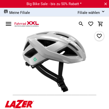
Big Bike Sale - bis zu 50% Rabatt ⁴
Meine Filiale
Filiale wählen