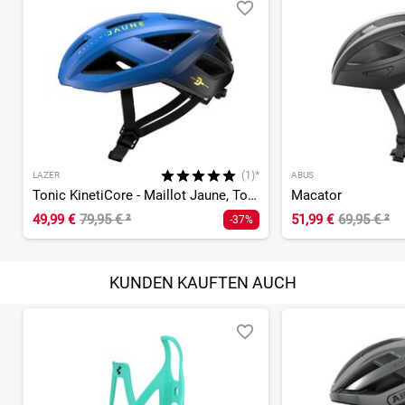
(1)*
LAZER
ABUS
Tonic KinetiCore - Maillot Jaune, Tour de France Edition
Macator
49,99 €
79,95 €
²
51,99 €
69,95 €
²
-37%
KUNDEN KAUFTEN AUCH