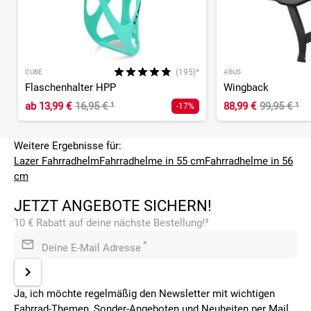
(195)*
CUBE
ABUS
Flaschenhalter HPP
Wingback
ab
13,99 €
16,95 €
¹
88,99 €
99,95 €
¹
-17%
Weitere Ergebnisse für:
Lazer Fahrradhelm
Fahrradhelme in 55 cm
Fahrradhelme in 56
cm
JETZT ANGEBOTE SICHERN!
10 € Rabatt auf deine nächste Bestellung!³
*
Deine E-Mail Adresse
Ja, ich möchte regelmäßig den Newsletter mit wichtigen
Fahrrad-Themen, Sonder-Angeboten und Neuheiten per Mail