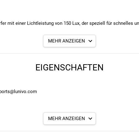
fer mit einer Lichtleistung von 150 Lux, der speziell für schnelles 
MEHR ANZEIGEN
EIGENSCHAFTEN
, und die Nahfeldausleuchtung verbessert die Sicht in der Nähe.
s.
es 3-Achs-Halters optimal eingestellt werden.
 sports@lunivo.com
fern darauf, die richtige Ausrichtung einzustellen, um den Gegenve
MEHR ANZEIGEN
ßenverkehrsregeln).