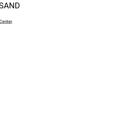
RSAND
en kann. Einen Fehler gefunden?
Hier melden.
en kann. Einen Fehler gefunden?
Hier melden.
Center
.
ng (STVZO). Er ist leicht und einfach zu montieren und