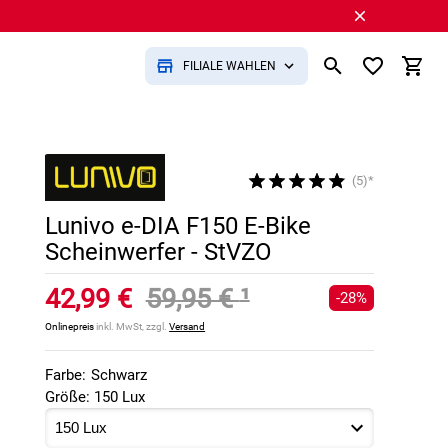
FILIALE WÄHLEN
(5)*
Lunivo e-DIA F150 E-Bike
Scheinwerfer - StVZO
42,99 €
59,95 €
¹
-28%
Onlinepreis
inkl. MwSt, zzgl.
Versand
Farbe:
Schwarz
Größe: 150 Lux