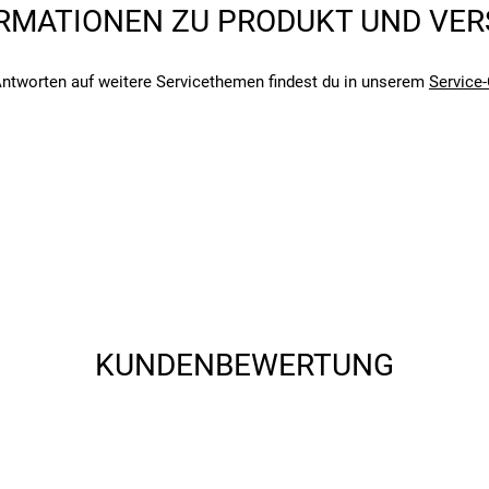
RMATIONEN ZU PRODUKT UND VE
angegebenen- und den verbauten Komponenten bei Fahrrädern komm
angegebenen- und den verbauten Komponenten bei Fahrrädern komm
ntworten auf weitere Servicethemen findest du in unserem
Service-
und erfüllt die Anforderungen der Straßenverkehrs-Zulassungs-Ordnu
insbesondere in der Dunkelheit.
KUNDENBEWERTUNG