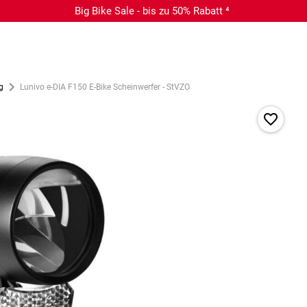
Big Bike Sale - bis zu 50% Rabatt ⁴
g
Lunivo e-DIA F150 E-Bike Scheinwerfer - StVZO