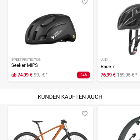
SWEET PROTECTION
UVEX
Seeker MIPS
Race 7
ab
74,99 €
99,- €
¹
76,99 €
159,95 €
²
-24%
KUNDEN KAUFTEN AUCH