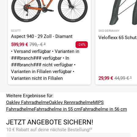
SCOTT
SKS GERMANY
Aspect 940 - 29 Zoll - Diamant
Veloflexx 65 Schut
599,99 €
799,- €
²
-24%
•
Versand verfügbar
•
Varianten in
###branch### verfügbar
•
In
###branch### nicht verfügbar
•
Varianten in Filialen verfügbar
•
Varianten nicht in Filialen
29,99 €
44,99 €
¹
Weitere Ergebnisse für:
Oakley Fahrradhelme
Oakley Rennradhelme
MIPS
Fahrradhelme
Fahrradhelme in 55 cm
Fahrradhelme in 56 cm
JETZT ANGEBOTE SICHERN!
10 € Rabatt auf deine nächste Bestellung!³