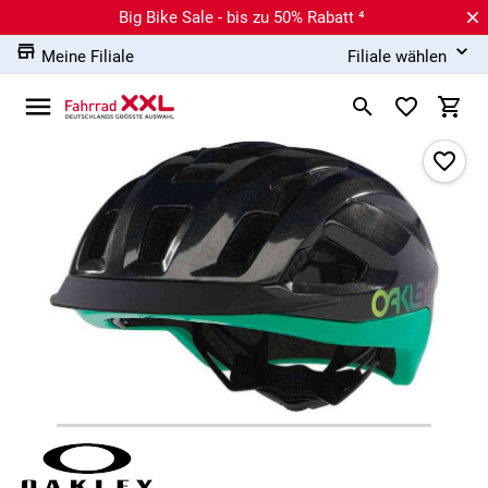
Big Bike Sale - bis zu 50% Rabatt ⁴
Meine Filiale
Filiale wählen