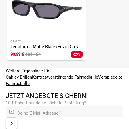
OAKLEY
Terraforma Matte Black/Prizm Grey
99,99 €
131,- €
¹
-23%
Weitere Ergebnisse für:
Oakley Brillen
Kontrastverstärkende Fahrradbrille
Verspiegelte
Fahrradbrille
JETZT ANGEBOTE SICHERN!
10 € Rabatt auf deine nächste Bestellung!³
*
Deine E-Mail Adresse