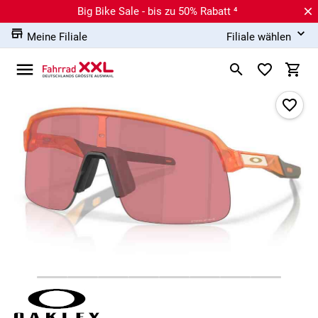
Big Bike Sale - bis zu 50% Rabatt ⁴
Meine Filiale
Filiale wählen