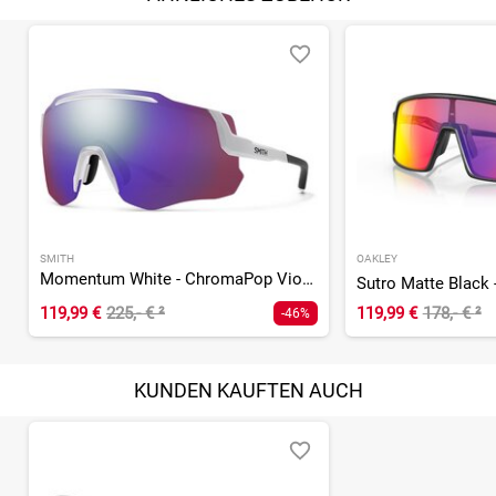
SMITH
OAKLEY
Momentum White - ChromaPop Violet Mirror
Sutro Matte Black 
119,99 €
225,- €
²
119,99 €
178,- €
²
-46%
KUNDEN KAUFTEN AUCH