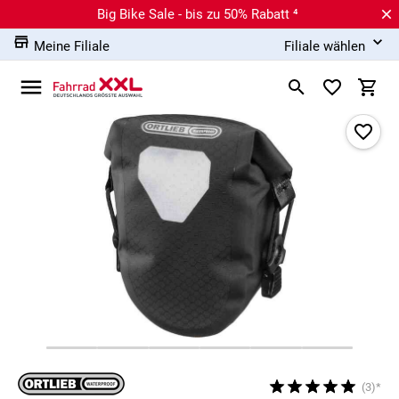
Big Bike Sale - bis zu 50% Rabatt ⁴
Meine Filiale
Filiale wählen
(3)*