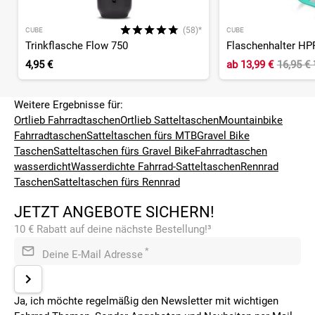
(58)*
CUBE
CUBE
Trinkflasche Flow 750
Flaschenhalter HP
4,95 €
ab
13,99 €
16,95 €
Weitere Ergebnisse für:
Ortlieb Fahrradtaschen
Ortlieb Satteltaschen
Mountainbike
Fahrradtaschen
Satteltaschen fürs MTB
Gravel Bike
Taschen
Satteltaschen fürs Gravel Bike
Fahrradtaschen
wasserdicht
Wasserdichte Fahrrad-Satteltaschen
Rennrad
Taschen
Satteltaschen fürs Rennrad
JETZT ANGEBOTE SICHERN!
10 € Rabatt auf deine nächste Bestellung!³
*
Deine E-Mail Adresse
Ja, ich möchte regelmäßig den Newsletter mit wichtigen